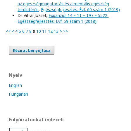
az egészségmagatartás és a mentális egészség
területéről
,
Egészségfejlesztés: Évf. 60 szám 1 (2019)
Dr. Vitrai József,
Expanzió! 14 – 11 – 197 – 5522
,
Egészségfejlesztés: Évf. 59 szám 1 (2018)
<<
<
4
5
6
7
8
9
10
11
12
13
>
>>
Kézirat benyújtása
Nyelv
English
Hungarian
Folyóiratunkat indexeli