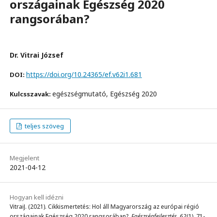
országainak Egészség 2020
rangsorában?
Dr. Vitrai József
https://doi.org/10.24365/ef.v62i1.681
DOI:
egészségmutató, Egészség 2020
Kulcsszavak:
teljes szöveg
Megjelent
2021-04-12
Hogyan kell idézni
VitraiJ. (2021). Cikkismertetés: Hol áll Magyarország az európai régió
országainak Egészség 2020 rangsorában?.
Egészségfejlesztés
,
62
(1), 71-