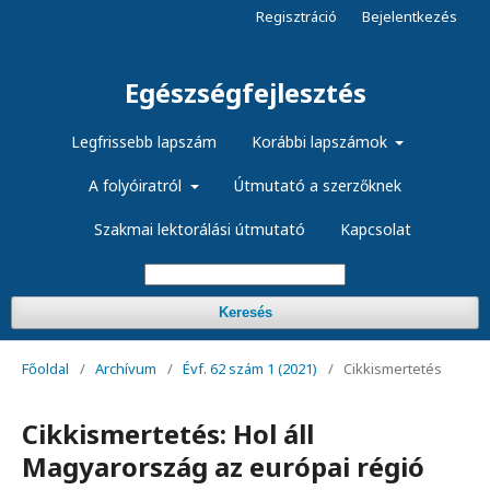
Regisztráció
Bejelentkezés
Egészségfejlesztés
Legfrissebb lapszám
Korábbi lapszámok
A folyóiratról
Útmutató a szerzőknek
Szakmai lektorálási útmutató
Kapcsolat
Keresés
Főoldal
/
Archívum
/
Évf. 62 szám 1 (2021)
/
Cikkismertetés
Cikkismertetés: Hol áll
Magyarország az európai régió