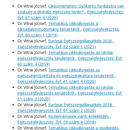
Dr. Vitrai József,
Cikkismertetés: Gyökeres fordulatra van
szükség a globális egészség terén?
,
Egészségfejlesztés:
Évf. 61 szám 4 (2020)
Dr. Vitrai József,
Tematikus cikkválogatás a
társadalomtudomány területéről
,
Egészségfejlesztés:
Évf. 60 szám 1 (2019)
Dr. Vitrai József,
Európai Egészségpillanatkép 2020
,
Egészségfejlesztés: Évf. 62 szám 1 (2021)
Dr. Vitrai József,
Tematikus cikkválogatás az iskolai
egészségfejlesztés területéről
,
Egészségfejlesztés: Évf.
60 szám 4 (2019)
Dr. Vitrai József,
Tematikus cikkválogatás az
egészségműveltség és egészségkultúra területéről
,
Egészségfejlesztés: Évf. 61 szám 4 (2020)
Dr. Vitrai József,
Tematikus cikkválogatás az iskolai
egészségfejlesztés területéről
,
Egészségfejlesztés: Évf.
61 szám 3 (2020)
Dr. Vitrai József,
Európai Egészségpillanatkép 2018.
,
Egészségfejlesztés: Évf. 61 szám 2 (2020)
Dr. Vitrai József,
Közleményeink iránti érdeklődés
,
Egészségfejlesztés: Évf. 59 szám 4 (2018)
Dr. Vitrai József,
Tematikus cikkválogatás a viselkedés,