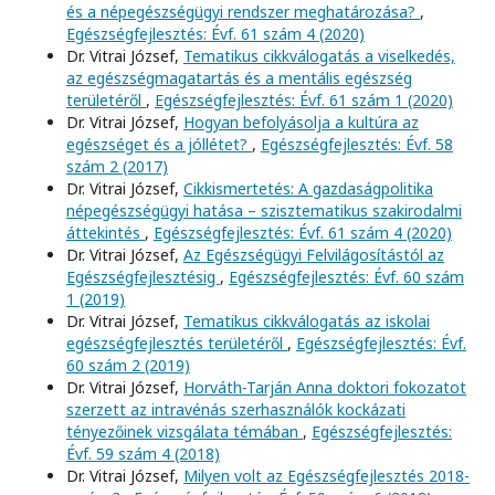
és a népegészségügyi rendszer meghatározása?
,
Egészségfejlesztés: Évf. 61 szám 4 (2020)
Dr. Vitrai József,
Tematikus cikkválogatás a viselkedés,
az egészségmagatartás és a mentális egészség
területéről
,
Egészségfejlesztés: Évf. 61 szám 1 (2020)
Dr. Vitrai József,
Hogyan befolyásolja a kultúra az
egészséget és a jóllétet?
,
Egészségfejlesztés: Évf. 58
szám 2 (2017)
Dr. Vitrai József,
Cikkismertetés: A gazdaságpolitika
népegészségügyi hatása – szisztematikus szakirodalmi
áttekintés
,
Egészségfejlesztés: Évf. 61 szám 4 (2020)
Dr. Vitrai József,
Az Egészségügyi Felvilágosítástól az
Egészségfejlesztésig
,
Egészségfejlesztés: Évf. 60 szám
1 (2019)
Dr. Vitrai József,
Tematikus cikkválogatás az iskolai
egészségfejlesztés területéről
,
Egészségfejlesztés: Évf.
60 szám 2 (2019)
Dr. Vitrai József,
Horváth-Tarján Anna doktori fokozatot
szerzett az intravénás szerhasználók kockázati
tényezőinek vizsgálata témában
,
Egészségfejlesztés:
Évf. 59 szám 4 (2018)
Dr. Vitrai József,
Milyen volt az Egészségfejlesztés 2018-