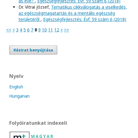
as éve?
,
Egészségfejlesztés: Évf. 59 szám 6 (2018)
Dr. Vitrai József,
Tematikus cikkválogatás a viselkedés,
az egészségmagatartás és a mentális egészség
területéről
,
Egészségfejlesztés: Évf. 59 szám 6 (2018)
<<
<
3
4
5
6
7
8
9
10
11
12
>
>>
Kézirat benyújtása
Nyelv
English
Hungarian
Folyóiratunkat indexeli