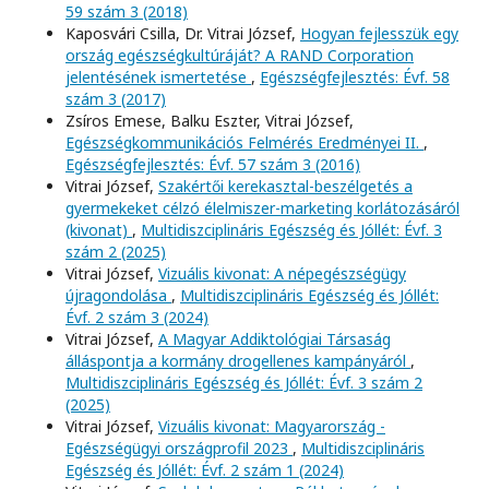
59 szám 3 (2018)
Kaposvári Csilla, Dr. Vitrai József,
Hogyan fejlesszük egy
ország egészségkultúráját? A RAND Corporation
jelentésének ismertetése
,
Egészségfejlesztés: Évf. 58
szám 3 (2017)
Zsíros Emese, Balku Eszter, Vitrai József,
Egészségkommunikációs Felmérés Eredményei II.
,
Egészségfejlesztés: Évf. 57 szám 3 (2016)
Vitrai József,
Szakértői kerekasztal-beszélgetés a
gyermekeket célzó élelmiszer-marketing korlátozásáról
(kivonat)
,
Multidiszciplináris Egészség és Jóllét: Évf. 3
szám 2 (2025)
Vitrai József,
Vizuális kivonat: A népegészségügy
újragondolása
,
Multidiszciplináris Egészség és Jóllét:
Évf. 2 szám 3 (2024)
Vitrai József,
A Magyar Addiktológiai Társaság
álláspontja a kormány drogellenes kampányáról
,
Multidiszciplináris Egészség és Jóllét: Évf. 3 szám 2
(2025)
Vitrai József,
Vizuális kivonat: Magyarország -
Egészségügyi országprofil 2023
,
Multidiszciplináris
Egészség és Jóllét: Évf. 2 szám 1 (2024)