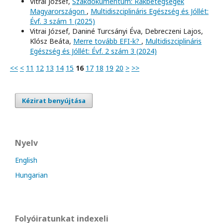
Vitrai József,
Szakdokumentum: Rákbetegségek
Magyarországon
,
Multidiszciplináris Egészség és Jóllét:
Évf. 3 szám 1 (2025)
Vitrai József, Daniné Turcsányi Éva, Debreczeni Lajos,
Klósz Beáta,
Merre tovább EFI-k?
,
Multidiszciplináris
Egészség és Jóllét: Évf. 2 szám 3 (2024)
<<
<
11
12
13
14
15
16
17
18
19
20
>
>>
Kézirat benyújtása
Nyelv
English
Hungarian
Folyóiratunkat indexeli