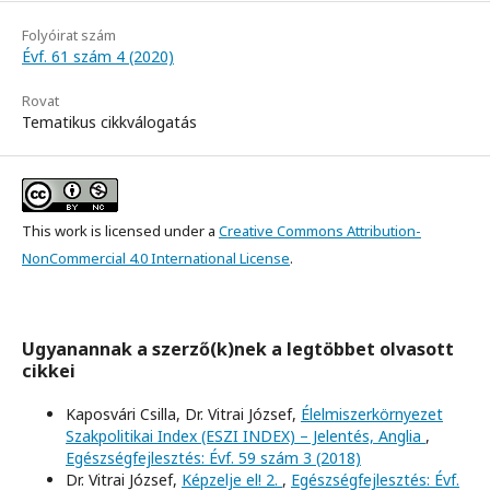
Folyóirat szám
Évf. 61 szám 4 (2020)
Rovat
Tematikus cikkválogatás
This work is licensed under a
Creative Commons Attribution-
NonCommercial 4.0 International License
.
Ugyanannak a szerző(k)nek a legtöbbet olvasott
cikkei
Kaposvári Csilla, Dr. Vitrai József,
Élelmiszerkörnyezet
Szakpolitikai Index (ESZI INDEX) – Jelentés, Anglia
,
Egészségfejlesztés: Évf. 59 szám 3 (2018)
Dr. Vitrai József,
Képzelje el! 2.
,
Egészségfejlesztés: Évf.