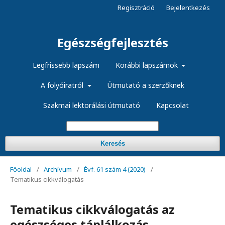
Regisztráció
Bejelentkezés
Egészségfejlesztés
Legfrissebb lapszám
Korábbi lapszámok
A folyóiratról
Útmutató a szerzőknek
Szakmai lektorálási útmutató
Kapcsolat
Keresés
Főoldal
/
Archívum
/
Évf. 61 szám 4 (2020)
/
Tematikus cikkválogatás
Tematikus cikkválogatás az
egészséges táplálkozás