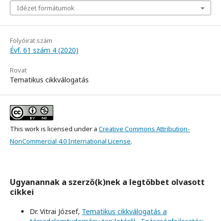
Idézet formátumok
Folyóirat szám
Évf. 61 szám 4 (2020)
Rovat
Tematikus cikkválogatás
This work is licensed under a
Creative Commons Attribution-
NonCommercial 4.0 International License
.
Ugyanannak a szerző(k)nek a legtöbbet olvasott
cikkei
Dr. Vitrai József,
Tematikus cikkválogatás a