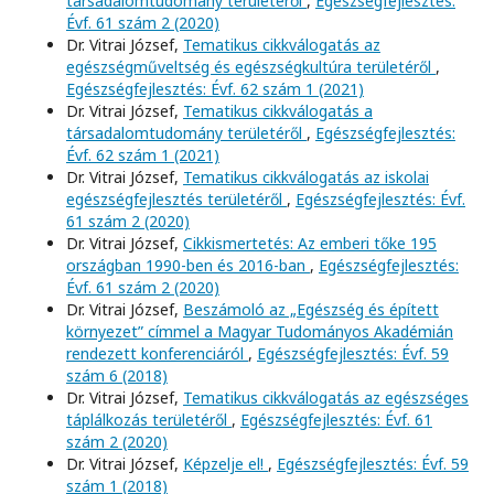
társadalomtudomány területéről
,
Egészségfejlesztés:
Évf. 61 szám 2 (2020)
Dr. Vitrai József,
Tematikus cikkválogatás az
egészségműveltség és egészségkultúra területéről
,
Egészségfejlesztés: Évf. 62 szám 1 (2021)
Dr. Vitrai József,
Tematikus cikkválogatás a
társadalomtudomány területéről
,
Egészségfejlesztés:
Évf. 62 szám 1 (2021)
Dr. Vitrai József,
Tematikus cikkválogatás az iskolai
egészségfejlesztés területéről
,
Egészségfejlesztés: Évf.
61 szám 2 (2020)
Dr. Vitrai József,
Cikkismertetés: Az emberi tőke 195
országban 1990-ben és 2016-ban
,
Egészségfejlesztés:
Évf. 61 szám 2 (2020)
Dr. Vitrai József,
Beszámoló az „Egészség és épített
környezet” címmel a Magyar Tudományos Akadémián
rendezett konferenciáról
,
Egészségfejlesztés: Évf. 59
szám 6 (2018)
Dr. Vitrai József,
Tematikus cikkválogatás az egészséges
táplálkozás területéről
,
Egészségfejlesztés: Évf. 61
szám 2 (2020)
Dr. Vitrai József,
Képzelje el!
,
Egészségfejlesztés: Évf. 59
szám 1 (2018)