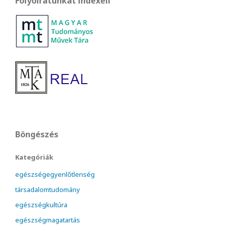
Folyóiratunkat indexeli
Böngészés
Kategóriák
egészségegyenlőtlenség
társadalomtudomány
egészségkultúra
egészségmagatartás