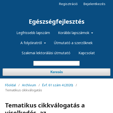
Regisztráció
Bejelentkezés
Egészségfejlesztés
Legfrissebb lapszám
Korábbi lapszámok
A folyóiratról
Útmutató a szerzőknek
Szakmai lektorálási útmutató
Kapcsolat
Keresés
Főoldal
/
Archívum
/
Évf. 61 szám 4 (2020)
/
Tematikus cikkválogatás
Tematikus cikkválogatás a
viselkedés, az