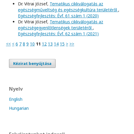
Dr. Vitrai József,
Tematikus cikkválogatás az
egészségműveltség és egészségkultúra területéről
,
Egészségfejlesztés: Évf. 61 szám 1 (2020)
Dr. Vitrai József,
Tematikus cikkválogatás az
egészségegyenlőtlenségek területéről
,
Egészségfejlesztés: Évf. 62 szám 1 (2021)
<<
<
6
7
8
9
10
11
12
13
14
15
>
>>
Kézirat benyújtása
Nyelv
English
Hungarian