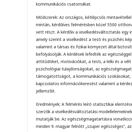
kommunikációs csatornákat.
Módszerek: Az országos, kétlépcsős mintavétellel
mintán, kérdőíves felmérésben közel 5500 otthon
vett részt. A kérdőív a viselkedésváltoztatás egy i
amely szerint a viselkedést a testi és pszichés k
valamint a társas és fizikai környezet által biztos
befolyásolják. A kérdések lefedték az egészségge
attitűdöket, motivációkat, a testi, a lelki és a vél
pszichológiai tulajdonságokat, az egészségmagata
támogatottságot, a kommunikációs szokásokat, 
kapcsolatos információkeresést valamint a kérde
jellemzőit.
Eredmények: A felmérés leíró statisztikai elemzé
szerzők a viselkedésváltoztatási modellelemekne
mutatják be. Az egészségmagatartásra vonatkozóa
minden 9. magyar felnőtt „szuper egészséges”, a