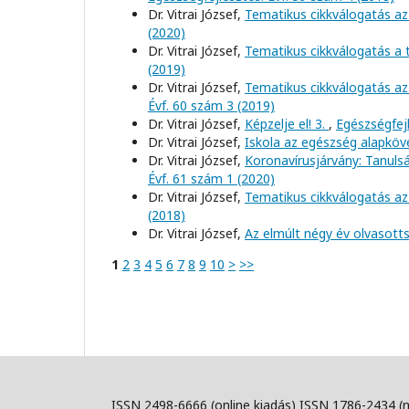
Dr. Vitrai József,
Tematikus cikkválogatás az
(2020)
Dr. Vitrai József,
Tematikus cikkválogatás a
(2019)
Dr. Vitrai József,
Tematikus cikkválogatás az
Évf. 60 szám 3 (2019)
Dr. Vitrai József,
Képzelje el! 3.
,
Egészségfejl
Dr. Vitrai József,
Iskola az egészség alapkö
Dr. Vitrai József,
Koronavírusjárvány: Tanul
Évf. 61 szám 1 (2020)
Dr. Vitrai József,
Tematikus cikkválogatás az
(2018)
Dr. Vitrai József,
Az elmúlt négy év olvasott
1
2
3
4
5
6
7
8
9
10
>
>>
ISSN 2498-6666 (online kiadás) ISSN 1786-2434 (