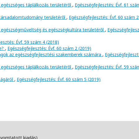
 egészséges táplálkozás területéről
,
Egészségfejlesztés: Évf. 61 szá
 társadalomtudomány területéről
,
Egészségfejlesztés: Évf. 60 szám 2
 egészségműveltség és egészségkultúra területéről
,
Egészségfejlesz
esztés: Évf. 59 szám 4 (2018)
ve?
,
Egészségfejlesztés: Évf. 60 szám 2 (2019)
ságok az egészségfejlesztési szakemberek számára
,
Egészségfejleszt
 egészséges táplálkozás területéről
,
Egészségfejlesztés: Évf. 59 szá
ságáról
,
Egészségfejlesztés: Évf. 60 szám 5 (2019)
nyomtatott kiadás)