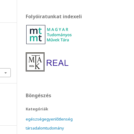
Folyóiratunkat indexeli
Böngészés
Kategóriák
egészségegyenlőtlenség
társadalomtudomány