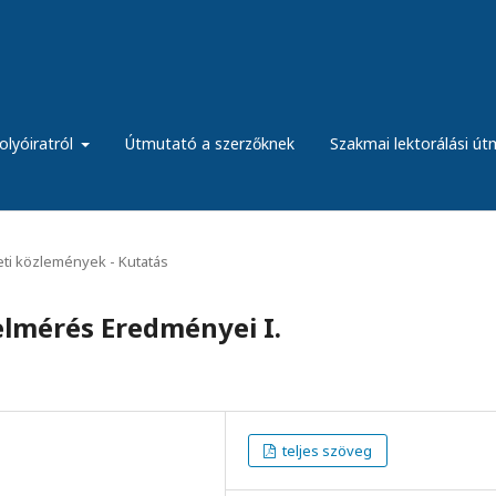
olyóiratról
Útmutató a szerzőknek
Szakmai lektorálási ú
ti közlemények - Kutatás
lmérés Eredményei I.
teljes szöveg