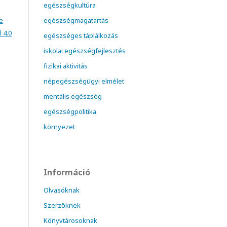
egészségkultúra
e
egészségmagatartás
 4.0
egészséges táplálkozás
iskolai egészségfejlesztés
fizikai aktivitás
népegészségügyi elmélet
mentális egészség
egészségpolitika
környezet
Információ
Olvasóknak
Szerzőknek
Könyvtárosoknak