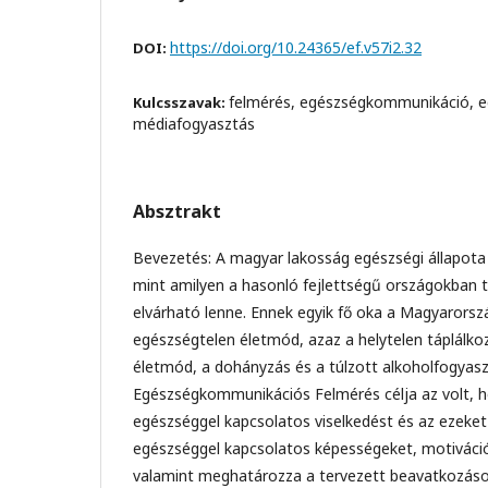
https://doi.org/10.24365/ef.v57i2.32
DOI:
felmérés, egészségkommunikáció, e
Kulcsszavak:
médiafogyasztás
Absztrakt
Bevezetés: A magyar lakosság egészségi állapota 
mint amilyen a hasonló fejlettségű országokban t
elvárható lenne. Ennek egyik fő oka a Magyarorsz
egészségtelen életmód, azaz a helytelen táplálk
életmód, a dohányzás és a túlzott alkoholfogyasz
Egészségkommunikációs Felmérés célja az volt, h
egészséggel kapcsolatos viselkedést és az ezek
egészséggel kapcsolatos képességeket, motiváció
valamint meghatározza a tervezett beavatkozás