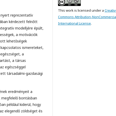
This work is licensed under a
Creativ
 nyert reprezentatív
Commons Attribution-NonCommercial
ában kérdezett felnőtt
International License
.
ntegratív modelljére épült,
épességek, a motivációk
ított lehetőségek
l kapcsolatos ismereteket,
t egészséget, a
rtást, a társas
az egészséggel
zett társadalmi-gazdasági
sének eredményeit a
k megfelelő bontásban
n például kiderül, hogy
zaz elegendő zöldséget és