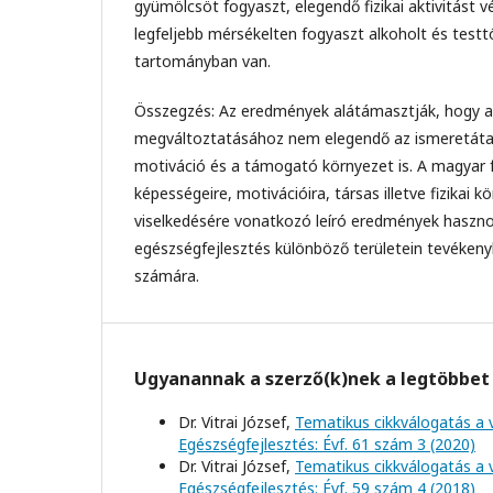
gyümölcsöt fogyaszt, elegendő fizikai aktivitást 
legfeljebb mérsékelten fogyaszt alkoholt és tes
tartományban van.
Összegzés: Az eredmények alátámasztják, hogy 
megváltoztatásához nem elegendő az ismeretáta
motiváció és a támogató környezet is. A magyar fel
képességeire, motivációira, társas illetve fizikai 
viselkedésére vonatkozó leíró eredmények haszno
egészségfejlesztés különböző területein tevéke
számára.
Ugyanannak a szerző(k)nek a legtöbbet 
Dr. Vitrai József,
Tematikus cikkválogatás a 
Egészségfejlesztés: Évf. 61 szám 3 (2020)
Dr. Vitrai József,
Tematikus cikkválogatás a 
Egészségfejlesztés: Évf. 59 szám 4 (2018)