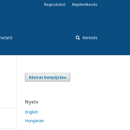
Regisztráció
Bejelentkezés
tmutató
Keresés
Kézirat benyújtása
Nyelv
English
Hungarian