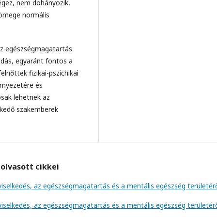
végez, nem dohányozik,
ttömege normális
az egészségmagatartás
dás, egyaránt fontos a
nőttek fizikai-pszichikai
környezetére és
sak lehetnek az
nykedő szakemberek
olvasott cikkei
viselkedés, az egészségmagatartás és a mentális egészség területér
viselkedés, az egészségmagatartás és a mentális egészség területér