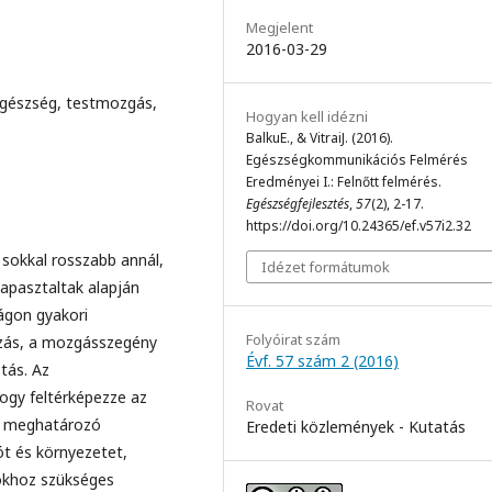
Megjelent
2016-03-29
gészség, testmozgás,
Hogyan kell idézni
BalkuE., & VitraiJ. (2016).
Egészségkommunikációs Felmérés
Eredményei I.: Felnőtt felmérés.
Egészségfejlesztés
,
57
(2), 2-17.
https://doi.org/10.24365/ef.v57i2.32
sokkal rosszabb annál,
Idézet formátumok
apasztaltak alapján
ágon gyakori
Folyóirat szám
ozás, a mozgásszegény
Évf. 57 szám 2 (2016)
tás. Az
ogy feltérképezze az
Rovat
et meghatározó
Eredeti közlemények - Kutatás
t és környezetet,
okhoz szükséges