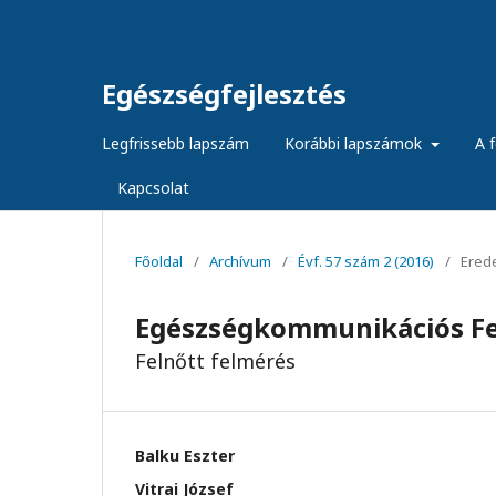
Egészségfejlesztés
Legfrissebb lapszám
Korábbi lapszámok
A f
Kapcsolat
Főoldal
/
Archívum
/
Évf. 57 szám 2 (2016)
/
Erede
Egészségkommunikációs Fe
Felnőtt felmérés
Balku Eszter
Vitrai József