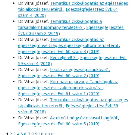
Dr. Vitrai József,
Tematikus cikkválogatás az egészséges
táplálkozás területéről
,
Egészségfejlesztés: Évf. 61
szám 4 (2020)
Dr. Vitrai József,
Tematikus cikkválogatás a
társadalomtudomány területéről
,
Egészségfejlesztés:
Évf. 60 szám 2 (2019)
Dr. Vitrai József,
Tematikus cikkválogatás az
egészségműveltség és egészségkultúra területéről
,
Egészségfejlesztés: Évf. 60 szám 3 (2019)
Dr. Vitrai József,
Képzelje el! 3.
,
Egészségfejlesztés: Évf.
59 szám 4 (2018)
Dr. Vitrai József,
Iskola az egészség alapköve?
,
Egészségfejlesztés: Évf. 60 szám 2 (2019)
Dr. Vitrai József,
Koronavírusjárvány: Tanulságok az
egészségfejlesztési szakemberek számára
,
Egészségfejlesztés: Évf. 61 szám 1 (2020)
Dr. Vitrai József,
Tematikus cikkválogatás az egészséges
táplálkozás területéről
,
Egészségfejlesztés: Évf. 59
szám 6 (2018)
Dr. Vitrai József,
Az elmúlt négy év olvasottságáról
,
Egészségfejlesztés: Évf. 60 szám 5 (2019)
1
2
3
4
5
6
7
8
9
10
>
>>