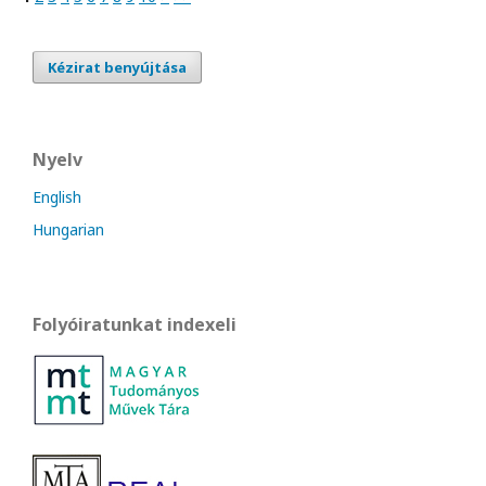
Kézirat benyújtása
Nyelv
English
Hungarian
Folyóiratunkat indexeli