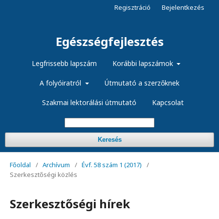
Regisztráció
Bejelentkezés
Egészségfejlesztés
Legfrissebb lapszám
Korábbi lapszámok
A folyóiratról
Útmutató a szerzőknek
Szakmai lektorálási útmutató
Kapcsolat
Keresés
Főoldal
/
Archívum
/
Évf. 58 szám 1 (2017)
/
Szerkesztőségi közlés
Szerkesztőségi hírek