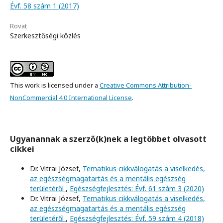
Évf. 58 szám 1 (2017)
Rovat
Szerkesztőségi közlés
This work is licensed under a
Creative Commons Attribution-
NonCommercial 4.0 International License
.
Ugyanannak a szerző(k)nek a legtöbbet olvasott
cikkei
Dr. Vitrai József,
Tematikus cikkválogatás a viselkedés,
az egészségmagatartás és a mentális egészség
területéről
,
Egészségfejlesztés: Évf. 61 szám 3 (2020)
Dr. Vitrai József,
Tematikus cikkválogatás a viselkedés,
az egészségmagatartás és a mentális egészség
területéről
,
Egészségfejlesztés: Évf. 59 szám 4 (2018)