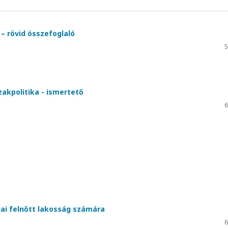
 – rövid összefoglaló
5
zakpolitika - ismertető
6
zai felnőtt lakosság számára
6