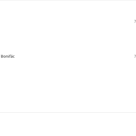
7
 Bonifác
7