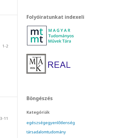
Folyóiratunkat indexeli
1-2
Böngészés
Kategóriák
3-11
egészségegyenlőtlenség
társadalomtudomány