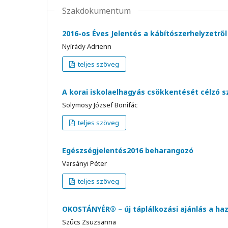
Szakdokumentum
2016-os Éves Jelentés a kábítószerhelyzetről
Nyírády Adrienn
teljes szöveg
A korai iskolaelhagyás csökkentését célzó s
Solymosy József Bonifác
teljes szöveg
Egészségjelentés2016 beharangozó
Varsányi Péter
teljes szöveg
OKOSTÁNYÉR® – új táplálkozási ajánlás a ha
Szűcs Zsuzsanna