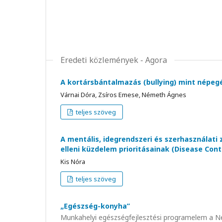
Eredeti közlemények - Agora
A kortársbántalmazás (bullying) mint népe
Várnai Dóra, Zsíros Emese, Németh Ágnes
teljes szöveg
A mentális, idegrendszeri és szerhasználat
elleni küzdelem prioritásainak (Disease Contr
Kis Nóra
teljes szöveg
„Egészség-konyha”
Munkahelyi egészségfejlesztési programelem a Ne