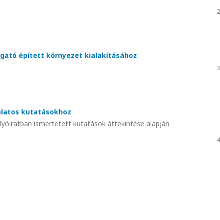
2
ató épített környezet kialakításához
3
olatos kutatásokhoz
yóiratban ismertetett kutatások áttekintése alapján
4