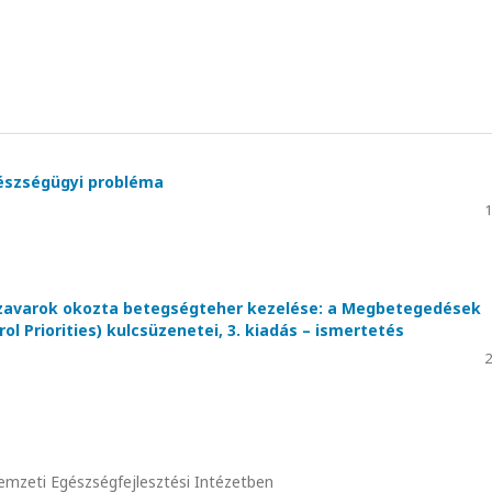
gészségügyi probléma
1
i zavarok okozta betegségteher kezelése: a Megbetegedések
ol Priorities) kulcsüzenetei, 3. kiadás – ismertetés
2
mzeti Egészségfejlesztési Intézetben