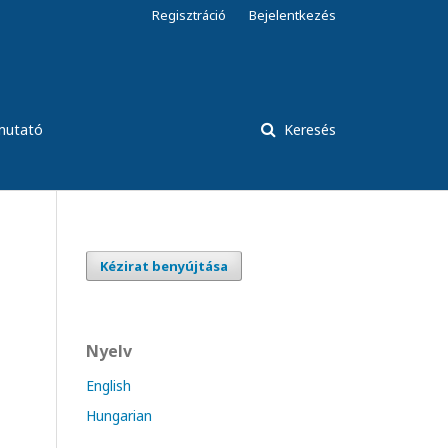
Regisztráció
Bejelentkezés
tmutató
Keresés
Kézirat benyújtása
Nyelv
English
Hungarian