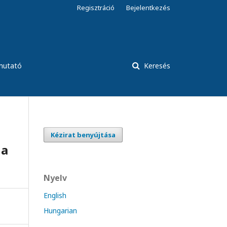
Regisztráció
Bejelentkezés
tmutató
Keresés
Kézirat benyújtása
 a
Nyelv
English
Hungarian