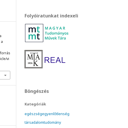
Folyóiratunkat indexeli
a
 a
 forrás
cle/vi
Böngészés
Kategóriák
egészségegyenlőtlenség
társadalomtudomány