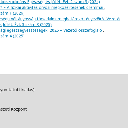
tidiszciplináris Egészség és Jóllét: Évf. 2 szám 3 (2024)
? – A fizikai aktivitás orvosi megközelítésének dilemmái
,
 szám 1 (2026)
szségi méltányosság társadalmi meghatározó tényezőiről. Vezetői
s Jóllét: Évf. 3 szám 3 (2025)
gi egészségveszteségek, 2025 – Vezetői összefoglaló
,
 szám 4 (2025)
nyomtatott kiadás)
észeti Központ