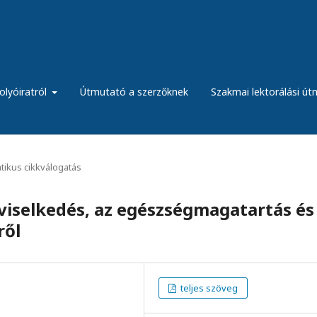
olyóiratról
Útmutató a szerzőknek
Szakmai lektorálási ú
ikus cikkválogatás
viselkedés, az egészségmagatartás és
ről
teljes szöveg