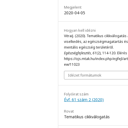
Megjelent
2020-04-05
Hogyan kell idézni
VitraiJ. (2020). Tematikus cikkválogatás 
viselkedés, az egészségmagatartás és
mentális egészség területéről.
Egészségfejlesztés
,
61
(2), 114-120. Elérés
https://ojs.mtak.hu/index.php/egfejl/arti
ew/11023
Idézet formátumok
Folyóirat szám
Évf. 61 szám 2 (2020)
Rovat
Tematikus cikkválogatás