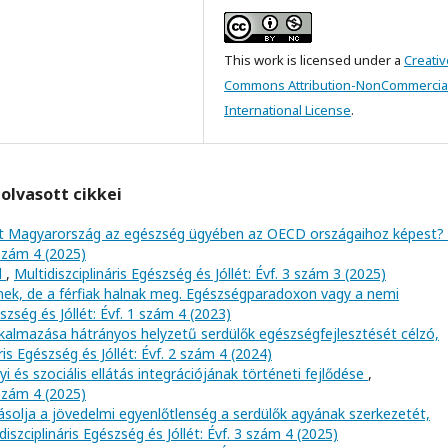
This work is licensed under a
Creativ
Commons Attribution-NonCommercial
International License
.
olvasott cikkei
esít Magyarország az egészség ügyében az OECD országaihoz képest?
 szám 4 (2025)
l
,
Multidiszciplináris Egészség és Jóllét: Évf. 3 szám 3 (2025)
nek, de a férfiak halnak meg. Egészségparadoxon vagy a nemi
észség és Jóllét: Évf. 1 szám 4 (2023)
lkalmazása hátrányos helyzetű serdülők egészségfejlesztését célzó,
ris Egészség és Jóllét: Évf. 2 szám 4 (2024)
 és szociális ellátás integrációjának történeti fejlődése
,
 szám 4 (2025)
ásolja a jövedelmi egyenlőtlenség a serdülők agyának szerkezetét,
diszciplináris Egészség és Jóllét: Évf. 3 szám 4 (2025)