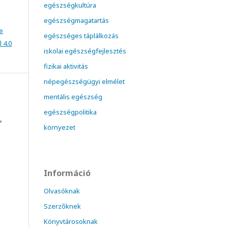
egészségkultúra
egészségmagatartás
e
egészséges táplálkozás
 4.0
iskolai egészségfejlesztés
fizikai aktivitás
népegészségügyi elmélet
mentális egészség
egészségpolitika
,
környezet
Információ
Olvasóknak
Szerzőknek
Könyvtárosoknak