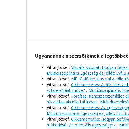
Ugyanannak a szerző(k)nek a legtöbbet 
Vitrai József,
Vizuális kivonat: Hogyan telj
Multidiszciplináris Egészség és Jóllét: Évf. 3
Vitrai József,
MEJ Café kerekasztal a jóllétrő
Vitrai József,
Cikkismertetés: A nők szenved
sztereotípiák műve?
,
Multidiszciplináris Eg
Vitrai József,
Fordítás: Rendszerszemlélet a
részvételi akciókutatásban
,
Multidiszcipliná
Vitrai József,
Cikkismertetés: Az egészségügyi
Multidiszciplináris Egészség és Jóllét: Évf. 3
Vitrai József,
Cikkismertetés: Hogyan befoly
működését és mentális egészségét?
,
Multi