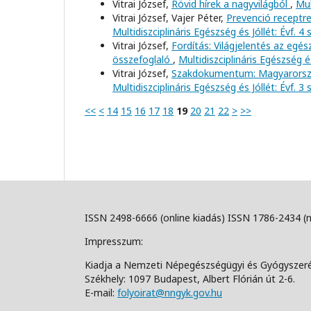
Vitrai József,
Rövid hírek a nagyvilágból
,
Mul
Vitrai József, Vajer Péter,
Prevenció receptre
Multidiszciplináris Egészség és Jóllét: Évf. 4
Vitrai József,
Fordítás: Világjelentés az egé
összefoglaló
,
Multidiszciplináris Egészség é
Vitrai József,
Szakdokumentum: Magyarorszá
Multidiszciplináris Egészség és Jóllét: Évf. 3
<<
<
14
15
16
17
18
19
20
21
22
>
>>
ISSN 2498-6666 (online kiadás) ISSN 1786-2434 (
Impresszum:
Kiadja a Nemzeti Népegészségügyi és Gyógyszer
Székhely: 1097 Budapest, Albert Flórián út 2-6.
E-mail:
folyoirat@nngyk.gov.hu