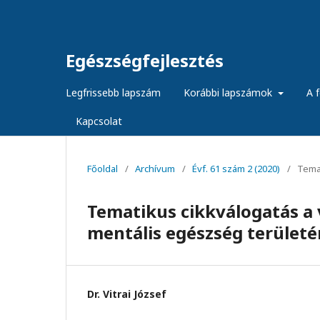
Egészségfejlesztés
Legfrissebb lapszám
Korábbi lapszámok
A f
Kapcsolat
Főoldal
/
Archívum
/
Évf. 61 szám 2 (2020)
/
Temat
Tematikus cikkválogatás a 
mentális egészség területé
Dr. Vitrai József