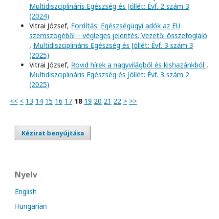
Multidiszciplináris Egészség és Jóllét: Évf. 2 szám 3
(2024)
Vitrai József,
Fordítás: Egészségügyi adók az EU
szemszögéből – végleges jelentés. Vezetői összefoglaló
,
Multidiszciplináris Egészség és Jóllét: Évf. 3 szám 3
(2025)
Vitrai József,
Rövid hírek a nagyvilágból és kishazánkból
,
Multidiszciplináris Egészség és Jóllét: Évf. 3 szám 2
(2025)
<<
<
13
14
15
16
17
18
19
20
21
22
>
>>
Kézirat benyújtása
Nyelv
English
Hungarian