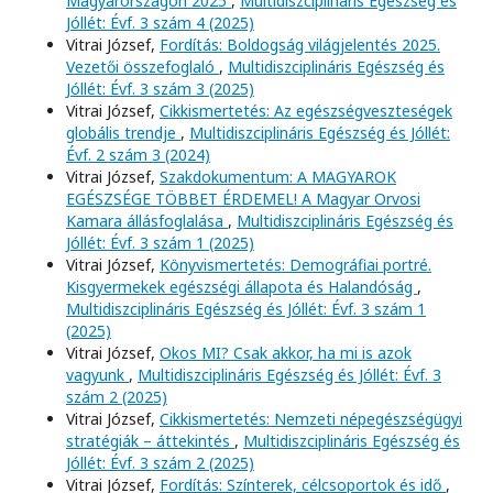
Magyarországon 2025
,
Multidiszciplináris Egészség és
Jóllét: Évf. 3 szám 4 (2025)
Vitrai József,
Fordítás: Boldogság világjelentés 2025.
Vezetői összefoglaló
,
Multidiszciplináris Egészség és
Jóllét: Évf. 3 szám 3 (2025)
Vitrai József,
Cikkismertetés: Az egészségveszteségek
globális trendje
,
Multidiszciplináris Egészség és Jóllét:
Évf. 2 szám 3 (2024)
Vitrai József,
Szakdokumentum: A MAGYAROK
EGÉSZSÉGE TÖBBET ÉRDEMEL! A Magyar Orvosi
Kamara állásfoglalása
,
Multidiszciplináris Egészség és
Jóllét: Évf. 3 szám 1 (2025)
Vitrai József,
Könyvismertetés: Demográfiai portré.
Kisgyermekek egészségi állapota és Halandóság
,
Multidiszciplináris Egészség és Jóllét: Évf. 3 szám 1
(2025)
Vitrai József,
Okos MI? Csak akkor, ha mi is azok
vagyunk
,
Multidiszciplináris Egészség és Jóllét: Évf. 3
szám 2 (2025)
Vitrai József,
Cikkismertetés: Nemzeti népegészségügyi
stratégiák – áttekintés
,
Multidiszciplináris Egészség és
Jóllét: Évf. 3 szám 2 (2025)
Vitrai József,
Fordítás: Színterek, célcsoportok és idő
,