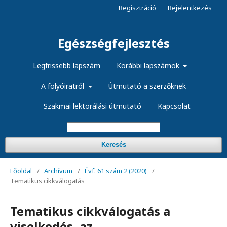
Regisztráció
Bejelentkezés
Egészségfejlesztés
Legfrissebb lapszám
Korábbi lapszámok
A folyóiratról
Útmutató a szerzőknek
Szakmai lektorálási útmutató
Kapcsolat
Keresés
Főoldal
/
Archívum
/
Évf. 61 szám 2 (2020)
/
Tematikus cikkválogatás
Tematikus cikkválogatás a
viselkedés, az