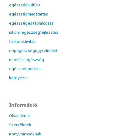
egészségkultúra
egészségmagatartás
egészséges táplálkozás
iskolai egészségfejlesztés
fizikai aktivitás
népegészségügyi elmélet
mentális egészség
egészségpolitika
környezet
Információ
Olvasóknak
Szerzőknek
Könyvtárosoknak