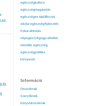
egészségkultúra
egészségmagatartás
e
egészséges táplálkozás
 4.0
iskolai egészségfejlesztés
fizikai aktivitás
népegészségügyi elmélet
mentális egészség
egészségpolitika
környezet
Információ
ég és
Olvasóknak
ég
Szerzőknek
Könyvtárosoknak