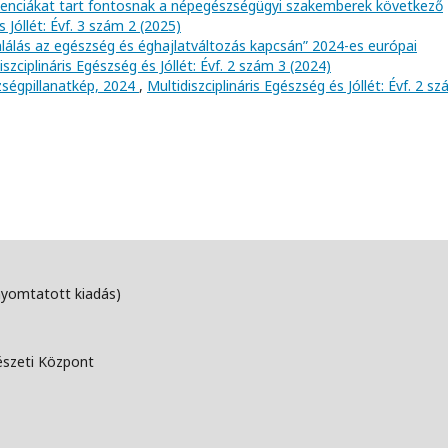
tenciákat tart fontosnak a népegészségügyi szakemberek következő
s Jóllét: Évf. 3 szám 2 (2025)
mlálás az egészség és éghajlatváltozás kapcsán” 2024-es európai
iszciplináris Egészség és Jóllét: Évf. 2 szám 3 (2024)
ségpillanatkép, 2024
,
Multidiszciplináris Egészség és Jóllét: Évf. 2 s
nyomtatott kiadás)
észeti Központ