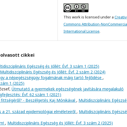
This work is licensed under a
Creativ
Commons Attribution-NonCommercial
International License
.
olvasott cikkei
tidiszciplináris Egészség és Jóllét: Évf. 3 szám 1 (2025)
Multidiszciplináris Egészség és Jóllét: Évf. 2 szám 2 (2024)
agy a népegészségügy fogalmának máig tartó fejlődése
,
 szám 1 (2025)
József,
Útmutató a gyermekek egészségének javítására megalakuló
fejlesztés: Évf. 62 szám 1 (2021)
 fittségéről? - Beszélgetés Kaj Mónikával
,
Multidiszciplináris Egészs
s a 21. század epidemiológiai elméleteiről
,
Multidiszciplináris Egészs
om!
,
Multidiszciplináris Egészség és Jóllét: Évf. 3 szám 2 (2025)