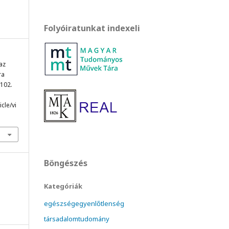
Folyóiratunkat indexeli
 az
ra
-102.
cle/vi
Böngészés
Kategóriák
egészségegyenlőtlenség
társadalomtudomány