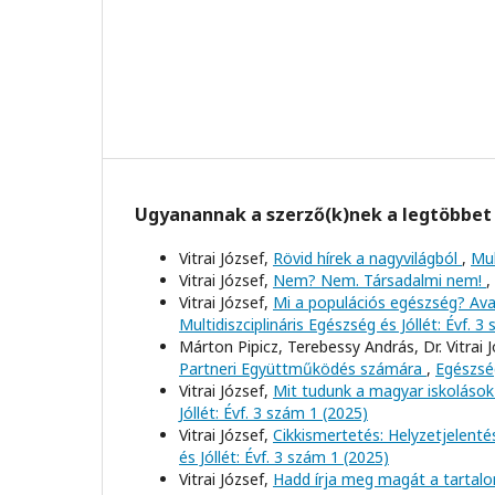
Ugyanannak a szerző(k)nek a legtöbbet 
Vitrai József,
Rövid hírek a nagyvilágból
,
Mul
Vitrai József,
Nem? Nem. Társadalmi nem!
,
Vitrai József,
Mi a populációs egészség? Av
Multidiszciplináris Egészség és Jóllét: Évf. 3
Márton Pipicz, Terebessy András, Dr. Vitrai 
Partneri Együttműködés számára
,
Egészség
Vitrai József,
Mit tudunk a magyar iskolások
Jóllét: Évf. 3 szám 1 (2025)
Vitrai József,
Cikkismertetés: Helyzetjelenté
és Jóllét: Évf. 3 szám 1 (2025)
Vitrai József,
Hadd írja meg magát a tartal