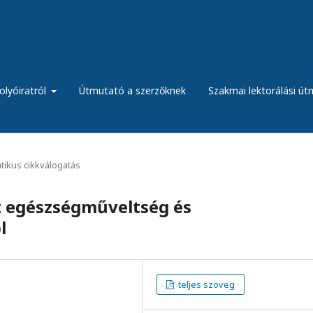
olyóiratról
Útmutató a szerzőknek
Szakmai lektorálási ú
ikus cikkválogatás
z egészségműveltség és
l
teljes szöveg