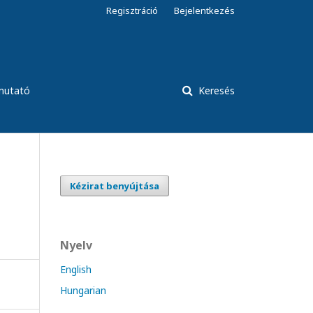
Regisztráció
Bejelentkezés
tmutató
Keresés
Kézirat benyújtása
Nyelv
English
Hungarian