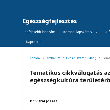
Egészségfejlesztés
Legfrissebb lapszám
Korábbi lapszámok
A f
Kapcsolat
Főoldal
/
Archívum
/
Évf. 61 szám 1 (2020)
/
Temat
Tematikus cikkválogatás a
egészségkultúra területérő
Dr. Vitrai József