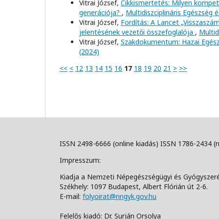
Vitrai József,
Cikkismertetés: Milyen kompe
generációja?
,
Multidiszciplináris Egészség é
Vitrai József,
Fordítás: A Lancet „Visszaszá
jelentésének vezetői összefoglalója
,
Multid
Vitrai József,
Szakdokumentum: Hazai Egész
(2024)
<<
<
12
13
14
15
16
17
18
19
20
21
>
>>
ISSN 2498-6666 (online kiadás) ISSN 1786-2434 (
Impresszum:
Kiadja a Nemzeti Népegészségügyi és Gyógyszer
Székhely: 1097 Budapest, Albert Flórián út 2-6.
E-mail:
folyoirat@nngyk.gov.hu
Felelős kiadó: Dr. Surján Orsolya