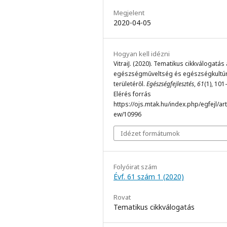
Megjelent
2020-04-05
Hogyan kell idézni
VitraiJ. (2020). Tematikus cikkválogatás
egészségműveltség és egészségkultú
területéről.
Egészségfejlesztés
,
61
(1), 101
Elérés forrás
https://ojs.mtak.hu/index.php/egfejl/arti
ew/10996
Idézet formátumok
Folyóirat szám
Évf. 61 szám 1 (2020)
Rovat
Tematikus cikkválogatás