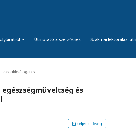
olyóiratról
Útmutató a szerzőknek
Szakmai lektorálási ú
ikus cikkválogatás
z egészségműveltség és
l
teljes szöveg