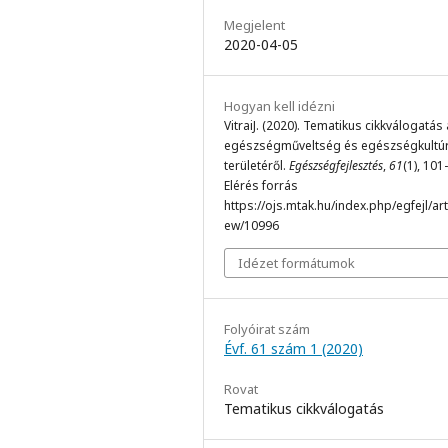
Megjelent
2020-04-05
Hogyan kell idézni
VitraiJ. (2020). Tematikus cikkválogatás
egészségműveltség és egészségkultú
területéről.
Egészségfejlesztés
,
61
(1), 101
Elérés forrás
https://ojs.mtak.hu/index.php/egfejl/arti
ew/10996
Idézet formátumok
Folyóirat szám
Évf. 61 szám 1 (2020)
Rovat
Tematikus cikkválogatás