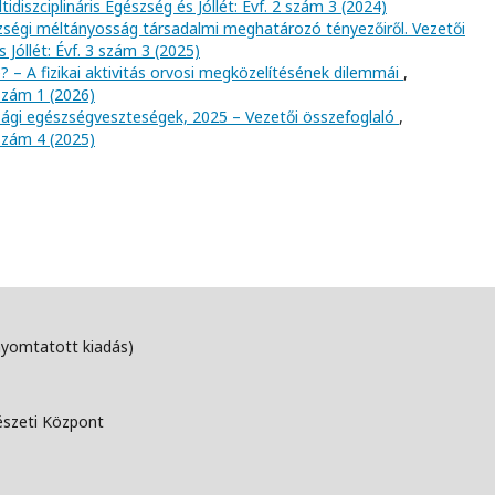
tidiszciplináris Egészség és Jóllét: Évf. 2 szám 3 (2024)
szségi méltányosság társadalmi meghatározó tényezőiről. Vezetői
s Jóllét: Évf. 3 szám 3 (2025)
? – A fizikai aktivitás orvosi megközelítésének dilemmái
,
 szám 1 (2026)
gi egészségveszteségek, 2025 – Vezetői összefoglaló
,
 szám 4 (2025)
nyomtatott kiadás)
észeti Központ