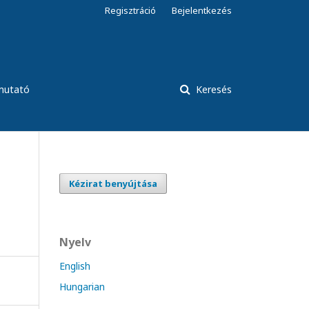
Regisztráció
Bejelentkezés
tmutató
Keresés
Kézirat benyújtása
Nyelv
English
Hungarian