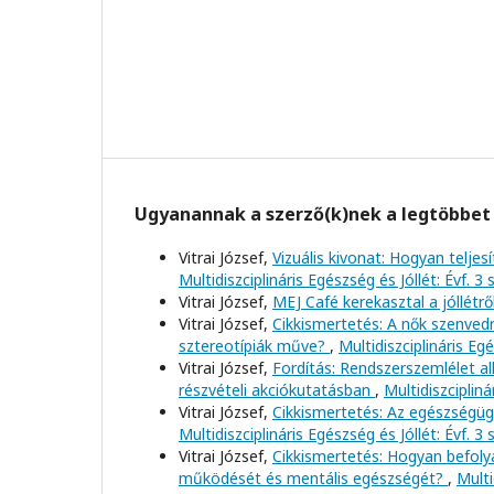
Ugyanannak a szerző(k)nek a legtöbbet 
Vitrai József,
Vizuális kivonat: Hogyan telj
Multidiszciplináris Egészség és Jóllét: Évf. 3
Vitrai József,
MEJ Café kerekasztal a jóllétrő
Vitrai József,
Cikkismertetés: A nők szenved
sztereotípiák műve?
,
Multidiszciplináris Eg
Vitrai József,
Fordítás: Rendszerszemlélet a
részvételi akciókutatásban
,
Multidiszcipliná
Vitrai József,
Cikkismertetés: Az egészségügyi
Multidiszciplináris Egészség és Jóllét: Évf. 3
Vitrai József,
Cikkismertetés: Hogyan befoly
működését és mentális egészségét?
,
Multi