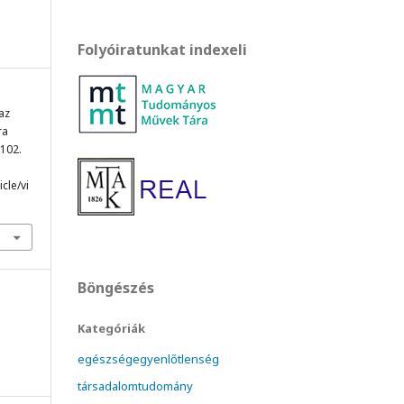
Folyóiratunkat indexeli
 az
ra
-102.
cle/vi
Böngészés
Kategóriák
egészségegyenlőtlenség
társadalomtudomány