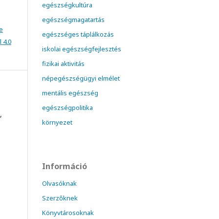
egészségkultúra
egészségmagatartás
e
egészséges táplálkozás
 4.0
iskolai egészségfejlesztés
fizikai aktivitás
népegészségügyi elmélet
mentális egészség
egészségpolitika
,
környezet
Információ
Olvasóknak
Szerzőknek
Könyvtárosoknak