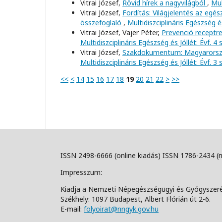
Vitrai József,
Rövid hírek a nagyvilágból
,
Mul
Vitrai József,
Fordítás: Világjelentés az egé
összefoglaló
,
Multidiszciplináris Egészség é
Vitrai József, Vajer Péter,
Prevenció receptre
Multidiszciplináris Egészség és Jóllét: Évf. 4
Vitrai József,
Szakdokumentum: Magyarorszá
Multidiszciplináris Egészség és Jóllét: Évf. 3
<<
<
14
15
16
17
18
19
20
21
22
>
>>
ISSN 2498-6666 (online kiadás) ISSN 1786-2434 (
Impresszum:
Kiadja a Nemzeti Népegészségügyi és Gyógyszer
Székhely: 1097 Budapest, Albert Flórián út 2-6.
E-mail:
folyoirat@nngyk.gov.hu