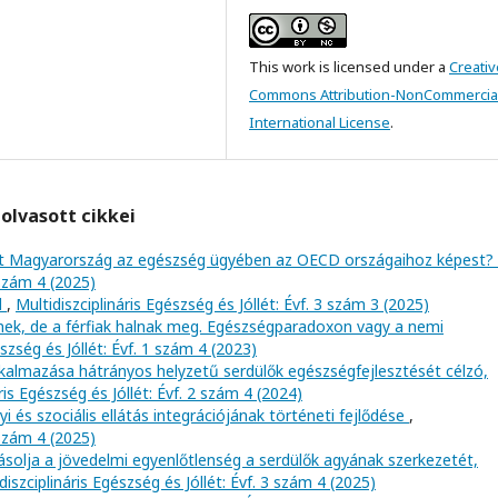
This work is licensed under a
Creativ
Commons Attribution-NonCommercial
International License
.
olvasott cikkei
esít Magyarország az egészség ügyében az OECD országaihoz képest?
 szám 4 (2025)
l
,
Multidiszciplináris Egészség és Jóllét: Évf. 3 szám 3 (2025)
nek, de a férfiak halnak meg. Egészségparadoxon vagy a nemi
észség és Jóllét: Évf. 1 szám 4 (2023)
lkalmazása hátrányos helyzetű serdülők egészségfejlesztését célzó,
ris Egészség és Jóllét: Évf. 2 szám 4 (2024)
 és szociális ellátás integrációjának történeti fejlődése
,
 szám 4 (2025)
ásolja a jövedelmi egyenlőtlenség a serdülők agyának szerkezetét,
diszciplináris Egészség és Jóllét: Évf. 3 szám 4 (2025)