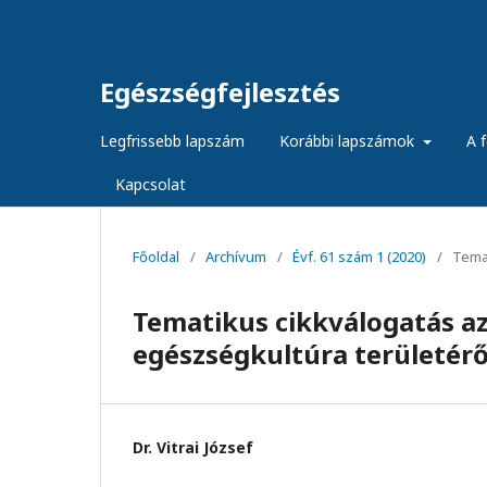
Egészségfejlesztés
Legfrissebb lapszám
Korábbi lapszámok
A f
Kapcsolat
Főoldal
/
Archívum
/
Évf. 61 szám 1 (2020)
/
Temat
Tematikus cikkválogatás a
egészségkultúra területérő
Dr. Vitrai József