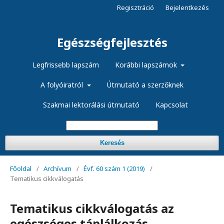
Regisztráció
Bejelentkezés
Egészségfejlesztés
Legfrissebb lapszám
Korábbi lapszámok
A folyóiratról
Útmutató a szerzőknek
Szakmai lektorálási útmutató
Kapcsolat
Keresés
Főoldal
/
Archívum
/
Évf. 60 szám 1 (2019)
/
Tematikus cikkválogatás
Tematikus cikkválogatás az
egészséges táplálkozás