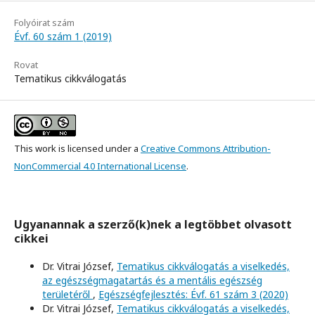
Folyóirat szám
Évf. 60 szám 1 (2019)
Rovat
Tematikus cikkválogatás
This work is licensed under a
Creative Commons Attribution-
NonCommercial 4.0 International License
.
Ugyanannak a szerző(k)nek a legtöbbet olvasott
cikkei
Dr. Vitrai József,
Tematikus cikkválogatás a viselkedés,
az egészségmagatartás és a mentális egészség
területéről
,
Egészségfejlesztés: Évf. 61 szám 3 (2020)
Dr. Vitrai József,
Tematikus cikkválogatás a viselkedés,