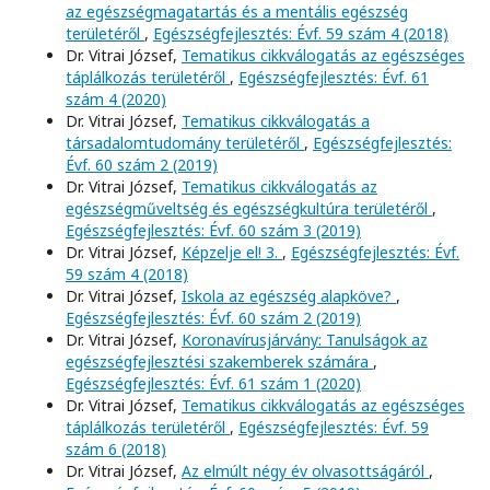
az egészségmagatartás és a mentális egészség
területéről
,
Egészségfejlesztés: Évf. 59 szám 4 (2018)
Dr. Vitrai József,
Tematikus cikkválogatás az egészséges
táplálkozás területéről
,
Egészségfejlesztés: Évf. 61
szám 4 (2020)
Dr. Vitrai József,
Tematikus cikkválogatás a
társadalomtudomány területéről
,
Egészségfejlesztés:
Évf. 60 szám 2 (2019)
Dr. Vitrai József,
Tematikus cikkválogatás az
egészségműveltség és egészségkultúra területéről
,
Egészségfejlesztés: Évf. 60 szám 3 (2019)
Dr. Vitrai József,
Képzelje el! 3.
,
Egészségfejlesztés: Évf.
59 szám 4 (2018)
Dr. Vitrai József,
Iskola az egészség alapköve?
,
Egészségfejlesztés: Évf. 60 szám 2 (2019)
Dr. Vitrai József,
Koronavírusjárvány: Tanulságok az
egészségfejlesztési szakemberek számára
,
Egészségfejlesztés: Évf. 61 szám 1 (2020)
Dr. Vitrai József,
Tematikus cikkválogatás az egészséges
táplálkozás területéről
,
Egészségfejlesztés: Évf. 59
szám 6 (2018)
Dr. Vitrai József,
Az elmúlt négy év olvasottságáról
,