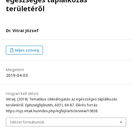
területéről
Dr. Vitrai József
teljes szöveg
Megjelent
2019-04-03
Hogyan kell idézni
VitraiJ. (2019). Tematikus cikkválogatás az egészséges táplálkozás
területéről.
Egészségfejlesztés
,
60
(1), 84-87. Elérés forrás
https://ojs.mtak.hu/index.php/egfejl/article/view/10838
Idézet formátumok