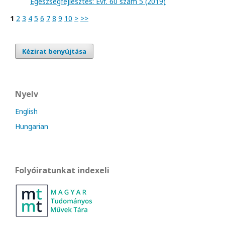
Egészségfejlesztés: Évf. 60 szám 5 (2019)
1
2
3
4
5
6
7
8
9
10
>
>>
Kézirat benyújtása
Nyelv
English
Hungarian
Folyóiratunkat indexeli