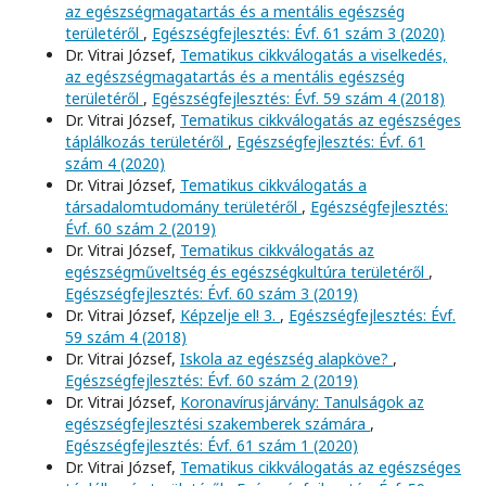
az egészségmagatartás és a mentális egészség
területéről
,
Egészségfejlesztés: Évf. 61 szám 3 (2020)
Dr. Vitrai József,
Tematikus cikkválogatás a viselkedés,
az egészségmagatartás és a mentális egészség
területéről
,
Egészségfejlesztés: Évf. 59 szám 4 (2018)
Dr. Vitrai József,
Tematikus cikkválogatás az egészséges
táplálkozás területéről
,
Egészségfejlesztés: Évf. 61
szám 4 (2020)
Dr. Vitrai József,
Tematikus cikkválogatás a
társadalomtudomány területéről
,
Egészségfejlesztés:
Évf. 60 szám 2 (2019)
Dr. Vitrai József,
Tematikus cikkválogatás az
egészségműveltség és egészségkultúra területéről
,
Egészségfejlesztés: Évf. 60 szám 3 (2019)
Dr. Vitrai József,
Képzelje el! 3.
,
Egészségfejlesztés: Évf.
59 szám 4 (2018)
Dr. Vitrai József,
Iskola az egészség alapköve?
,
Egészségfejlesztés: Évf. 60 szám 2 (2019)
Dr. Vitrai József,
Koronavírusjárvány: Tanulságok az
egészségfejlesztési szakemberek számára
,
Egészségfejlesztés: Évf. 61 szám 1 (2020)
Dr. Vitrai József,
Tematikus cikkválogatás az egészséges