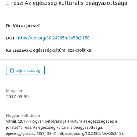
I. rész: Az egészség kulturális beágyazottsága
Dr. Vitrai József
https://doi.org/10.24365/ef.v58i2.158
DOI:
egészségkultúra, szakpolitika
Kulcsszavak:
teljes szöveg
Megjelent
2017-03-30
Hogyan kell idézni
VitraiJ. (2017). Hogyan befolyásolja a kultúra az egészséget és a
jóllétet? I. rész: Az egészség kulturális beágyazottsága.
Egészségfejlesztés
,
58
(2), 38-41. https://doi.org/10.24365/ef.v58i2.158