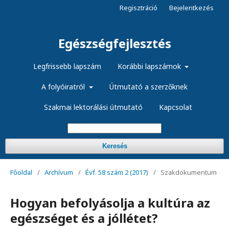
Regisztráció
Bejelentkezés
Egészségfejlesztés
Legfrissebb lapszám
Korábbi lapszámok
A folyóiratról
Útmutató a szerzőknek
Szakmai lektorálási útmutató
Kapcsolat
Keresés
Főoldal
/
Archívum
/
Évf. 58 szám 2 (2017)
/
Szakdokumentum
Hogyan befolyásolja a kultúra az
egészséget és a jóllétet?