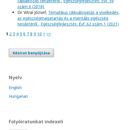
táplálkozás területéről
,
Egészségfejlesztés: Évf. 59
szám 6 (2018)
Dr. Vitrai József,
Tematikus cikkválogatás a viselkedés,
az egészségmagatartás és a mentális egészség
területéről
,
Egészségfejlesztés: Évf. 62 szám 1 (2021)
1
2
3
4
5
6
7
8
9
10
>
>>
Kézirat benyújtása
Nyelv
English
Hungarian
Folyóiratunkat indexeli