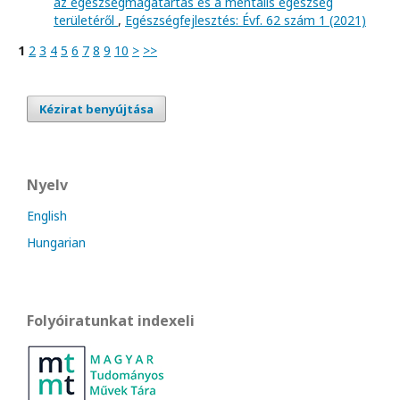
az egészségmagatartás és a mentális egészség
területéről
,
Egészségfejlesztés: Évf. 62 szám 1 (2021)
1
2
3
4
5
6
7
8
9
10
>
>>
Kézirat benyújtása
Nyelv
English
Hungarian
Folyóiratunkat indexeli