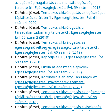
az egészségmagatartás és a mentális egészség
területéről
,
Egészségfejlesztés: Évf. 59 szám 4 (2018)
Dr. Vitrai József,
Tematikus cikkválogatás az egészséges
táplálkozás területéről
,
Egészségfejlesztés: Évf. 61
szám 4 (2020)
Dr. Vitrai József,
Tematikus cikkválogatás a
társadalomtudomány területéről
,
Egészségfejlesztés:
Évf. 60 szám 2 (2019)
Dr. Vitrai József,
Tematikus cikkválogatás az
egészségműveltség és egészségkultúra területéről
,
Egészségfejlesztés: Évf. 60 szám 3 (2019)
Dr. Vitrai József,
Képzelje el! 3.
,
Egészségfejlesztés: Évf.
59 szám 4 (2018)
Dr. Vitrai József,
Iskola az egészség alapköve?
,
Egészségfejlesztés: Évf. 60 szám 2 (2019)
Dr. Vitrai József,
Koronavírusjárvány: Tanulságok az
egészségfejlesztési szakemberek számára
,
Egészségfejlesztés: Évf. 61 szám 1 (2020)
Dr. Vitrai József,
Tematikus cikkválogatás az egészséges
táplálkozás területéről
,
Egészségfejlesztés: Évf. 59
szám 6 (2018)
Dr. Vitrai József,
Tematikus cikkválogatás a viselkedés,