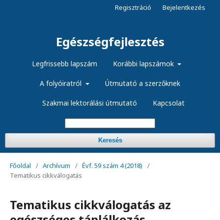
Regisztráció
Bejelentkezés
Egészségfejlesztés
Legfrissebb lapszám
Korábbi lapszámok
A folyóiratról
Útmutató a szerzőknek
Szakmai lektorálási útmutató
Kapcsolat
Keresés
Főoldal
/
Archívum
/
Évf. 59 szám 4 (2018)
/
Tematikus cikkválogatás
Tematikus cikkválogatás az
egészséges táplálkozás