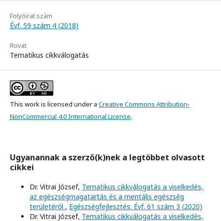
Folyóirat szám
Évf. 59 szám 4 (2018)
Rovat
Tematikus cikkválogatás
This work is licensed under a
Creative Commons Attribution-
NonCommercial 4.0 International License
.
Ugyanannak a szerző(k)nek a legtöbbet olvasott
cikkei
Dr. Vitrai József,
Tematikus cikkválogatás a viselkedés,
az egészségmagatartás és a mentális egészség
területéről
,
Egészségfejlesztés: Évf. 61 szám 3 (2020)
Dr. Vitrai József,
Tematikus cikkválogatás a viselkedés,