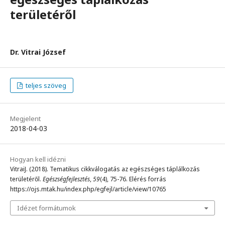
területéről
Dr. Vitrai József
teljes szöveg
Megjelent
2018-04-03
Hogyan kell idézni
VitraiJ. (2018). Tematikus cikkválogatás az egészséges táplálkozás
területéről.
Egészségfejlesztés
,
59
(4), 75-76. Elérés forrás
https://ojs.mtak.hu/index.php/egfejl/article/view/10765
Idézet formátumok