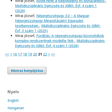
Vitrai József,
Rövid hírek a nagyvilágból és kishazánkból
,
Multidiszciplináris Egészség és Jóllét: Évf. 4 szám 1
(2026)
Vitrai József,
Népegészségügy 3.0 – A Magyar
Népegészségügy Megújításáért Egyesület
tevékenységei
,
Multidiszciplináris Egészség és Jóllét:
Évf. 3 szám 1 (2025)
Vitrai József,
Fordítás: A népegészségügyi bizonyítékok
komplex rendszerének modellje felé
,
Multidiszciplináris
Egészség és Jóllét: Évf. 4 szám 1 (2026)
<<
<
16
17
18
19
20
21
22
>
>>
Kézirat benyújtása
Nyelv
English
Hungarian