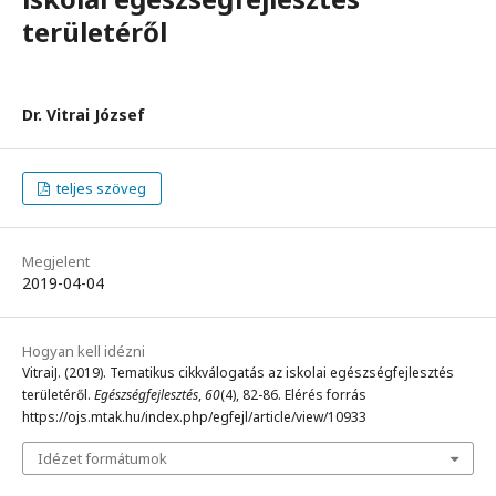
területéről
Dr. Vitrai József
teljes szöveg
Megjelent
2019-04-04
Hogyan kell idézni
VitraiJ. (2019). Tematikus cikkválogatás az iskolai egészségfejlesztés
területéről.
Egészségfejlesztés
,
60
(4), 82-86. Elérés forrás
https://ojs.mtak.hu/index.php/egfejl/article/view/10933
Idézet formátumok