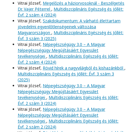
Vitrai József,
Megelőzés a háziorvosoknál - Beszélgetés
Dr. Vajer Péterrel
,
Multidiszciplináris Egészség és Jóllét:
Évf. 2 szám 4 (2024)
Vitrai József,
Szakdokumentum: A várható élettartam
jövedelmi egyenlőtlenségeinek változása
Magyarországon
,
Multidiszciplináris Egészség és Jóllét:
Évf. 3 szám 3 (2025)
Vitrai József,
Népegészségügy 3.0 – A Magyar
Népegészségügy Megújításáért Egyesület
tevékenységei
,
Multidiszciplináris Egészség és Jóllét:
Évf. 2 szám 4 (2024)
Vitrai József,
Rövid hírek a nagyvilágból és kishazánkból
,
Multidiszciplináris Egészség és Jóllét: Évf. 3 szám 3
(2025)
Vitrai József,
Népegészségügy 3.0 – A Magyar
Népegészségügy Megújításáért Egyesület
tevékenységei
,
Multidiszciplináris Egészség és Jóllét:
Évf. 2 szám 3 (2024)
Vitrai József,
Népegészségügy 3.0 – A Magyar
Népegészségügy Megújításáért Egyesület
tevékenységei
,
Multidiszciplináris Egészség és Jóllét:
Évf. 2 szám 2 (2024)