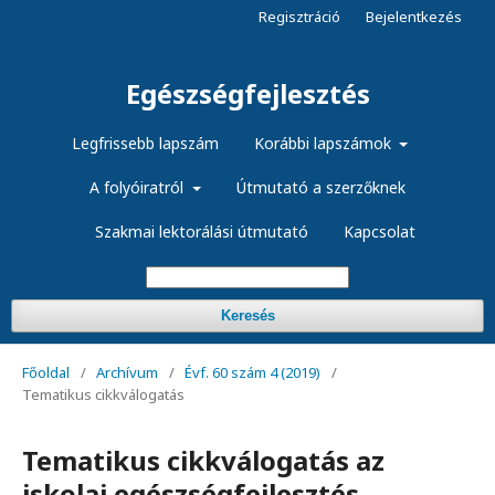
Regisztráció
Bejelentkezés
Egészségfejlesztés
Legfrissebb lapszám
Korábbi lapszámok
A folyóiratról
Útmutató a szerzőknek
Szakmai lektorálási útmutató
Kapcsolat
Keresés
Főoldal
/
Archívum
/
Évf. 60 szám 4 (2019)
/
Tematikus cikkválogatás
Tematikus cikkválogatás az
iskolai egészségfejlesztés