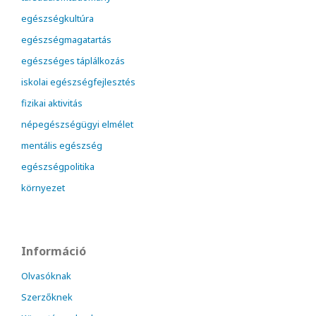
egészségkultúra
egészségmagatartás
egészséges táplálkozás
iskolai egészségfejlesztés
fizikai aktivitás
népegészségügyi elmélet
mentális egészség
egészségpolitika
környezet
Információ
Olvasóknak
Szerzőknek