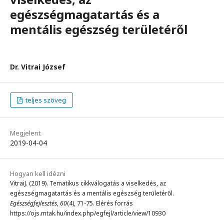
egészségmagatartás és a
mentális egészség területéről
Dr. Vitrai József
teljes szöveg
Megjelent
2019-04-04
Hogyan kell idézni
VitraiJ. (2019). Tematikus cikkválogatás a viselkedés, az
egészségmagatartás és a mentális egészség területéről.
Egészségfejlesztés
,
60
(4), 71-75. Elérés forrás
https://ojs.mtak.hu/index.php/egfejl/article/view/10930