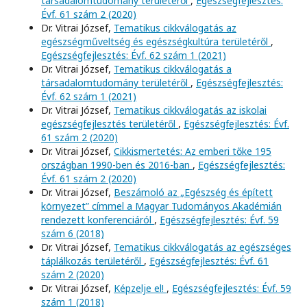
társadalomtudomány területéről
,
Egészségfejlesztés:
Évf. 61 szám 2 (2020)
Dr. Vitrai József,
Tematikus cikkválogatás az
egészségműveltség és egészségkultúra területéről
,
Egészségfejlesztés: Évf. 62 szám 1 (2021)
Dr. Vitrai József,
Tematikus cikkválogatás a
társadalomtudomány területéről
,
Egészségfejlesztés:
Évf. 62 szám 1 (2021)
Dr. Vitrai József,
Tematikus cikkválogatás az iskolai
egészségfejlesztés területéről
,
Egészségfejlesztés: Évf.
61 szám 2 (2020)
Dr. Vitrai József,
Cikkismertetés: Az emberi tőke 195
országban 1990-ben és 2016-ban
,
Egészségfejlesztés:
Évf. 61 szám 2 (2020)
Dr. Vitrai József,
Beszámoló az „Egészség és épített
környezet” címmel a Magyar Tudományos Akadémián
rendezett konferenciáról
,
Egészségfejlesztés: Évf. 59
szám 6 (2018)
Dr. Vitrai József,
Tematikus cikkválogatás az egészséges
táplálkozás területéről
,
Egészségfejlesztés: Évf. 61
szám 2 (2020)
Dr. Vitrai József,
Képzelje el!
,
Egészségfejlesztés: Évf. 59
szám 1 (2018)