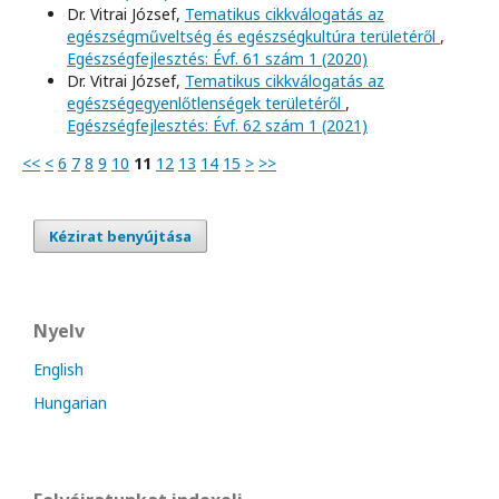
Dr. Vitrai József,
Tematikus cikkválogatás az
egészségműveltség és egészségkultúra területéről
,
Egészségfejlesztés: Évf. 61 szám 1 (2020)
Dr. Vitrai József,
Tematikus cikkválogatás az
egészségegyenlőtlenségek területéről
,
Egészségfejlesztés: Évf. 62 szám 1 (2021)
<<
<
6
7
8
9
10
11
12
13
14
15
>
>>
Kézirat benyújtása
Nyelv
English
Hungarian