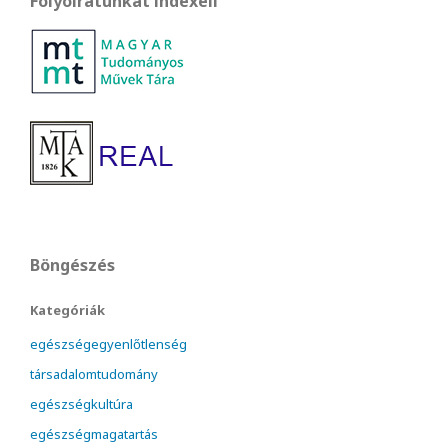
Folyóiratunkat indexeli
Böngészés
Kategóriák
egészségegyenlőtlenség
társadalomtudomány
egészségkultúra
egészségmagatartás