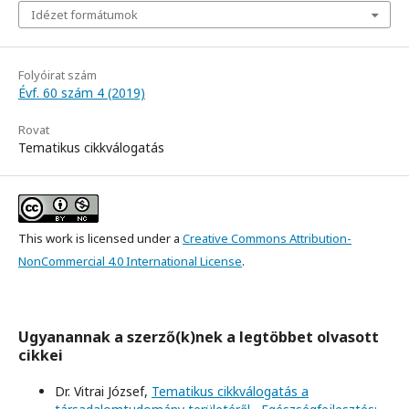
Idézet formátumok
Folyóirat szám
Évf. 60 szám 4 (2019)
Rovat
Tematikus cikkválogatás
This work is licensed under a
Creative Commons Attribution-
NonCommercial 4.0 International License
.
Ugyanannak a szerző(k)nek a legtöbbet olvasott
cikkei
Dr. Vitrai József,
Tematikus cikkválogatás a