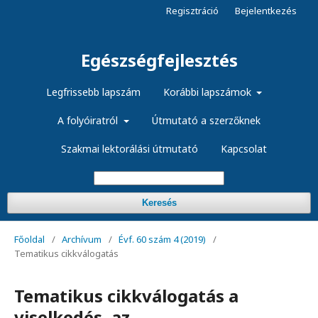
Regisztráció
Bejelentkezés
Egészségfejlesztés
Legfrissebb lapszám
Korábbi lapszámok
A folyóiratról
Útmutató a szerzőknek
Szakmai lektorálási útmutató
Kapcsolat
Keresés
Főoldal
/
Archívum
/
Évf. 60 szám 4 (2019)
/
Tematikus cikkválogatás
Tematikus cikkválogatás a
viselkedés, az