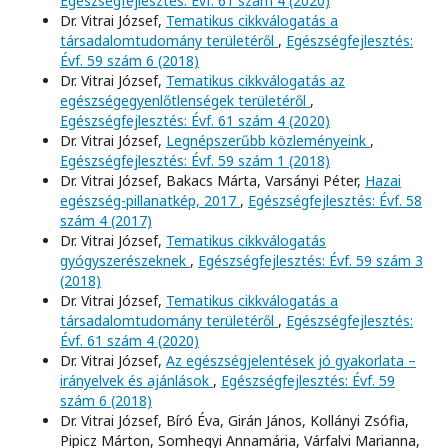
Egészségfejlesztés: Évf. 61 szám 4 (2020)
Dr. Vitrai József,
Tematikus cikkválogatás a
társadalomtudomány területéről
,
Egészségfejlesztés:
Évf. 59 szám 6 (2018)
Dr. Vitrai József,
Tematikus cikkválogatás az
egészségegyenlőtlenségek területéről
,
Egészségfejlesztés: Évf. 61 szám 4 (2020)
Dr. Vitrai József,
Legnépszerűbb közleményeink
,
Egészségfejlesztés: Évf. 59 szám 1 (2018)
Dr. Vitrai József, Bakacs Márta, Varsányi Péter,
Hazai
egészség-pillanatkép, 2017
,
Egészségfejlesztés: Évf. 58
szám 4 (2017)
Dr. Vitrai József,
Tematikus cikkválogatás
gyógyszerészeknek
,
Egészségfejlesztés: Évf. 59 szám 3
(2018)
Dr. Vitrai József,
Tematikus cikkválogatás a
társadalomtudomány területéről
,
Egészségfejlesztés:
Évf. 61 szám 4 (2020)
Dr. Vitrai József,
Az egészségjelentések jó gyakorlata –
irányelvek és ajánlások
,
Egészségfejlesztés: Évf. 59
szám 6 (2018)
Dr. Vitrai József, Bíró Éva, Girán János, Kollányi Zsófia,
Pipicz Márton, Somhegyi Annamária, Várfalvi Marianna,