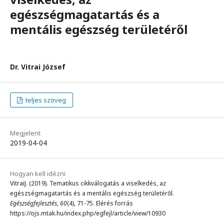
egészségmagatartás és a
mentális egészség területéről
Dr. Vitrai József
teljes szöveg
Megjelent
2019-04-04
Hogyan kell idézni
VitraiJ. (2019). Tematikus cikkválogatás a viselkedés, az
egészségmagatartás és a mentális egészség területéről.
Egészségfejlesztés
,
60
(4), 71-75. Elérés forrás
https://ojs.mtak.hu/index.php/egfejl/article/view/10930