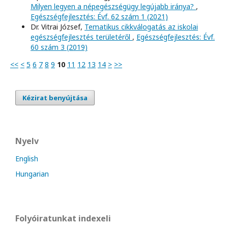
Milyen legyen a népegészségügy legújabb iránya?
,
Egészségfejlesztés: Évf. 62 szám 1 (2021)
Dr. Vitrai József,
Tematikus cikkválogatás az iskolai
egészségfejlesztés területéről
,
Egészségfejlesztés: Évf.
60 szám 3 (2019)
<<
<
5
6
7
8
9
10
11
12
13
14
>
>>
Kézirat benyújtása
Nyelv
English
Hungarian
Folyóiratunkat indexeli