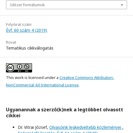
Idézet formátumok
Folyóirat szám
Évf. 60 szám 4 (2019)
Rovat
Tematikus cikkválogatás
This work is licensed under a
Creative Commons Attribution-
NonCommercial 4.0 International License
.
Ugyanannak a szerző(k)nek a legtöbbet olvasott
cikkei
Dr. Vitrai József,
Olvasóink legkedveltebb közleményei
,