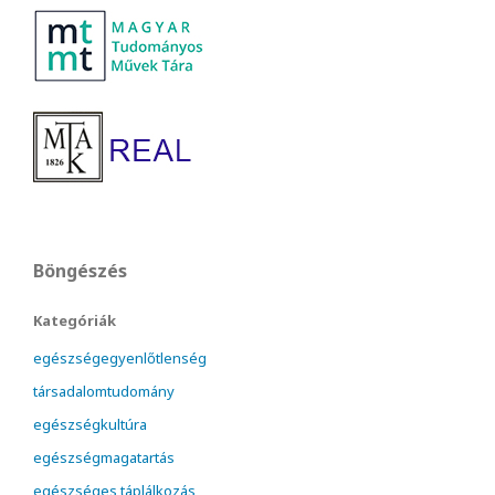
Böngészés
Kategóriák
egészségegyenlőtlenség
társadalomtudomány
egészségkultúra
egészségmagatartás
egészséges táplálkozás