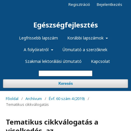
Regisztráció
Bejelentkezés
Egészségfejlesztés
Legfrissebb lapszám
Korábbi lapszámok
A folyóiratról
Útmutató a szerzőknek
Szakmai lektorálási útmutató
Kapcsolat
Keresés
Főoldal
/
Archívum
/
Évf. 60 szám 4 (2019)
/
Tematikus cikkválogatás
Tematikus cikkválogatás a
viselkedés, az