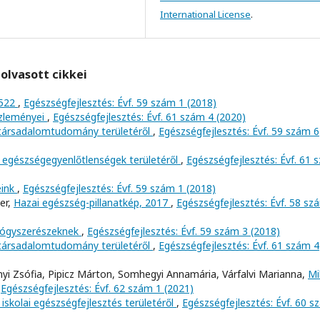
International License
.
olvasott cikkei
5522
,
Egészségfejlesztés: Évf. 59 szám 1 (2018)
özleményei
,
Egészségfejlesztés: Évf. 61 szám 4 (2020)
 társadalomtudomány területéről
,
Egészségfejlesztés: Évf. 59 szám 6
 egészségegyenlőtlenségek területéről
,
Egészségfejlesztés: Évf. 61 
eink
,
Egészségfejlesztés: Évf. 59 szám 1 (2018)
er,
Hazai egészség-pillanatkép, 2017
,
Egészségfejlesztés: Évf. 58 sz
yógyszerészeknek
,
Egészségfejlesztés: Évf. 59 szám 3 (2018)
 társadalomtudomány területéről
,
Egészségfejlesztés: Évf. 61 szám 4
llányi Zsófia, Pipicz Márton, Somhegyi Annamária, Várfalvi Marianna,
Mi
,
Egészségfejlesztés: Évf. 62 szám 1 (2021)
iskolai egészségfejlesztés területéről
,
Egészségfejlesztés: Évf. 60 