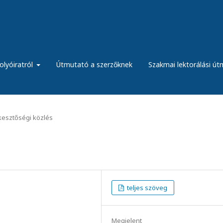
olyóiratról
Útmutató a szerzőknek
Szakmai lektorálási ú
kesztőségi közlés
teljes szöveg
Megjelent