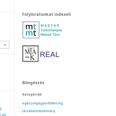
Folyóiratunkat indexeli
Böngészés
Kategóriák
egészségegyenlőtlenség
e
társadalomtudomány
 4.0