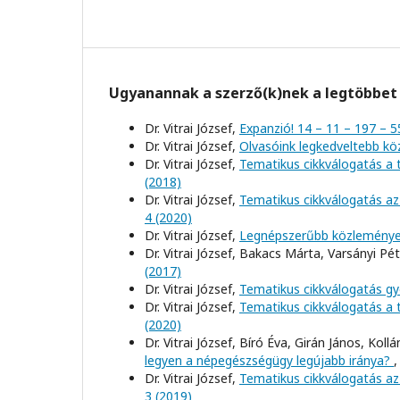
Ugyanannak a szerző(k)nek a legtöbbet 
Dr. Vitrai József,
Expanzió! 14 – 11 – 197 – 
Dr. Vitrai József,
Olvasóink legkedveltebb k
Dr. Vitrai József,
Tematikus cikkválogatás a
(2018)
Dr. Vitrai József,
Tematikus cikkválogatás az
4 (2020)
Dr. Vitrai József,
Legnépszerűbb közlemény
Dr. Vitrai József, Bakacs Márta, Varsányi Pét
(2017)
Dr. Vitrai József,
Tematikus cikkválogatás g
Dr. Vitrai József,
Tematikus cikkválogatás a
(2020)
Dr. Vitrai József, Bíró Éva, Girán János, Ko
legyen a népegészségügy legújabb iránya?
Dr. Vitrai József,
Tematikus cikkválogatás az 
3 (2019)