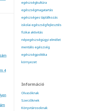
egészségkultúra
egészségmagatartás
egészséges táplálkozás
iskolai egészségfejlesztés
fizikai aktivitás
népegészségügyi elmélet
mentális egészség
egészségpolitika
szám
környezet
ám 4
Információ
Olvasóknak
lyen
Szerzőknek
szám
Könyvtárosoknak