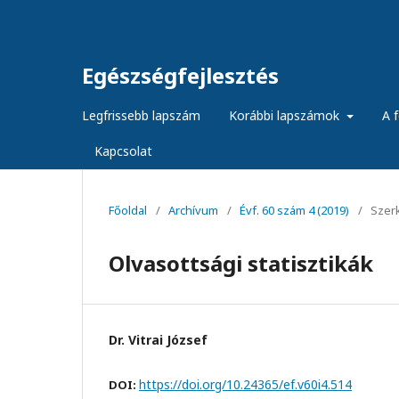
Egészségfejlesztés
Legfrissebb lapszám
Korábbi lapszámok
A f
Kapcsolat
Főoldal
/
Archívum
/
Évf. 60 szám 4 (2019)
/
Szer
Olvasottsági statisztikák
Dr. Vitrai József
https://doi.org/10.24365/ef.v60i4.514
DOI: