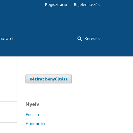
Regisztráció
Bejelentkezés
tmutató
Keresés
Kézirat benyújtása
Nyelv
English
Hungarian