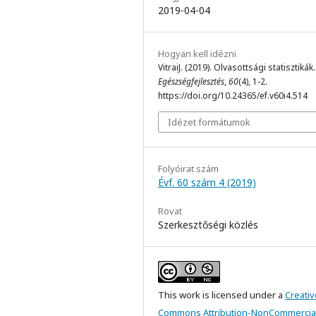
2019-04-04
Hogyan kell idézni
VitraiJ. (2019). Olvasottsági statisztikák.
Egészségfejlesztés
,
60
(4), 1-2.
https://doi.org/10.24365/ef.v60i4.514
Idézet formátumok
Folyóirat szám
Évf. 60 szám 4 (2019)
Rovat
Szerkesztőségi közlés
This work is licensed under a
Creativ
Commons Attribution-NonCommercial