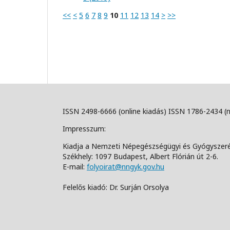
<<
<
5
6
7
8
9
10
11
12
13
14
>
>>
ISSN 2498-6666 (online kiadás) ISSN 1786-2434 (
Impresszum:
Kiadja a Nemzeti Népegészségügyi és Gyógyszer
Székhely: 1097 Budapest, Albert Flórián út 2-6.
E-mail:
folyoirat@nngyk.gov.hu
Felelős kiadó: Dr. Surján Orsolya