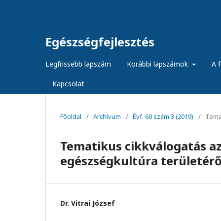
Egészségfejlesztés
Legfrissebb lapszám
Korábbi lapszámok
A f
Kapcsolat
Főoldal
/
Archívum
/
Évf. 60 szám 3 (2019)
/
Temat
Tematikus cikkválogatás a
egészségkultúra területérő
Dr. Vitrai József