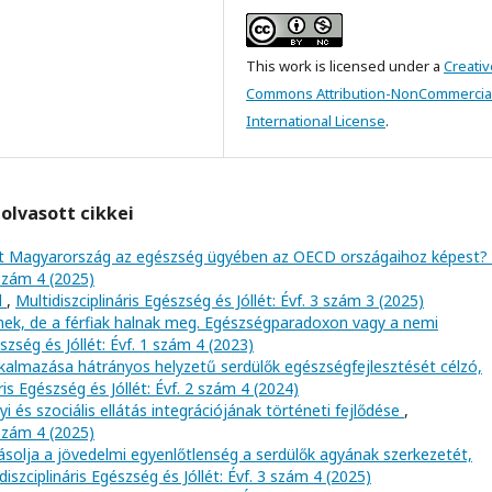
This work is licensed under a
Creativ
Commons Attribution-NonCommercial
International License
.
olvasott cikkei
esít Magyarország az egészség ügyében az OECD országaihoz képest?
 szám 4 (2025)
l
,
Multidiszciplináris Egészség és Jóllét: Évf. 3 szám 3 (2025)
nek, de a férfiak halnak meg. Egészségparadoxon vagy a nemi
észség és Jóllét: Évf. 1 szám 4 (2023)
lkalmazása hátrányos helyzetű serdülők egészségfejlesztését célzó,
ris Egészség és Jóllét: Évf. 2 szám 4 (2024)
 és szociális ellátás integrációjának történeti fejlődése
,
 szám 4 (2025)
ásolja a jövedelmi egyenlőtlenség a serdülők agyának szerkezetét,
diszciplináris Egészség és Jóllét: Évf. 3 szám 4 (2025)