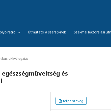
olyóiratról
Útmutató a szerzőknek
Szakmai lektorálási ú
ikus cikkválogatás
z egészségműveltség és
l
teljes szöveg