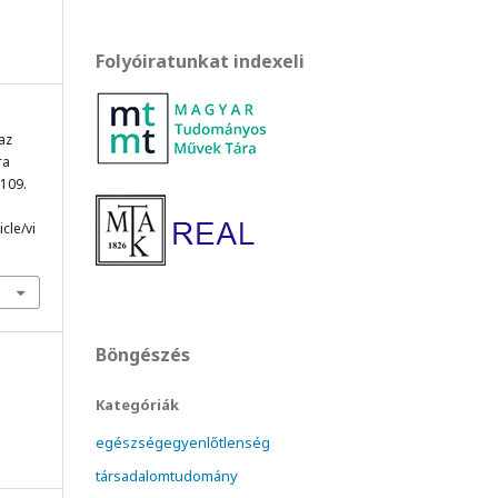
Folyóiratunkat indexeli
 az
ra
-109.
cle/vi
Böngészés
Kategóriák
egészségegyenlőtlenség
társadalomtudomány