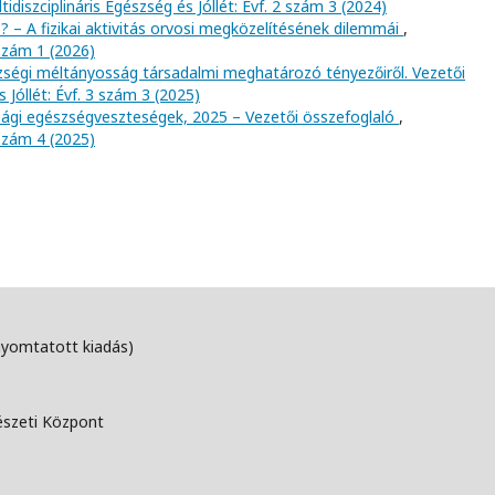
tidiszciplináris Egészség és Jóllét: Évf. 2 szám 3 (2024)
? – A fizikai aktivitás orvosi megközelítésének dilemmái
,
 szám 1 (2026)
szségi méltányosság társadalmi meghatározó tényezőiről. Vezetői
s Jóllét: Évf. 3 szám 3 (2025)
gi egészségveszteségek, 2025 – Vezetői összefoglaló
,
 szám 4 (2025)
nyomtatott kiadás)
észeti Központ