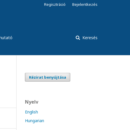
Regisztráció
Bejelentkezés
tmutató
Keresés
Kézirat benyújtása
Nyelv
English
Hungarian