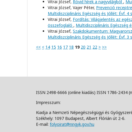
Vitrai József,
Rövid hírek a nagyvilágból
,
Mul
Vitrai József, Vajer Péter,
Prevenció receptre
Multidiszciplináris Egészség és Jóllét: Évf. 4
Vitrai József,
Fordítás: Világjelentés az egé
összefoglaló
,
Multidiszciplináris Egészség é
Vitrai József,
Szakdokumentum: Magyarorszá
Multidiszciplináris Egészség és Jóllét: Évf. 3
<<
<
14
15
16
17
18
19
20
21
22
>
>>
ISSN 2498-6666 (online kiadás) ISSN 1786-2434 (
Impresszum:
Kiadja a Nemzeti Népegészségügyi és Gyógyszer
Székhely: 1097 Budapest, Albert Flórián út 2-6.
E-mail:
folyoirat@nngyk.gov.hu