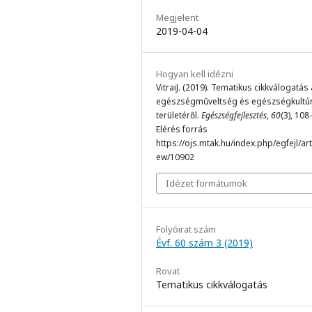
Megjelent
2019-04-04
Hogyan kell idézni
VitraiJ. (2019). Tematikus cikkválogatás
egészségműveltség és egészségkultú
területéről.
Egészségfejlesztés
,
60
(3), 108
Elérés forrás
https://ojs.mtak.hu/index.php/egfejl/arti
ew/10902
Idézet formátumok
Folyóirat szám
Évf. 60 szám 3 (2019)
Rovat
Tematikus cikkválogatás