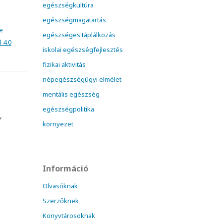
egészségkultúra
egészségmagatartás
e
egészséges táplálkozás
 4.0
iskolai egészségfejlesztés
fizikai aktivitás
népegészségügyi elmélet
mentális egészség
egészségpolitika
,
környezet
Információ
Olvasóknak
Szerzőknek
Könyvtárosoknak