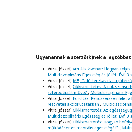
Ugyanannak a szerző(k)nek a legtöbbet 
Vitrai József,
Vizuális kivonat: Hogyan telj
Multidiszciplináris Egészség és Jóllét: Évf. 3
Vitrai József,
MEJ Café kerekasztal a jóllétrő
Vitrai József,
Cikkismertetés: A nők szenved
sztereotípiák műve?
,
Multidiszciplináris Eg
Vitrai József,
Fordítás: Rendszerszemlélet a
részvételi akciókutatásban
,
Multidiszcipliná
Vitrai József,
Cikkismertetés: Az egészségügyi
Multidiszciplináris Egészség és Jóllét: Évf. 3
Vitrai József,
Cikkismertetés: Hogyan befoly
működését és mentális egészségét?
,
Multi