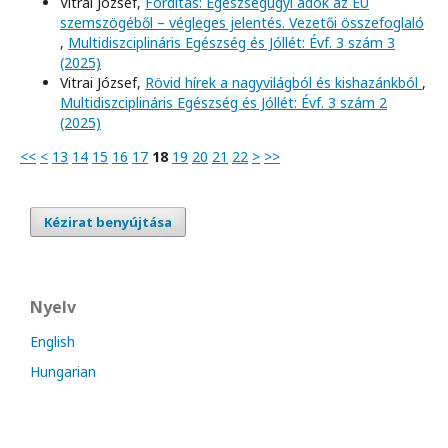
Vitrai József,
Fordítás: Egészségügyi adók az EU
szemszögéből – végleges jelentés. Vezetői összefoglaló
,
Multidiszciplináris Egészség és Jóllét: Évf. 3 szám 3
(2025)
Vitrai József,
Rövid hírek a nagyvilágból és kishazánkból
,
Multidiszciplináris Egészség és Jóllét: Évf. 3 szám 2
(2025)
<<
<
13
14
15
16
17
18
19
20
21
22
>
>>
Kézirat benyújtása
Nyelv
English
Hungarian