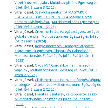
Vezetői összefoglaló
,
Multidiszciplináris Egészség és
Jóllét: Évf. 3 szám 3 (2025)
Vitrai József,
Szakdokumentum: A MAGYAROK
EGÉSZSÉGE TÖBBET ÉRDEMEL! A Magyar Orvosi
Kamara állásfoglalása
,
Multidiszciplináris Egészség és
Jóllét: Évf. 3 szám 1 (2025)
Vitrai József,
Cikkismertetés: Az egészségveszteségek
globális trendje
,
Multidiszciplináris Egészség és Jóllét:
Évf. 2 szám 3 (2024)
Vitrai József,
Könyvismertetés: Demográfiai portré.
Kisgyermekek egészségi állapota és Halandóság
,
Multidiszciplináris Egészség és Jóllét: Évf. 3 szám 1
(2025)
Vitrai József,
Okos MI? Csak akkor, ha mi is azok
vagyunk
,
Multidiszciplináris Egészség és Jóllét: Évf. 3
szám 2 (2025)
Vitrai József,
Cikkismertetés: Nemzeti népegészségügyi
stratégiák – áttekintés
,
Multidiszciplináris Egészség és
Jóllét: Évf. 3 szám 2 (2025)
Vitrai József,
Fordítás: Színterek, célcsoportok és idő
,
Multidiszciplináris Egészség és Jóllét: Évf. 2 szám 3
(2024)