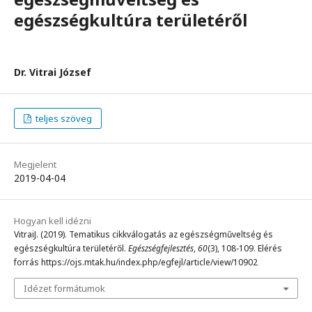
egészségkultúra területéről
Dr. Vitrai József
teljes szöveg
Megjelent
2019-04-04
Hogyan kell idézni
VitraiJ. (2019). Tematikus cikkválogatás az egészségműveltség és
egészségkultúra területéről.
Egészségfejlesztés
,
60
(3), 108-109. Elérés
forrás https://ojs.mtak.hu/index.php/egfejl/article/view/10902
Idézet formátumok