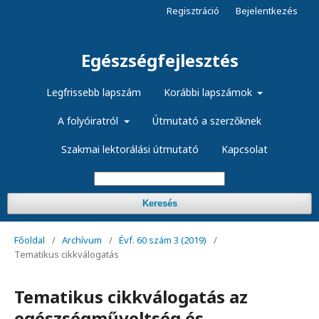
Regisztráció
Bejelentkezés
Egészségfejlesztés
Legfrissebb lapszám
Korábbi lapszámok
A folyóiratról
Útmutató a szerzőknek
Szakmai lektorálási útmutató
Kapcsolat
Keresés
Főoldal
/
Archívum
/
Évf. 60 szám 3 (2019)
/
Tematikus cikkválogatás
Tematikus cikkválogatás az
egészségműveltség és