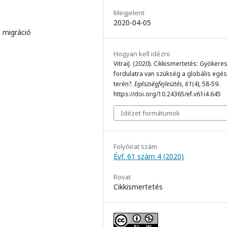
Megjelent
2020-04-05
 migráció
Hogyan kell idézni
VitraiJ. (2020). Cikkismertetés: Gyökere
fordulatra van szükség a globális egé
terén?.
Egészségfejlesztés
,
61
(4), 58-59.
https://doi.org/10.24365/ef.v61i4.645
Idézet formátumok
Folyóirat szám
Évf. 61 szám 4 (2020)
Rovat
Cikkismertetés