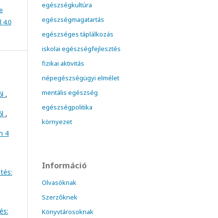
egészségkultúra
e
egészségmagatartás
 4.0
egészséges táplálkozás
iskolai egészségfejlesztés
fizikai aktivitás
népegészségügyi elmélet
mentális egészség
ől
,
egészségpolitika
ől
,
környezet
m 4
Információ
tés:
Olvasóknak
Szerzőknek
és:
Könyvtárosoknak