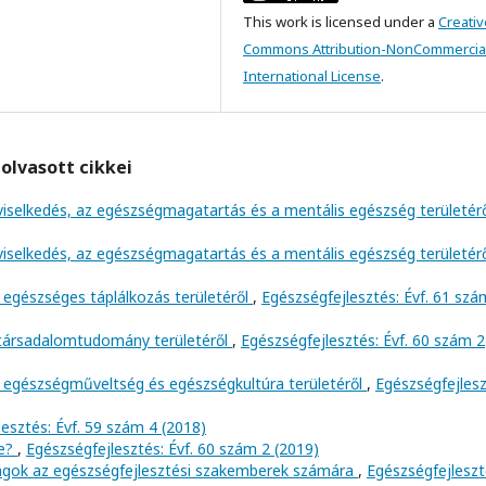
This work is licensed under a
Creativ
Commons Attribution-NonCommercial
International License
.
olvasott cikkei
viselkedés, az egészségmagatartás és a mentális egészség területér
viselkedés, az egészségmagatartás és a mentális egészség területér
 egészséges táplálkozás területéről
,
Egészségfejlesztés: Évf. 61 szá
 társadalomtudomány területéről
,
Egészségfejlesztés: Évf. 60 szám 2
 egészségműveltség és egészségkultúra területéről
,
Egészségfejlesz
esztés: Évf. 59 szám 4 (2018)
ve?
,
Egészségfejlesztés: Évf. 60 szám 2 (2019)
ságok az egészségfejlesztési szakemberek számára
,
Egészségfejleszt