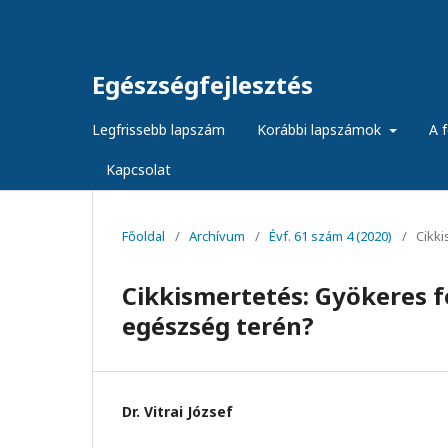
Egészségfejlesztés
Legfrissebb lapszám
Korábbi lapszámok
A f
Kapcsolat
Főoldal
/
Archívum
/
Évf. 61 szám 4 (2020)
/
Cikk
Cikkismertetés: Gyökeres f
egészség terén?
Dr. Vitrai József