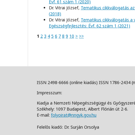
Évf. 61 szám 1 (2020)
Dr. Vitrai József,
Tematikus cikkválogatás az
(2018)
Dr. Vitrai József,
Tematikus cikkválogatás a 
Egészségfejlesztés: Évf. 62 szám 1 (2021)
1
2
3
4
5
6
7
8
9
10
>
>>
ISSN 2498-6666 (online kiadás) ISSN 1786-2434 (
Impresszum:
Kiadja a Nemzeti Népegészségügyi és Gyógyszer
Székhely: 1097 Budapest, Albert Flórián út 2-6.
E-mail:
folyoirat@nngyk.gov.hu
Felelős kiadó: Dr. Surján Orsolya