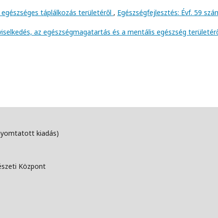
 egészséges táplálkozás területéről
,
Egészségfejlesztés: Évf. 59 szá
viselkedés, az egészségmagatartás és a mentális egészség területér
nyomtatott kiadás)
észeti Központ