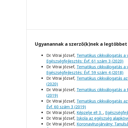
Ugyanannak a szerző(k)nek a legtöbbet 
Dr. Vitrai József,
Tematikus cikkválogatás a 
Egészségfejlesztés: Évf. 61 szám 3 (2020)
Dr. Vitrai József,
Tematikus cikkválogatás a 
Egészségfejlesztés: Évf. 59 szám 4 (2018)
Dr. Vitrai József,
Tematikus cikkválogatás az
(2020)
Dr. Vitrai József,
Tematikus cikkválogatás a
(2019)
Dr. Vitrai József,
Tematikus cikkválogatás az
Évf. 60 szám 3 (2019)
Dr. Vitrai József,
Képzelje el! 3.
,
Egészségfejl
Dr. Vitrai József,
Iskola az egészség alapkö
Dr. Vitrai József,
Koronavírusjárvány: Tanul