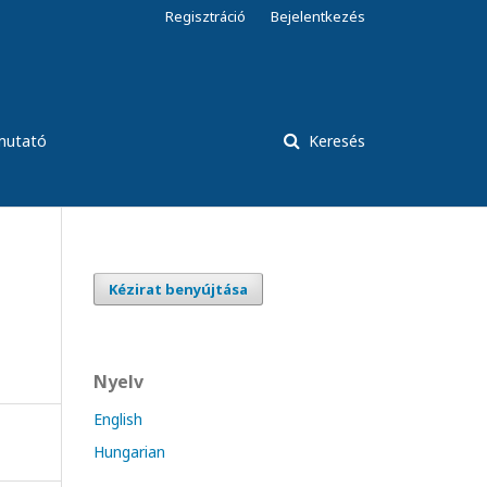
Regisztráció
Bejelentkezés
tmutató
Keresés
Kézirat benyújtása
Nyelv
English
Hungarian