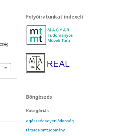
Folyóiratunkat indexeli
s
szség
Böngészés
Kategóriák
egészségegyenlőtlenség
társadalomtudomány