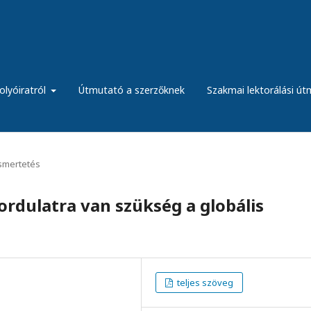
olyóiratról
Útmutató a szerzőknek
Szakmai lektorálási ú
ismertetés
ordulatra van szükség a globális
teljes szöveg