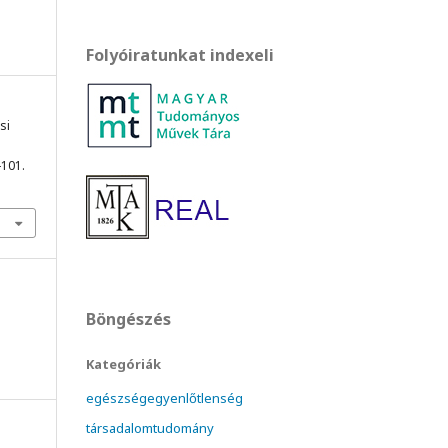
Folyóiratunkat indexeli
si
-101.
Böngészés
Kategóriák
egészségegyenlőtlenség
társadalomtudomány