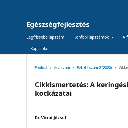
Egészségfejlesztés
Legfrissebb lapszám
Korábbi lapszámok
A f
Kapcsolat
Főoldal
/
Archívum
/
Évf. 61 szám 2 (2020)
/
Cikk
Cikkismertetés: A keringés
kockázatai
Dr. Vitrai József