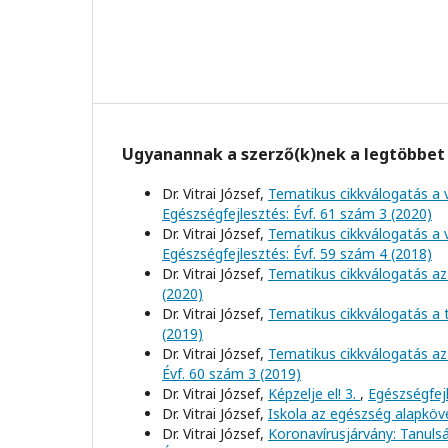
Ugyanannak a szerző(k)nek a legtöbbet 
Dr. Vitrai József,
Tematikus cikkválogatás a 
Egészségfejlesztés: Évf. 61 szám 3 (2020)
Dr. Vitrai József,
Tematikus cikkválogatás a 
Egészségfejlesztés: Évf. 59 szám 4 (2018)
Dr. Vitrai József,
Tematikus cikkválogatás az
(2020)
Dr. Vitrai József,
Tematikus cikkválogatás a
(2019)
Dr. Vitrai József,
Tematikus cikkválogatás az
Évf. 60 szám 3 (2019)
Dr. Vitrai József,
Képzelje el! 3.
,
Egészségfejl
Dr. Vitrai József,
Iskola az egészség alapkö
Dr. Vitrai József,
Koronavírusjárvány: Tanul