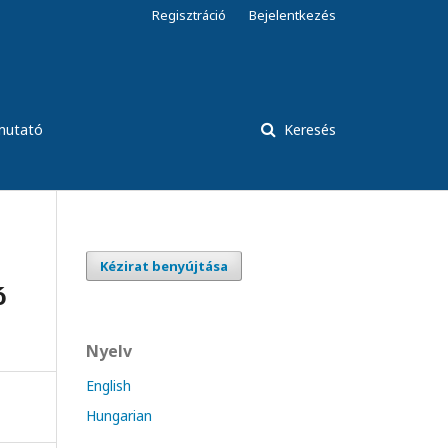
Regisztráció
Bejelentkezés
tmutató
Keresés
Kézirat benyújtása
ó
Nyelv
English
Hungarian