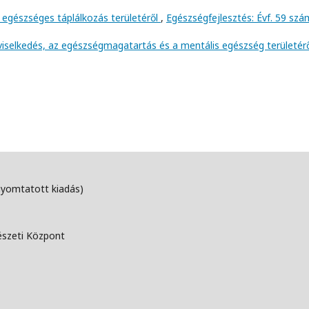
 egészséges táplálkozás területéről
,
Egészségfejlesztés: Évf. 59 szá
viselkedés, az egészségmagatartás és a mentális egészség területér
nyomtatott kiadás)
észeti Központ