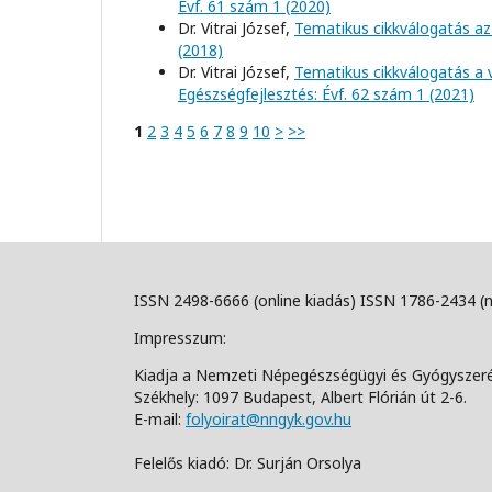
Évf. 61 szám 1 (2020)
Dr. Vitrai József,
Tematikus cikkválogatás az
(2018)
Dr. Vitrai József,
Tematikus cikkválogatás a 
Egészségfejlesztés: Évf. 62 szám 1 (2021)
1
2
3
4
5
6
7
8
9
10
>
>>
ISSN 2498-6666 (online kiadás) ISSN 1786-2434 (
Impresszum:
Kiadja a Nemzeti Népegészségügyi és Gyógyszer
Székhely: 1097 Budapest, Albert Flórián út 2-6.
E-mail:
folyoirat@nngyk.gov.hu
Felelős kiadó: Dr. Surján Orsolya