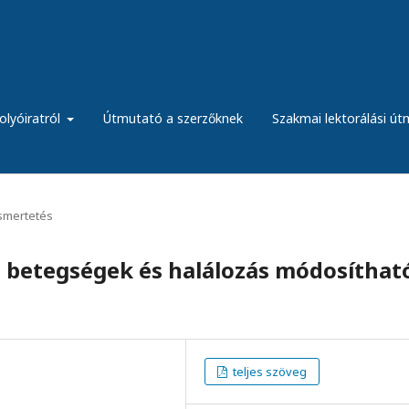
olyóiratról
Útmutató a szerzőknek
Szakmai lektorálási ú
ismertetés
i betegségek és halálozás módosíthat
teljes szöveg