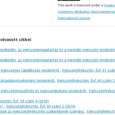
This work is licensed under a
Creativ
Commons Attribution-NonCommercial
International License
.
olvasott cikkei
viselkedés, az egészségmagatartás és a mentális egészség területér
viselkedés, az egészségmagatartás és a mentális egészség területér
 egészséges táplálkozás területéről
,
Egészségfejlesztés: Évf. 61 szá
 társadalomtudomány területéről
,
Egészségfejlesztés: Évf. 60 szám 2
 egészségműveltség és egészségkultúra területéről
,
Egészségfejlesz
esztés: Évf. 59 szám 4 (2018)
ve?
,
Egészségfejlesztés: Évf. 60 szám 2 (2019)
ságok az egészségfejlesztési szakemberek számára
,
Egészségfejleszt