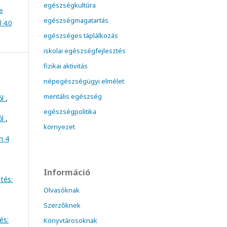
egészségkultúra
e
egészségmagatartás
 4.0
egészséges táplálkozás
iskolai egészségfejlesztés
fizikai aktivitás
népegészségügyi elmélet
mentális egészség
ől
,
egészségpolitika
ől
,
környezet
m 4
Információ
tés:
Olvasóknak
Szerzőknek
és:
Könyvtárosoknak