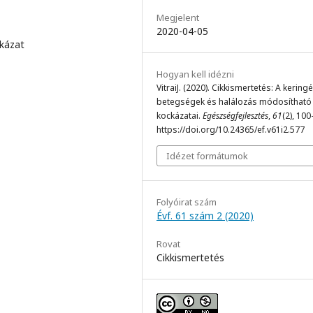
Megjelent
2020-04-05
ckázat
Hogyan kell idézni
VitraiJ. (2020). Cikkismertetés: A keringé
betegségek és halálozás módosítható
kockázatai.
Egészségfejlesztés
,
61
(2), 100
https://doi.org/10.24365/ef.v61i2.577
Idézet formátumok
Folyóirat szám
Évf. 61 szám 2 (2020)
Rovat
Cikkismertetés