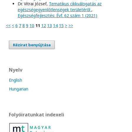
Dr. Vitrai József,
Tematikus cikkválogatás az
egészségegyenlőtlenségek területéről
,
Egészségfejlesztés: Évf. 62 szám 1 (2021)
<<
<
6
7
8
9
10
11
12
13
14
15
>
>>
Kézirat benyújtása
Nyelv
English
Hungarian
Folyóiratunkat indexeli