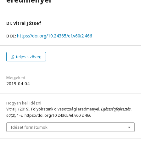
Dr. Vitrai József
https://doi.org/10.24365/ef.v60i2.466
DOI:
teljes szöveg
Megjelent
2019-04-04
Hogyan kell idézni
VitraiJ. (2019). Folyóiratunk olvasottsági eredményei.
Egészségfejlesztés
,
60
(2), 1-2. https://doi.org/10.24365/ef.v60i2.466
Idézet formátumok