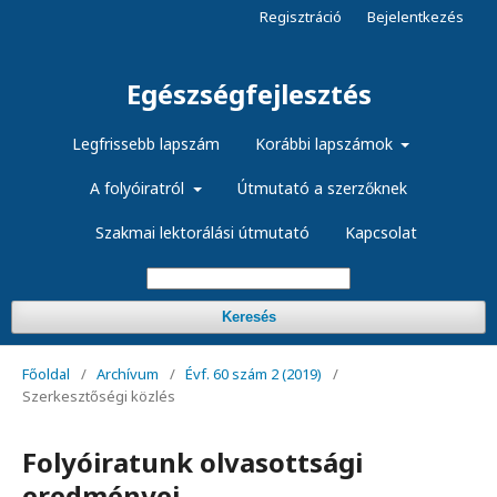
Regisztráció
Bejelentkezés
Egészségfejlesztés
Legfrissebb lapszám
Korábbi lapszámok
A folyóiratról
Útmutató a szerzőknek
Szakmai lektorálási útmutató
Kapcsolat
Keresés
Főoldal
/
Archívum
/
Évf. 60 szám 2 (2019)
/
Szerkesztőségi közlés
Folyóiratunk olvasottsági
eredményei