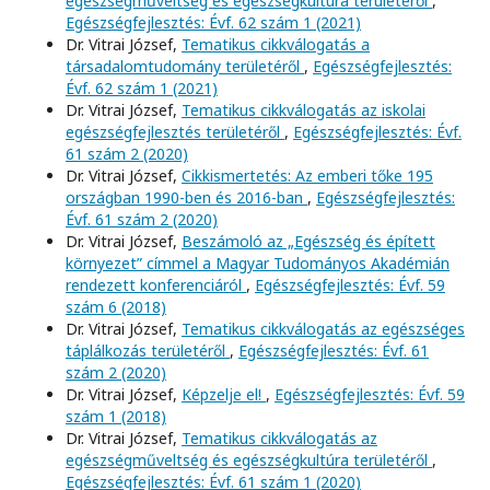
egészségműveltség és egészségkultúra területéről
,
Egészségfejlesztés: Évf. 62 szám 1 (2021)
Dr. Vitrai József,
Tematikus cikkválogatás a
társadalomtudomány területéről
,
Egészségfejlesztés:
Évf. 62 szám 1 (2021)
Dr. Vitrai József,
Tematikus cikkválogatás az iskolai
egészségfejlesztés területéről
,
Egészségfejlesztés: Évf.
61 szám 2 (2020)
Dr. Vitrai József,
Cikkismertetés: Az emberi tőke 195
országban 1990-ben és 2016-ban
,
Egészségfejlesztés:
Évf. 61 szám 2 (2020)
Dr. Vitrai József,
Beszámoló az „Egészség és épített
környezet” címmel a Magyar Tudományos Akadémián
rendezett konferenciáról
,
Egészségfejlesztés: Évf. 59
szám 6 (2018)
Dr. Vitrai József,
Tematikus cikkválogatás az egészséges
táplálkozás területéről
,
Egészségfejlesztés: Évf. 61
szám 2 (2020)
Dr. Vitrai József,
Képzelje el!
,
Egészségfejlesztés: Évf. 59
szám 1 (2018)
Dr. Vitrai József,
Tematikus cikkválogatás az
egészségműveltség és egészségkultúra területéről
,
Egészségfejlesztés: Évf. 61 szám 1 (2020)