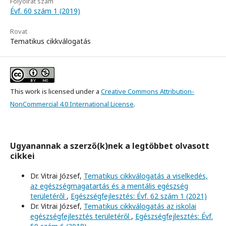
Folyóirat szám
Évf. 60 szám 1 (2019)
Rovat
Tematikus cikkválogatás
This work is licensed under a
Creative Commons Attribution-
NonCommercial 4.0 International License
.
Ugyanannak a szerző(k)nek a legtöbbet olvasott
cikkei
Dr. Vitrai József,
Tematikus cikkválogatás a viselkedés,
az egészségmagatartás és a mentális egészség
területéről
,
Egészségfejlesztés: Évf. 62 szám 1 (2021)
Dr. Vitrai József,
Tematikus cikkválogatás az iskolai
egészségfejlesztés területéről
,
Egészségfejlesztés: Évf.