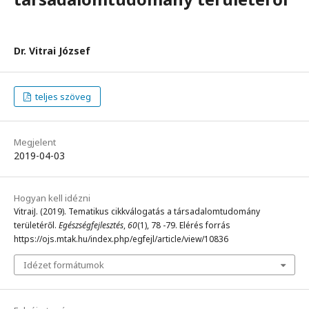
Dr. Vitrai József
teljes szöveg
Megjelent
2019-04-03
Hogyan kell idézni
VitraiJ. (2019). Tematikus cikkválogatás a társadalomtudomány
területéről.
Egészségfejlesztés
,
60
(1), 78 -79. Elérés forrás
https://ojs.mtak.hu/index.php/egfejl/article/view/10836
Idézet formátumok