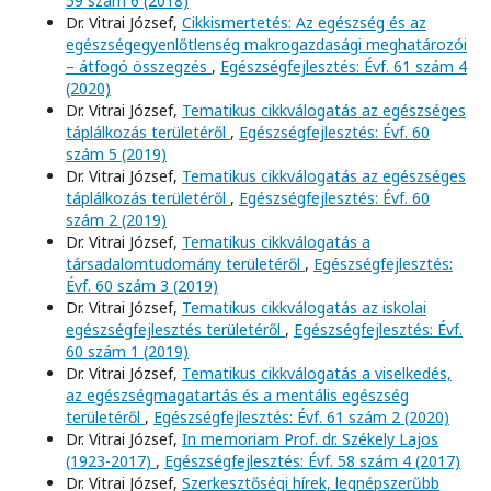
59 szám 6 (2018)
Dr. Vitrai József,
Cikkismertetés: Az egészség és az
egészségegyenlőtlenség makrogazdasági meghatározói
– átfogó összegzés
,
Egészségfejlesztés: Évf. 61 szám 4
(2020)
Dr. Vitrai József,
Tematikus cikkválogatás az egészséges
táplálkozás területéről
,
Egészségfejlesztés: Évf. 60
szám 5 (2019)
Dr. Vitrai József,
Tematikus cikkválogatás az egészséges
táplálkozás területéről
,
Egészségfejlesztés: Évf. 60
szám 2 (2019)
Dr. Vitrai József,
Tematikus cikkválogatás a
társadalomtudomány területéről
,
Egészségfejlesztés:
Évf. 60 szám 3 (2019)
Dr. Vitrai József,
Tematikus cikkválogatás az iskolai
egészségfejlesztés területéről
,
Egészségfejlesztés: Évf.
60 szám 1 (2019)
Dr. Vitrai József,
Tematikus cikkválogatás a viselkedés,
az egészségmagatartás és a mentális egészség
területéről
,
Egészségfejlesztés: Évf. 61 szám 2 (2020)
Dr. Vitrai József,
In memoriam Prof. dr. Székely Lajos
(1923-2017)
,
Egészségfejlesztés: Évf. 58 szám 4 (2017)
Dr. Vitrai József,
Szerkesztőségi hírek, legnépszerűbb