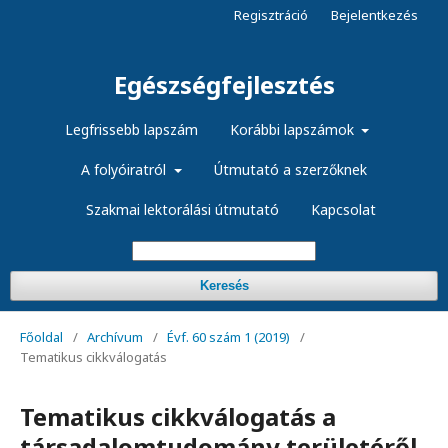
Regisztráció
Bejelentkezés
Egészségfejlesztés
Legfrissebb lapszám
Korábbi lapszámok
A folyóiratról
Útmutató a szerzőknek
Szakmai lektorálási útmutató
Kapcsolat
Keresés
Főoldal
/
Archívum
/
Évf. 60 szám 1 (2019)
/
Tematikus cikkválogatás
Tematikus cikkválogatás a
társadalomtudomány területéről