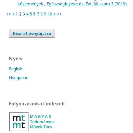
közlemények
,
Egészségfejlesztés: Évf. 60 szám 3 (2019)
<<
<
1
2
3
4
5
6
7
8
9
10
>
>>
Kézirat benyújtása
Nyelv
English
Hungarian
Folyóiratunkat indexeli