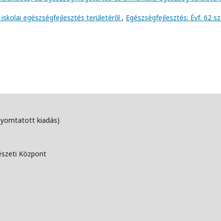
iskolai egészségfejlesztés területéről
,
Egészségfejlesztés: Évf. 62 
nyomtatott kiadás)
észeti Központ