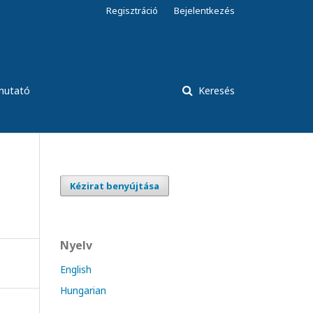
Regisztráció
Bejelentkezés
tmutató
Keresés
Kézirat benyújtása
Nyelv
English
Hungarian