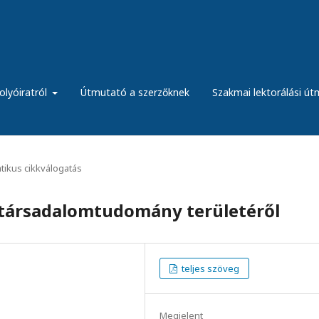
olyóiratról
Útmutató a szerzőknek
Szakmai lektorálási ú
ikus cikkválogatás
 társadalomtudomány területéről
teljes szöveg
Megjelent