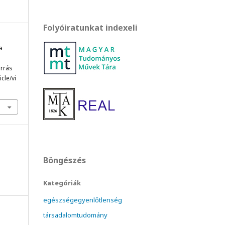
Folyóiratunkat indexeli
a
orrás
cle/vi
Böngészés
Kategóriák
egészségegyenlőtlenség
társadalomtudomány