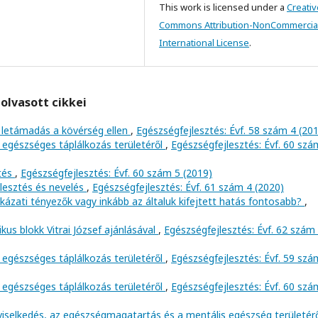
This work is licensed under a
Creativ
Commons Attribution-NonCommercial
International License
.
olvasott cikkei
 letámadás a kövérség ellen
,
Egészségfejlesztés: Évf. 58 szám 4 (20
 egészséges táplálkozás területéről
,
Egészségfejlesztés: Évf. 60 szá
ztés
,
Egészségfejlesztés: Évf. 60 szám 5 (2019)
lesztés és nevelés
,
Egészségfejlesztés: Évf. 61 szám 4 (2020)
kázati tényezők vagy inkább az általuk kifejtett hatás fontosabb?
,
us blokk Vitrai József ajánlásával
,
Egészségfejlesztés: Évf. 62 szám
 egészséges táplálkozás területéről
,
Egészségfejlesztés: Évf. 59 szá
 egészséges táplálkozás területéről
,
Egészségfejlesztés: Évf. 60 szá
viselkedés, az egészségmagatartás és a mentális egészség területér