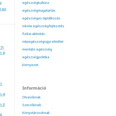
e
egészségkultúra
 4.0
egészségmagatartás
egészséges táplálkozás
iskolai egészségfejlesztés
fizikai aktivitás
népegészségügyi elmélet
17)
mentális egészség
m 4
egészségpolitika
környezet
 1
Információ
m 4
Olvasóknak
m 3
Szerzőknek
Könyvtárosoknak
ől
,