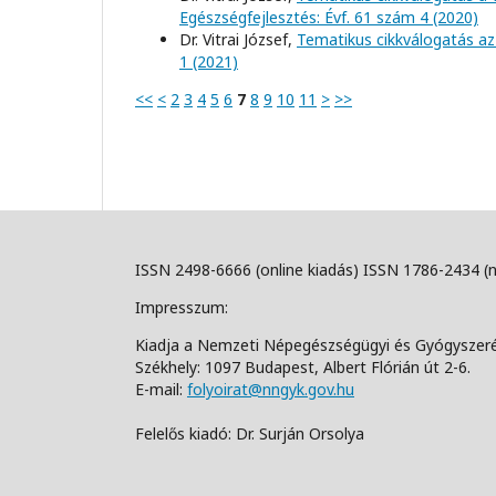
Egészségfejlesztés: Évf. 61 szám 4 (2020)
Dr. Vitrai József,
Tematikus cikkválogatás az 
1 (2021)
<<
<
2
3
4
5
6
7
8
9
10
11
>
>>
ISSN 2498-6666 (online kiadás) ISSN 1786-2434 (
Impresszum:
Kiadja a Nemzeti Népegészségügyi és Gyógyszer
Székhely: 1097 Budapest, Albert Flórián út 2-6.
E-mail:
folyoirat@nngyk.gov.hu
Felelős kiadó: Dr. Surján Orsolya