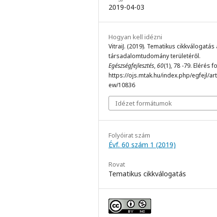
2019-04-03
Hogyan kell idézni
VitraiJ. (2019). Tematikus cikkválogatás 
társadalomtudomány területéről.
Egészségfejlesztés
,
60
(1), 78 -79. Elérés f
https://ojs.mtak.hu/index.php/egfejl/arti
ew/10836
Idézet formátumok
Folyóirat szám
Évf. 60 szám 1 (2019)
Rovat
Tematikus cikkválogatás