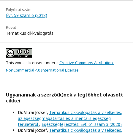
Folyóirat szám
Évf. 59 szám 6 (2018)
Rovat
Tematikus cikkválogatás
This work is licensed under a
Creative Commons Attribution-
NonCommercial 4.0 International License
.
Ugyanannak a szerző(k)nek a legtöbbet olvasott
cikkei
Dr. Vitrai József,
Tematikus cikkválogatás a viselkedés,
az egészségmagatartás és a mentális egészség
területéről
,
Egészségfejlesztés: Évf. 61 szám 3 (2020)
Dr. Vitrai József,
Tematikus cikkválogatás a viselkedés,