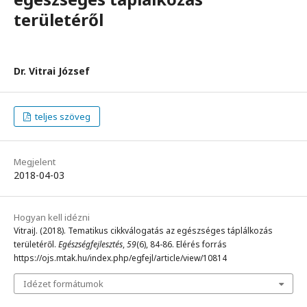
területéről
Dr. Vitrai József
teljes szöveg
Megjelent
2018-04-03
Hogyan kell idézni
VitraiJ. (2018). Tematikus cikkválogatás az egészséges táplálkozás
területéről.
Egészségfejlesztés
,
59
(6), 84-86. Elérés forrás
https://ojs.mtak.hu/index.php/egfejl/article/view/10814
Idézet formátumok