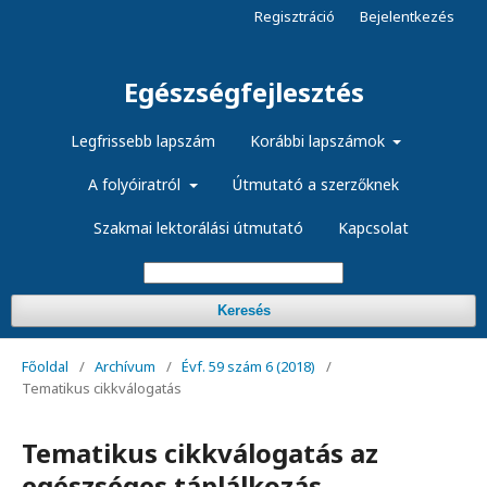
Regisztráció
Bejelentkezés
Egészségfejlesztés
Legfrissebb lapszám
Korábbi lapszámok
A folyóiratról
Útmutató a szerzőknek
Szakmai lektorálási útmutató
Kapcsolat
Keresés
Főoldal
/
Archívum
/
Évf. 59 szám 6 (2018)
/
Tematikus cikkválogatás
Tematikus cikkválogatás az
egészséges táplálkozás