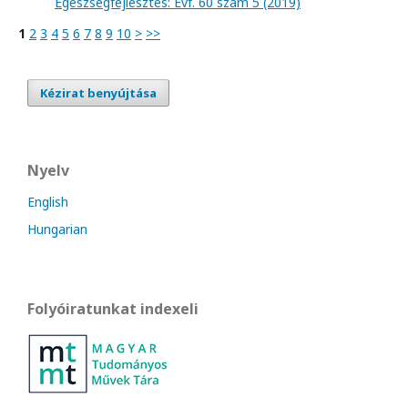
Egészségfejlesztés: Évf. 60 szám 5 (2019)
1
2
3
4
5
6
7
8
9
10
>
>>
Kézirat benyújtása
Nyelv
English
Hungarian
Folyóiratunkat indexeli