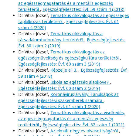
az egészségmagatartás és a mentális egészség
területéről
,
Egészségfejlesztés: Évf. 59 szám 4 (2018)
Dr. Vitrai József,
Tematikus cikkválogatás az egészséges
táplálkozás területéről
,
Egészségfejlesztés: Évf. 61
szám 4 (2020)
Dr. Vitrai József,
Tematikus cikkválogatás a
társadalomtudomány területéről
,
Egészségfejlesztés:
Évf. 60 szám 2 (2019)
Dr. Vitrai József,
Tematikus cikkválogatás az
egészségműveltség és egészségkultúra területéről
,
Egészségfejlesztés: Évf. 60 szám 3 (2019)
Dr. Vitrai József,
Képzelje el! 3.
,
Egészségfejlesztés: Évf.
59 szám 4 (2018)
Dr. Vitrai József,
Iskola az egészség alapköve?
,
Egészségfejlesztés: Évf. 60 szám 2 (2019)
Dr. Vitrai József,
Koronavírusjárvány: Tanulságok az
egészségfejlesztési szakemberek számára
,
Egészségfejlesztés: Évf. 61 szám 1 (2020)
Dr. Vitrai József,
Tematikus cikkválogatás a viselkedés,
az egészségmagatartás és a mentális egészség
területéről
,
Egészségfejlesztés: Évf. 62 szám 1 (2021)
Dr. Vitrai József,
Az elmúlt négy év olvasottságáról
,