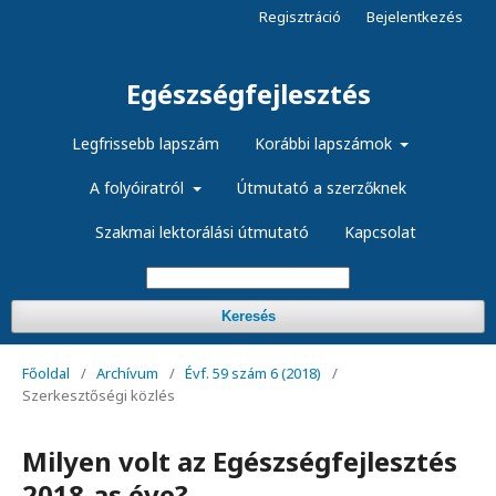
Regisztráció
Bejelentkezés
Egészségfejlesztés
Legfrissebb lapszám
Korábbi lapszámok
A folyóiratról
Útmutató a szerzőknek
Szakmai lektorálási útmutató
Kapcsolat
Keresés
Főoldal
/
Archívum
/
Évf. 59 szám 6 (2018)
/
Szerkesztőségi közlés
Milyen volt az Egészségfejlesztés
2018-as éve?