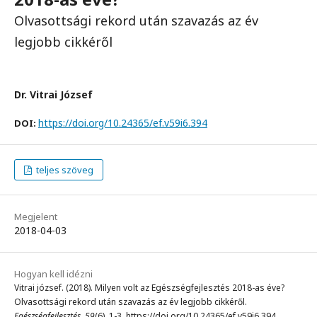
Olvasottsági rekord után szavazás az év
legjobb cikkéről
Dr. Vitrai József
https://doi.org/10.24365/ef.v59i6.394
DOI:
teljes szöveg
Megjelent
2018-04-03
Hogyan kell idézni
Vitrai józsef. (2018). Milyen volt az Egészségfejlesztés 2018-as éve?
Olvasottsági rekord után szavazás az év legjobb cikkéről.
Egészségfejlesztés
,
59
(6), 1-3. https://doi.org/10.24365/ef.v59i6.394