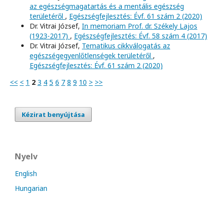
az egészségmagatartás és a mentális egészség
területéről
,
Egészségfejlesztés: Évf. 61 szám 2 (2020)
Dr. Vitrai József,
In memoriam Prof. dr. Székely Lajos
(1923-2017)
,
Egészségfejlesztés: Évf. 58 szám 4 (2017)
Dr. Vitrai József,
Tematikus cikkválogatás az
egészségegyenlőtlenségek területéről
,
Egészségfejlesztés: Évf. 61 szám 2 (2020)
<<
<
1
2
3
4
5
6
7
8
9
10
>
>>
Kézirat benyújtása
Nyelv
English
Hungarian