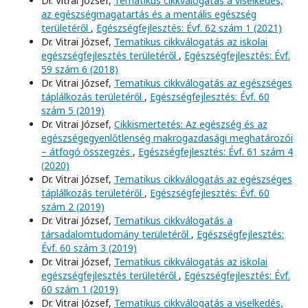
Dr. Vitrai József,
Tematikus cikkválogatás a viselkedés,
az egészségmagatartás és a mentális egészség
területéről
,
Egészségfejlesztés: Évf. 62 szám 1 (2021)
Dr. Vitrai József,
Tematikus cikkválogatás az iskolai
egészségfejlesztés területéről
,
Egészségfejlesztés: Évf.
59 szám 6 (2018)
Dr. Vitrai József,
Tematikus cikkválogatás az egészséges
táplálkozás területéről
,
Egészségfejlesztés: Évf. 60
szám 5 (2019)
Dr. Vitrai József,
Cikkismertetés: Az egészség és az
egészségegyenlőtlenség makrogazdasági meghatározói
– átfogó összegzés
,
Egészségfejlesztés: Évf. 61 szám 4
(2020)
Dr. Vitrai József,
Tematikus cikkválogatás az egészséges
táplálkozás területéről
,
Egészségfejlesztés: Évf. 60
szám 2 (2019)
Dr. Vitrai József,
Tematikus cikkválogatás a
társadalomtudomány területéről
,
Egészségfejlesztés:
Évf. 60 szám 3 (2019)
Dr. Vitrai József,
Tematikus cikkválogatás az iskolai
egészségfejlesztés területéről
,
Egészségfejlesztés: Évf.
60 szám 1 (2019)
Dr. Vitrai József,
Tematikus cikkválogatás a viselkedés,