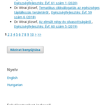
Egészségfejlesztés: Évf. 61 szám 1 (2020)
Dr. Vitrai József,
Tematikus cikkválogatás az egészséges
táplálkozás területéről
,
Egészségfejlesztés: Évf. 59
szám 6 (2018)
Dr. Vitrai József,
Az elmúlt négy év olvasottságáról
,
Egészségfejlesztés: Évf. 60 szám 5 (2019)
1
2
3
4
5
6
7
8
9
10
>
>>
Kézirat benyújtása
Nyelv
English
Hungarian