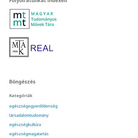
Folyóiratunkat indexeli
Böngészés
Kategóriák
egészségegyenlőtlenség
társadalomtudomány
egészségkultúra
egészségmagatartás