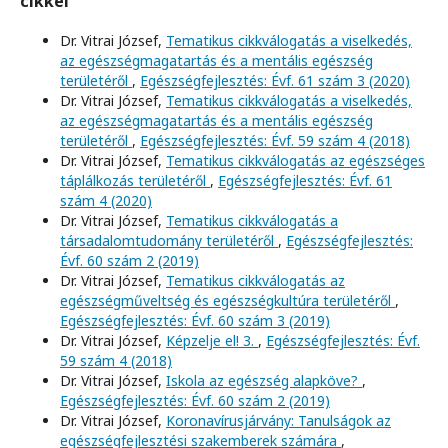
cikkei
Dr. Vitrai József,
Tematikus cikkválogatás a viselkedés,
az egészségmagatartás és a mentális egészség
területéről
,
Egészségfejlesztés: Évf. 61 szám 3 (2020)
Dr. Vitrai József,
Tematikus cikkválogatás a viselkedés,
az egészségmagatartás és a mentális egészség
területéről
,
Egészségfejlesztés: Évf. 59 szám 4 (2018)
Dr. Vitrai József,
Tematikus cikkválogatás az egészséges
táplálkozás területéről
,
Egészségfejlesztés: Évf. 61
szám 4 (2020)
Dr. Vitrai József,
Tematikus cikkválogatás a
társadalomtudomány területéről
,
Egészségfejlesztés:
Évf. 60 szám 2 (2019)
Dr. Vitrai József,
Tematikus cikkválogatás az
egészségműveltség és egészségkultúra területéről
,
Egészségfejlesztés: Évf. 60 szám 3 (2019)
Dr. Vitrai József,
Képzelje el! 3.
,
Egészségfejlesztés: Évf.
59 szám 4 (2018)
Dr. Vitrai József,
Iskola az egészség alapköve?
,
Egészségfejlesztés: Évf. 60 szám 2 (2019)
Dr. Vitrai József,
Koronavírusjárvány: Tanulságok az
egészségfejlesztési szakemberek számára
,