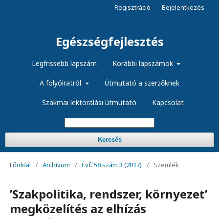
Regisztráció
Bejelentkezés
Egészségfejlesztés
Legfrissebb lapszám
Korábbi lapszámok
A folyóiratról
Útmutató a szerzőknek
Szakmai lektorálási útmutató
Kapcsolat
Keresés
Főoldal
/
Archívum
/
Évf. 58 szám 3 (2017)
/
Szemlék
’Szakpolitika, rendszer, környezet’
megközelítés az elhízás