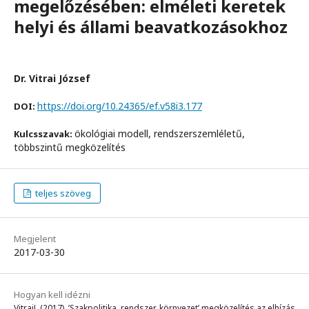
megelőzésében: elméleti keretek
helyi és állami beavatkozásokhoz
Dr. Vitrai József
https://doi.org/10.24365/ef.v58i3.177
DOI:
ökológiai modell, rendszerszemléletű,
Kulcsszavak:
többszintű megközelítés
teljes szöveg
Megjelent
2017-03-30
Hogyan kell idézni
VitraiJ. (2017). ’Szakpolitika, rendszer, környezet’ megközelítés az elhízás