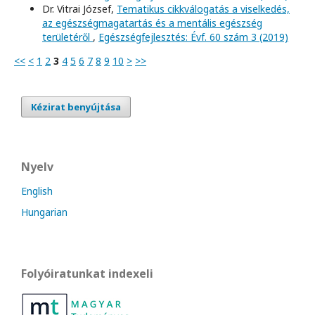
Dr. Vitrai József,
Tematikus cikkválogatás a viselkedés,
az egészségmagatartás és a mentális egészség
területéről
,
Egészségfejlesztés: Évf. 60 szám 3 (2019)
<<
<
1
2
3
4
5
6
7
8
9
10
>
>>
Kézirat benyújtása
Nyelv
English
Hungarian
Folyóiratunkat indexeli