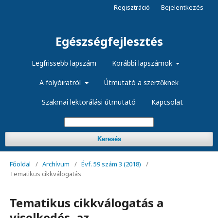
Regisztráció
Bejelentkezés
Egészségfejlesztés
Legfrissebb lapszám
Korábbi lapszámok
A folyóiratról
Útmutató a szerzőknek
Szakmai lektorálási útmutató
Kapcsolat
Keresés
Főoldal
/
Archívum
/
Évf. 59 szám 3 (2018)
/
Tematikus cikkválogatás
Tematikus cikkválogatás a
viselkedés, az