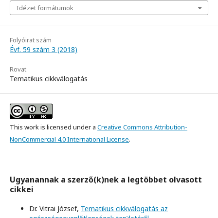
Idézet formátumok
Folyóirat szám
Évf. 59 szám 3 (2018)
Rovat
Tematikus cikkválogatás
This work is licensed under a
Creative Commons Attribution-
NonCommercial 4.0 International License
.
Ugyanannak a szerző(k)nek a legtöbbet olvasott
cikkei
Dr. Vitrai József,
Tematikus cikkválogatás az