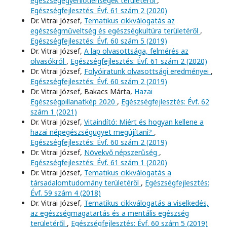
egészségegyenlőtlenségek területéről
,
Egészségfejlesztés: Évf. 61 szám 2 (2020)
Dr. Vitrai József,
Tematikus cikkválogatás az
egészségműveltség és egészségkultúra területéről
,
Egészségfejlesztés: Évf. 60 szám 5 (2019)
Dr. Vitrai József,
A lap olvasottsága, felmérés az
olvasókról
,
Egészségfejlesztés: Évf. 61 szám 2 (2020)
Dr. Vitrai József,
Folyóiratunk olvasottsági eredményei
,
Egészségfejlesztés: Évf. 60 szám 2 (2019)
Dr. Vitrai József, Bakacs Márta,
Hazai
Egészségpillanatkép 2020
,
Egészségfejlesztés: Évf. 62
szám 1 (2021)
Dr. Vitrai József,
Vitaindító: Miért és hogyan kellene a
hazai népegészségügyet megújítani?
,
Egészségfejlesztés: Évf. 60 szám 2 (2019)
Dr. Vitrai József,
Növekvő népszerűség
,
Egészségfejlesztés: Évf. 61 szám 1 (2020)
Dr. Vitrai József,
Tematikus cikkválogatás a
társadalomtudomány területéről
,
Egészségfejlesztés:
Évf. 59 szám 4 (2018)
Dr. Vitrai József,
Tematikus cikkválogatás a viselkedés,
az egészségmagatartás és a mentális egészség
területéről
,
Egészségfejlesztés: Évf. 60 szám 5 (2019)