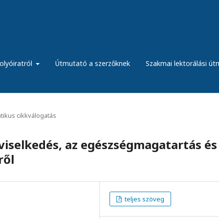
olyóiratról
Útmutató a szerzőknek
Szakmai lektorálási ú
ikus cikkválogatás
viselkedés, az egészségmagatartás és
ről
teljes szöveg