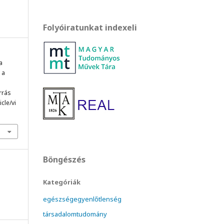
Folyóiratunkat indexeli
a
 a
orrás
cle/vi
Böngészés
Kategóriák
egészségegyenlőtlenség
társadalomtudomány