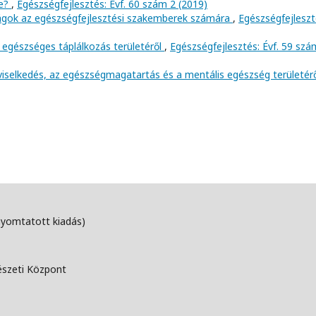
ve?
,
Egészségfejlesztés: Évf. 60 szám 2 (2019)
ságok az egészségfejlesztési szakemberek számára
,
Egészségfejleszt
 egészséges táplálkozás területéről
,
Egészségfejlesztés: Évf. 59 szá
viselkedés, az egészségmagatartás és a mentális egészség területér
nyomtatott kiadás)
észeti Központ