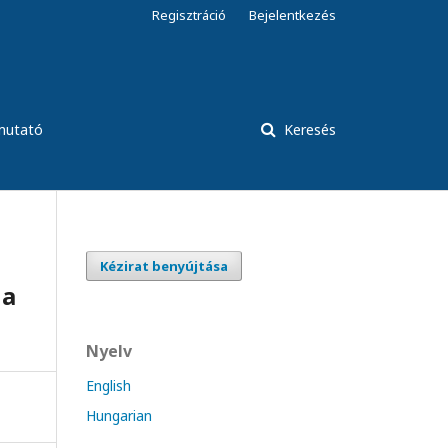
Regisztráció
Bejelentkezés
tmutató
Keresés
Kézirat benyújtása
 a
Nyelv
English
Hungarian