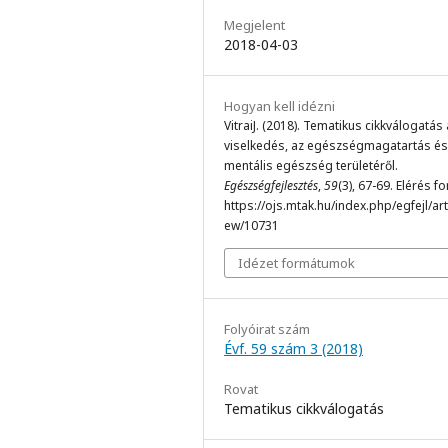
Megjelent
2018-04-03
Hogyan kell idézni
VitraiJ. (2018). Tematikus cikkválogatás 
viselkedés, az egészségmagatartás és
mentális egészség területéről.
Egészségfejlesztés
,
59
(3), 67-69. Elérés f
https://ojs.mtak.hu/index.php/egfejl/arti
ew/10731
Idézet formátumok
Folyóirat szám
Évf. 59 szám 3 (2018)
Rovat
Tematikus cikkválogatás