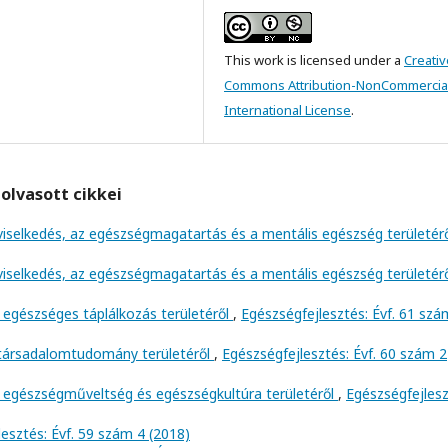
This work is licensed under a
Creativ
Commons Attribution-NonCommercial
International License
.
olvasott cikkei
viselkedés, az egészségmagatartás és a mentális egészség területér
viselkedés, az egészségmagatartás és a mentális egészség területér
 egészséges táplálkozás területéről
,
Egészségfejlesztés: Évf. 61 szá
 társadalomtudomány területéről
,
Egészségfejlesztés: Évf. 60 szám 2
 egészségműveltség és egészségkultúra területéről
,
Egészségfejlesz
esztés: Évf. 59 szám 4 (2018)