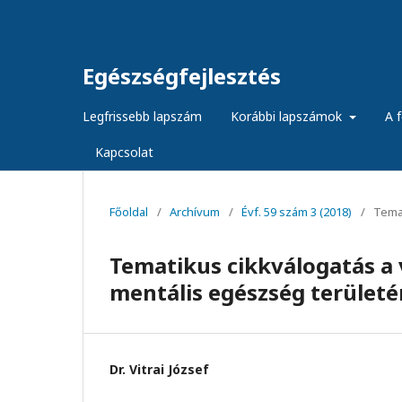
Egészségfejlesztés
Legfrissebb lapszám
Korábbi lapszámok
A f
Kapcsolat
Főoldal
/
Archívum
/
Évf. 59 szám 3 (2018)
/
Temat
Tematikus cikkválogatás a 
mentális egészség területé
Dr. Vitrai József