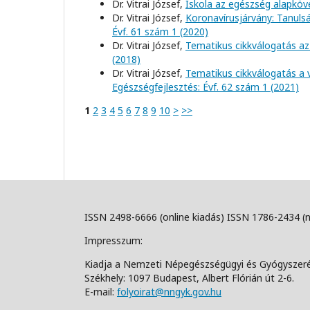
Dr. Vitrai József,
Iskola az egészség alapkö
Dr. Vitrai József,
Koronavírusjárvány: Tanul
Évf. 61 szám 1 (2020)
Dr. Vitrai József,
Tematikus cikkválogatás az
(2018)
Dr. Vitrai József,
Tematikus cikkválogatás a 
Egészségfejlesztés: Évf. 62 szám 1 (2021)
1
2
3
4
5
6
7
8
9
10
>
>>
ISSN 2498-6666 (online kiadás) ISSN 1786-2434 (
Impresszum:
Kiadja a Nemzeti Népegészségügyi és Gyógyszer
Székhely: 1097 Budapest, Albert Flórián út 2-6.
E-mail:
folyoirat@nngyk.gov.hu