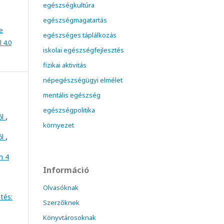
egészségkultúra
egészségmagatartás
e
egészséges táplálkozás
 4.0
iskolai egészségfejlesztés
fizikai aktivitás
népegészségügyi elmélet
mentális egészség
egészségpolitika
ől
,
környezet
ől
,
m 4
Információ
Olvasóknak
tés:
Szerzőknek
Könyvtárosoknak