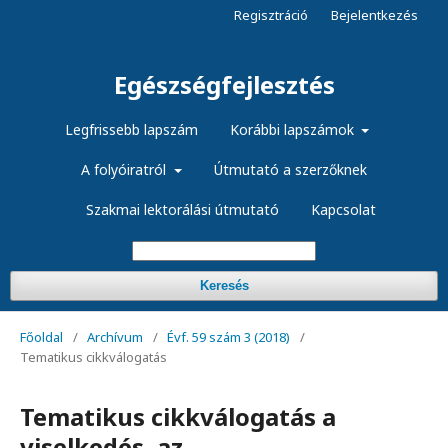
Regisztráció
Bejelentkezés
Egészségfejlesztés
Legfrissebb lapszám
Korábbi lapszámok
A folyóiratról
Útmutató a szerzőknek
Szakmai lektorálási útmutató
Kapcsolat
Keresés
Főoldal
/
Archívum
/
Évf. 59 szám 3 (2018)
/
Tematikus cikkválogatás
Tematikus cikkválogatás a
viselkedés, az