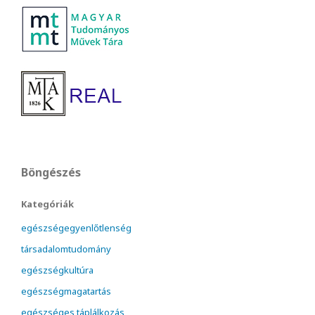
Böngészés
Kategóriák
egészségegyenlőtlenség
társadalomtudomány
egészségkultúra
egészségmagatartás
egészséges táplálkozás