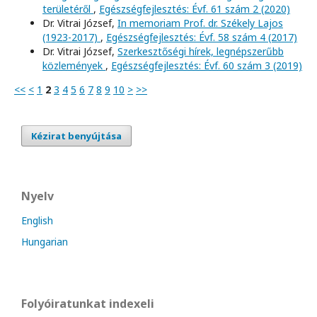
területéről
,
Egészségfejlesztés: Évf. 61 szám 2 (2020)
Dr. Vitrai József,
In memoriam Prof. dr. Székely Lajos
(1923-2017)
,
Egészségfejlesztés: Évf. 58 szám 4 (2017)
Dr. Vitrai József,
Szerkesztőségi hírek, legnépszerűbb
közlemények
,
Egészségfejlesztés: Évf. 60 szám 3 (2019)
<<
<
1
2
3
4
5
6
7
8
9
10
>
>>
Kézirat benyújtása
Nyelv
English
Hungarian
Folyóiratunkat indexeli