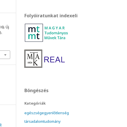
Folyóiratunkat indexeli
16). Új
ó.
Böngészés
Kategóriák
egészségegyenlőtlenség
társadalomtudomány
e