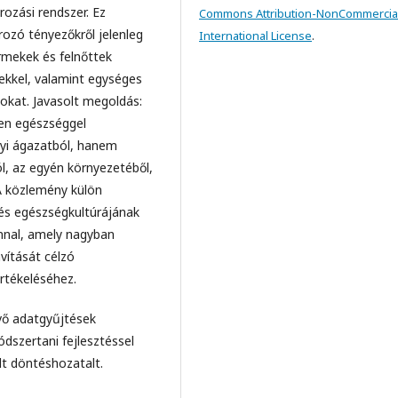
ozási rendszer. Ez
Commons Attribution-NonCommercial
ozó tényezőkről jelenleg
International License
.
rmekek és felnőttek
kkel, valamint egységes
okat. Javasolt megoldás:
ben egészséggel
yi ágazatból, hanem
ól, az egyén környezetéből,
 A közlemény külön
és egészségkultúrájának
nnal, amely nagyban
vítását célzó
rtékeléséhez.
vő adatgyűjtések
dszertani fejlesztéssel
lt döntéshozatalt.