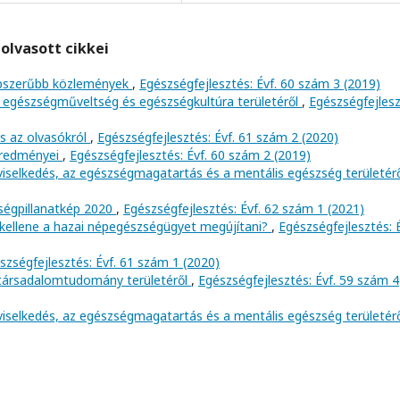
olvasott cikkei
népszerűbb közlemények
,
Egészségfejlesztés: Évf. 60 szám 3 (2019)
 egészségműveltség és egészségkultúra területéről
,
Egészségfejlesz
és az olvasókról
,
Egészségfejlesztés: Évf. 61 szám 2 (2020)
 eredményei
,
Egészségfejlesztés: Évf. 60 szám 2 (2019)
viselkedés, az egészségmagatartás és a mentális egészség területér
ségpillanatkép 2020
,
Egészségfejlesztés: Évf. 62 szám 1 (2021)
n kellene a hazai népegészségügyet megújítani?
,
Egészségfejlesztés: É
szségfejlesztés: Évf. 61 szám 1 (2020)
 társadalomtudomány területéről
,
Egészségfejlesztés: Évf. 59 szám 4
viselkedés, az egészségmagatartás és a mentális egészség területér