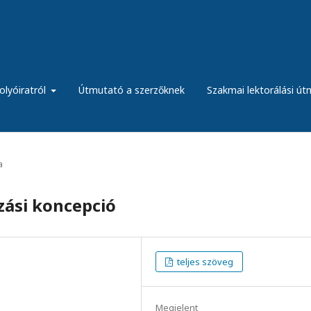
olyóiratról
Útmutató a szerzőknek
Szakmai lektorálási ú
a
zási koncepció
teljes szöveg
Megjelent