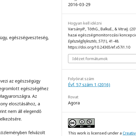
2016-03-29
Hogyan kell idézni
VarsányiP., TóthG., BalkuE., & VitraiJ. (20
hazai egészségmonitorozási koncepci
ügy, egészségveszteség,
Egészségfejlesztés
,
57
(1), 41-48.
https://doi.org/10.24365/ef.v57i1.10
Idézet formátumok
Folyóirat szám
 övezi az egészségügy
Évf. 57 szám 1 (2016)
 megromlott egészségéhez
Magyarországra. Az
Rovat
Agora
kony elosztásához, a
rint nem áll elegendő
elkezésére.
 közleményben felvázolt
This work is licensed under a
Creativ