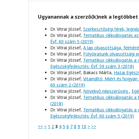
Ugyanannak a szerző(k)nek a legtöbbet 
Dr. Vitrai József,
Szerkesztőségi hírek, leg
Dr. Vitrai József,
Tematikus cikkválogatás az
Évf. 60 szám 5 (2019)
Dr. Vitrai József,
A lap olvasottsága, felmér
Dr. Vitrai József,
Folyóiratunk olvasottsági
Dr. Vitrai József,
Tematikus cikkválogatás a 
Egészségfejlesztés: Évf. 59 szám 3 (2018)
Dr. Vitrai József, Bakacs Márta,
Hazai Egész
Dr. Vitrai József,
Vitaindító: Miért és hogya
60 szám 2 (2019)
Dr. Vitrai József,
Növekvő népszerűség
,
Egé
Dr. Vitrai József,
Tematikus cikkválogatás a
(2018)
Dr. Vitrai József,
Tematikus cikkválogatás a 
Egészségfejlesztés: Évf. 60 szám 5 (2019)
<<
<
1
2
3
4
5
6
7
8
9
10
>
>>