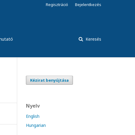
Regisztráció
Bejelentkezés
tmutató
Keresés
Kézirat benyújtása
Nyelv
English
Hungarian