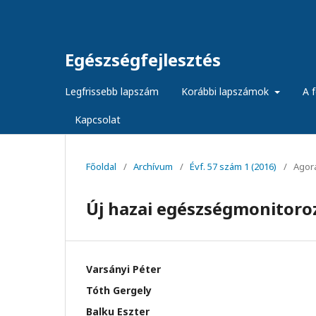
Egészségfejlesztés
Legfrissebb lapszám
Korábbi lapszámok
A f
Kapcsolat
Főoldal
/
Archívum
/
Évf. 57 szám 1 (2016)
/
Agor
Új hazai egészségmonitoro
Varsányi Péter
Tóth Gergely
Balku Eszter