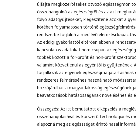
újfajta megközelítéseket ötvöző egészségmonitor
összehangolná az egészségről és az azt meghatár
folyó adatgyűjtéseket, kiegészítené azokat a gye
körében folyamatosan történő egészségfelmérése
rendszerbe foglalná a meglévő elemzési kapacitás
Az eddigi gyakorlattól eltérően ebben a rendszer
kapcsolatos adatokat nem csupán az egészségüg
többek között a for-profit és non-profit szektorb
valamint közvetlenül az egyéntől is gyűjtenének.
foglalkozik az egyének egészségmagatartásának 
rendszeres felméréséhez használható módszerta
hozzájárulhat a magyar lakosság egészségének ja
beavatkozások hatásosságának növeléséhez és é
Összegzés: Az itt bemutatott elképzelés a meglé
összehangolásával és korszerű technológiai és mó
alapozná meg az egészséget érintő hazai informá