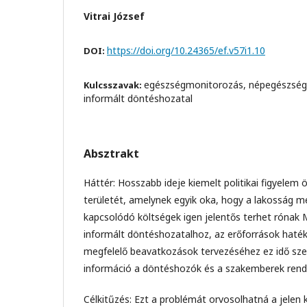
Vitrai József
https://doi.org/10.24365/ef.v57i1.10
DOI:
egészségmonitorozás, népegészség
Kulcsszavak:
informált döntéshozatal
Absztrakt
Háttér: Hosszabb ideje kiemelt politikai figyelem
területét, amelynek egyik oka, hogy a lakosság
kapcsolódó költségek igen jelentős terhet rónak 
informált döntéshozatalhoz, az erőforrások haté
megfelelő beavatkozások tervezéséhez ez idő sze
információ a döntéshozók és a szakemberek rend
Célkitűzés: Ezt a problémát orvosolhatná a jelen