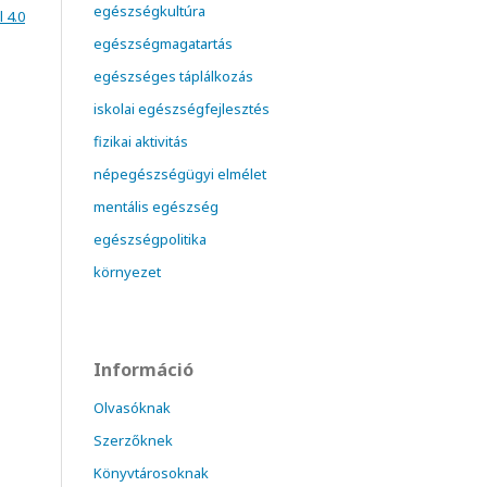
egészségkultúra
 4.0
egészségmagatartás
egészséges táplálkozás
iskolai egészségfejlesztés
fizikai aktivitás
népegészségügyi elmélet
mentális egészség
egészségpolitika
környezet
Információ
Olvasóknak
Szerzőknek
Könyvtárosoknak