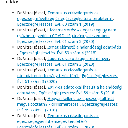
cikkei
Dr. Vitrai József,
Tematikus cikkválogatás az
egészségműveltség és egészségkultúra területéről
,
Egészségfejlesztés: Évf. 60 szám 1 (2019)
Dr. Vitrai József,
Cikkismertetés: Az egészségügy nem
győzhet egyedül a COVID-19 járvánnyal szemben
,
Egészségfejlesztés: Évf. 61 szám 3 (2020)
Dr. Vitrai József,
Ismét elérhető a halandósági adatbázis
,
Egészségfejlesztés: Évf. 59 szám 4 (2018)
Dr. Vitrai József,
Lapunk olvasottsági eredményei
,
Egészségfejlesztés: Évf. 61 szám 3 (2020)
Dr. Vitrai József,
Tematikus cikkválogatás a
társadalomtudomány területéről
,
Egészségfejlesztés:
Évf. 61 szám 3 (2020)
Dr. Vitrai József,
2017-es adatokkal frissült a halandósági
adatbázis
,
Egészségfejlesztés: Évf. 59 szám 5 (2018)
Dr. Vitrai József,
Hogyan kellene az egészségkultúrát
megváltoztatni? - cikkismertetés
,
Egészségfejlesztés:
Évf. 59 szám 1 (2018)
Dr. Vitrai József,
Tematikus cikkválogatás az
egészségegyenlőtlenségek területéről
,
Egészségfejlesztés: Évf. 61 szám 3 (2020)