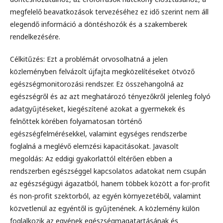
megfelelő beavatkozások tervezéséhez ez idő szerint nem áll
elegendő információ a döntéshozók és a szakemberek
rendelkezésére.
Célkitűzés: Ezt a problémát orvosolhatná a jelen
közleményben felvázolt újfajta megközelítéseket ötvöző
egészségmonitorozási rendszer. Ez összehangolná az
egészségről és az azt meghatározó tényezőkről jelenleg folyó
adatgyűjtéseket, kiegészítené azokat a gyermekek és
felnőttek körében folyamatosan történő
egészségfelmérésekkel, valamint egységes rendszerbe
foglalná a meglévő elemzési kapacitásokat. Javasolt
megoldás: Az eddigi gyakorlattól eltérően ebben a
rendszerben egészséggel kapcsolatos adatokat nem csupán
az egészségügyi ágazatból, hanem többek között a for-profit
és non-profit szektorból, az egyén környezetéből, valamint
közvetlenül az egyéntől is gyűjtenének. A közlemény külön
foglalkozik az egyének egészségmagatartásának és