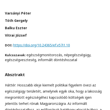
Varsányi Péter
Tóth Gergely
Balku Eszter
Vitrai József
https://doi.org/10.24365/ef.v57i1.10
DOI:
egészségmonitorozás, népegészségügy,
Kulcsszavak:
egészségveszteség, informált döntéshozatal
Absztrakt
Háttér: Hosszabb ideje kiemelt politikai figyelem övezi az
egészségügy területét, amelynek egyik oka, hogy a lakosság
megromlott egészségéhez kapcsolódó költségek igen
jelentős terhet rónak Magyarországra. Az informált
döntéshozatalhoz, az erőforrások hatékony elosztásához, a