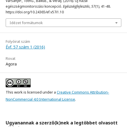
VarsányiP., TóthG., BalkuE., & VitraiJ. (2016). Új hazai
egészségmonitorozási koncepció.
Egészségfejlesztés
,
57
(1), 41-48.
https://doi.org/10.24365/ef.v57i1.10
Idézet formátumok
Folyóirat szám
Évf. 57 szám 1 (2016)
Rovat
Agora
This work is licensed under a
Creative Commons Attribution-
NonCommercial 4.0 International License
.
Ugyanannak a szerző(k)nek a legtöbbet olvasott