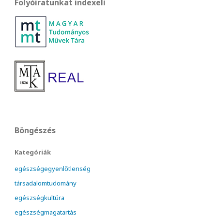
Folyóiratunkat indexeli
Böngészés
Kategóriák
egészségegyenlőtlenség
társadalomtudomány
egészségkultúra
egészségmagatartás