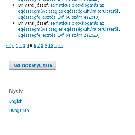
Dr. Vitrai József,
Tematikus cikkválogatás az
egészségműveltség és egészségkultúra területéről
,
Egészségfejlesztés: Évf. 60 szám 4 (2019)
Dr. Vitrai József,
Tematikus cikkválogatás az
egészségműveltség és egészségkultúra területéről
,
Egészségfejlesztés: Évf. 61 szám 2 (2020)
<<
<
1
2
3
4
5
6
7
8
9
10
>
>>
Kézirat benyújtása
Nyelv
English
Hungarian