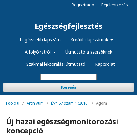
Regisztráció
Bejelentkezés
Egészségfejlesztés
Legfrissebb lapszám
Korábbi lapszámok
A folyóiratról
Útmutató a szerzőknek
Szakmai lektorálási útmutató
Kapcsolat
Keresés
Főoldal
/
Archívum
/
Évf. 57 szám 1 (2016)
/
Agora
Új hazai egészségmonitorozási
koncepció