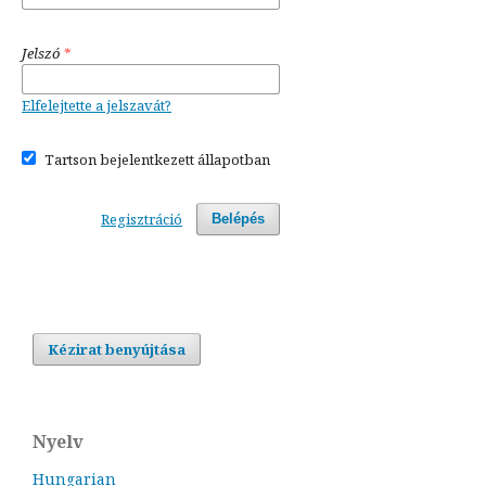
Jelszó
*
Elfelejtette a jelszavát?
Tartson bejelentkezett állapotban
Regisztráció
Belépés
Kézirat benyújtása
Nyelv
Hungarian