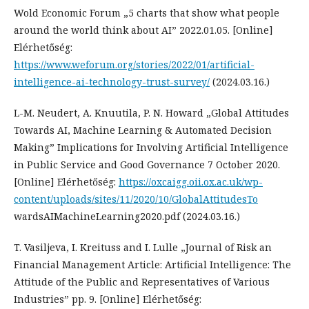
Wold Economic Forum „5 charts that show what people
around the world think about AI” 2022.01.05. [Online]
Elérhetőség:
https://www.weforum.org/stories/2022/01/artificial-
intelligence-ai-technology-trust-survey/
(2024.03.16.)
L-M. Neudert, A. Knuutila, P. N. Howard „Global Attitudes
Towards AI, Machine Learning & Automated Decision
Making” Implications for Involving Artificial Intelligence
in Public Service and Good Governance 7 October 2020.
[Online] Elérhetőség:
https://oxcaigg.oii.ox.ac.uk/wp-
content/uploads/sites/11/2020/10/GlobalAttitudesTo
wardsAIMachineLearning2020.pdf (2024.03.16.)
T. Vasiljeva, I. Kreituss and I. Lulle „Journal of Risk an
Financial Management Article: Artificial Intelligence: The
Attitude of the Public and Representatives of Various
Industries” pp. 9. [Online] Elérhetőség: