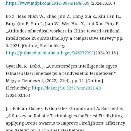
https://www.mdpi.com/1911-8074/14/8/339
(2024.03.16.)
Bo Z., Mao-Nian W., Shao-Jun Z., Hong-xia Z., Xiu-Lan H.,
Fang-Qin F., Yun J., Jian W., Wei-Hua Y., and Xue-Ping P.
„Attitudes of medical workers in China toward artificial
intelligence in ophthalmology: a comparative survey” pp.
5. 2021. [Online] Elérhetőség:
https://pubmed.ncbi.nlm.nih.gov/34627239/
(2024.03.16.)
Gyaraki, R., Dobó, J. „A mesterséges intelligencia egyes
felhasználási lehetőségei a rendvédelmi területeken”
Magyar Rendészet, (2022). 21(4), pp. 71. [Online]
Elérhetőség:
https://doi.org/10.32577/mr.2021.4.3
(2024.03.16.)
J. J. Roldán-Gómez, E. González-Gironda and A. Barrientos
„A Survey on Robotic Technologies for Forest Firefighting:
applying Drone Swarms to Improve Firefighters’ Efficiency
and Safety” pp. 4. [Online] Elérhetőség: