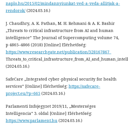
naplo.hu/2015/02/mindannyiunkat-ved-a-veda-allitjak-a-
rendorok/
(2024.03.16.)
J. Chaudhry, A. K. Pathan, M. H. Rehmani & A. K. Bashir
„Threats to critical infrastructure from AI and human
intelligence” The Journal of Supercomputing volume 74,
p 4865–4866 (2018) [Online] Elérhetőség:
https://www.researchgate.net/publication/328167867_
Threats_to_critical_infrastructure_from_AI_and_human_intel
(2024.03.16.)
SafeCare „Integrated cyber-physical security for health
services” [Online] Elérhetőség:
https://safecare-
project.eu/?p=665
(2024.03.16.)
Parlamenti Infojegyzet 2019/11, „Mesterséges
Intelligencia” 3. oldal [Online] Elérhetőség:
https://www.parlament.hu
(2024.03.16.)