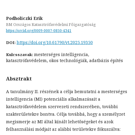
Podholiczki Erik
BM Országos Katasztrófavédelmi Főigazgatóság
https://orcid.org/0009-0007-0850-4341
https://doi.org/10.61790/vt.2025.19350
DOI:
mesterséges intelligencia,
Kulcsszavak:
katasztrófavédelem, okos technológiák, adatbázis építés
Absztrakt
A tanulmány II. részének a célja bemutatni a mesterséges
intelligencia (MI) potenciális alkalmazásait a
katasztrófavédelem szervezeti rendszerében, további
szakterületekre bontva. Célja továbbá, hogy a személyzet
megismerje az MI által kínált lehetőségeket és azok
felhasználási módjait az alábbi területekre fókuszálva: