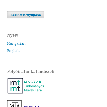
Kézirat benyújtása
Nyelv
Hungarian
English
Folyóiratunkat indexeli