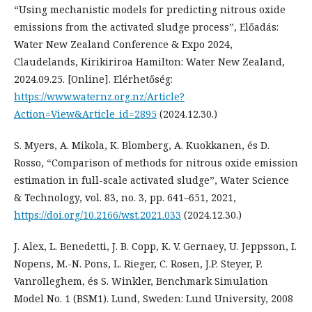
“Using mechanistic models for predicting nitrous oxide
emissions from the activated sludge process”, Előadás:
Water New Zealand Conference & Expo 2024,
Claudelands, Kirikiriroa Hamilton: Water New Zealand,
2024.09.25. [Online]. Elérhetőség:
https://www.waternz.org.nz/Article?
Action=View&Article_id=2895
(2024.12.30.)
S. Myers, A. Mikola, K. Blomberg, A. Kuokkanen, és D.
Rosso, “Comparison of methods for nitrous oxide emission
estimation in full-scale activated sludge”, Water Science
& Technology, vol. 83, no. 3, pp. 641–651, 2021,
https://doi.org/10.2166/wst.2021.033
(2024.12.30.)
J. Alex, L. Benedetti, J. B. Copp, K. V. Gernaey, U. Jeppsson, I.
Nopens, M.-N. Pons, L. Rieger, C. Rosen, J.P. Steyer, P.
Vanrolleghem, és S. Winkler, Benchmark Simulation
Model No. 1 (BSM1). Lund, Sweden: Lund University, 2008