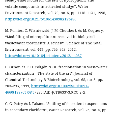
steady-state model for the fate of hydrophobic and
volatile compounds in activated sludge”, Water
Environment Research, vol. 70, no. 6, pp. 1118–1131, 1998,
https://doi.org/10.2175/106143098X123480
M. Pomiès, C. Wisniewski, J. M. Choubert, és M. Coquery,
“Modelling of micropollutant removal in biological
wastewater treatments: A review”, Science of The Total
Environment, vol. 443, pp. 733–748, 2012,
https://doi.org/10.1016/j.scitotenv.2012.11.037
D. Orhon és E. U. Çokgör, “COD fractionation in wastewater
characterization—The state of the art”, Journal of
Chemical Technology & Biotechnology, vol. 68, no. 3, pp.
283–293, 1999,
https://doi.org/10.1002/(SICI)1097-
4660(199703)68:3
<283::AID-JCTB633>3.0.CO;2-X
G. G. Patry és I. Takács, “Settling of flocculent suspensions
in secondary clarifiers”, Water Research, vol. 26, no. 4, pp.