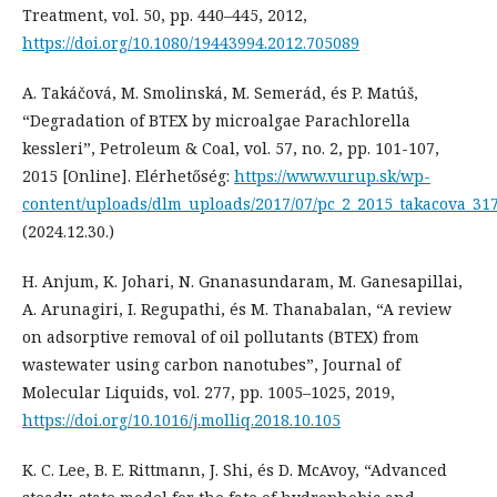
Treatment, vol. 50, pp. 440–445, 2012,
https://doi.org/10.1080/19443994.2012.705089
A. Takáčová, M. Smolinská, M. Semerád, és P. Matúš,
“Degradation of BTEX by microalgae Parachlorella
kessleri”, Petroleum & Coal, vol. 57, no. 2, pp. 101-107,
2015 [Online]. Elérhetőség:
https://www.vurup.sk/wp-
content/uploads/dlm_uploads/2017/07/pc_2_2015_takacova_317
(2024.12.30.)
H. Anjum, K. Johari, N. Gnanasundaram, M. Ganesapillai,
A. Arunagiri, I. Regupathi, és M. Thanabalan, “A review
on adsorptive removal of oil pollutants (BTEX) from
wastewater using carbon nanotubes”, Journal of
Molecular Liquids, vol. 277, pp. 1005–1025, 2019,
https://doi.org/10.1016/j.molliq.2018.10.105
K. C. Lee, B. E. Rittmann, J. Shi, és D. McAvoy, “Advanced