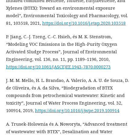
inhaled combined Benzene, Toluene, Ethylbenzene, and
Xylenes (BTEX): Toward an environmental exposure
model”, Environmental Toxicology and Pharmacology, vol.
81, 103518, 2021,
https://doi.org/10.1016/j.etap.2020.103518
P. Jiang, C.-J. Tzeng, C.-C. Hsieh, és M. K. Stenstrom,
“Modeling VOC Emissions in the High-Purity Oxygen
Activated Sludge Process”, Journal of Environmental
Engineering, vol. 136, no. 11, pp. 1189–1196, 2010,
https://doi.org/10.1061/(ASCE)EE.1943-7870.0000273
J. M. M. Mello, H. L. Brandao, A. Valerio, A. A. U. de Souza, D.
de Oliveira, és A. da Silva, “Biodegradation of BTEX
compounds from petrochemical wastewater: Kinetic and
toxicity”, Journal of Water Process Engineering, vol. 32,
100914, 2019,
https://doi.org/10.1016/j.jwpe.2019.100914
A. Trusek-Holownia és A. Noworyta, “Advanced treatment
of wastewater with BTEX”, Desalination and Water