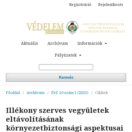
Regisztráció
Bejelentkezés
Aktuális
Archívum
Információk
Pályázatok
Keresés
Főoldal
/
Archívum
/
Évf. 10 szám 1 (2025)
/
Cikkek
Illékony szerves vegyületek
eltávolításának
környezetbiztonsági aspektusai