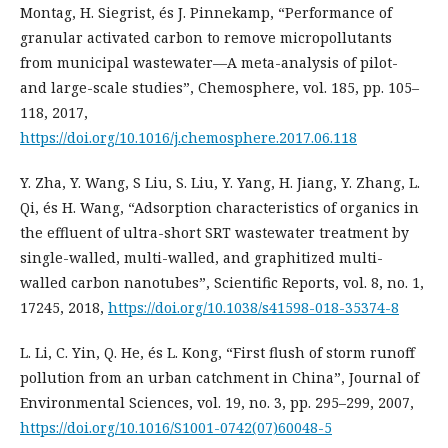
Montag, H. Siegrist, és J. Pinnekamp, “Performance of
granular activated carbon to remove micropollutants
from municipal wastewater—A meta-analysis of pilot-
and large-scale studies”, Chemosphere, vol. 185, pp. 105–
118, 2017,
https://doi.org/10.1016/j.chemosphere.2017.06.118
Y. Zha, Y. Wang, S Liu, S. Liu, Y. Yang, H. Jiang, Y. Zhang, L.
Qi, és H. Wang, “Adsorption characteristics of organics in
the effluent of ultra-short SRT wastewater treatment by
single-walled, multi-walled, and graphitized multi-
walled carbon nanotubes”, Scientific Reports, vol. 8, no. 1,
17245, 2018,
https://doi.org/10.1038/s41598-018-35374-8
L. Li, C. Yin, Q. He, és L. Kong, “First flush of storm runoff
pollution from an urban catchment in China”, Journal of
Environmental Sciences, vol. 19, no. 3, pp. 295–299, 2007,
https://doi.org/10.1016/S1001-0742(07)60048-5