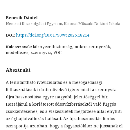
Bencsik Dániel
Nemzeti Közszolgálati Egyetem, Katonai Műszaki Doktori Iskola
https://doi.org/10.61790/vt.2025.18214
DOI:
környezetbiztonság, mikroszennyezők,
Kulcsszavak:
modellezés, szennyvíz, VOC
Absztrakt
A fenntartható ivóvízellátás és a mezőgazdasági
felhasználások iránti növekvő igény miatt a szennyvíz
újra hasznosítása egyre nagyobb jelentőséggel bír.
Hozzájárul a korlátozott édesvízforrásoktól való függés
csökkentéséhez, és a vízkészletek megőrzése által enyhíti
az éghajlatváltozás hatásait. Az újrahasznosítás fontos
szempontja azonban, hogy a fogyasztókhoz ne jussanak el