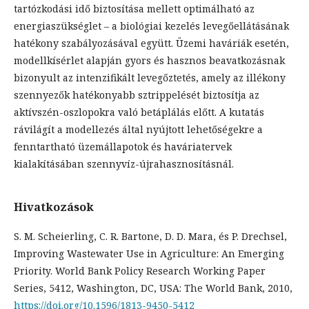
tartózkodási idő biztosítása mellett optimálható az
energiaszükséglet – a biológiai kezelés levegőellátásának
hatékony szabályozásával együtt. Üzemi haváriák esetén,
modellkísérlet alapján gyors és hasznos beavatkozásnak
bizonyult az intenzifikált levegőztetés, amely az illékony
szennyezők hatékonyabb sztrippelését biztosítja az
aktívszén-oszlopokra való betáplálás előtt. A kutatás
rávilágít a modellezés által nyújtott lehetőségekre a
fenntartható üzemállapotok és haváriatervek
kialakításában szennyvíz-újrahasznosításnál.
Hivatkozások
S. M. Scheierling, C. R. Bartone, D. D. Mara, és P. Drechsel,
Improving Wastewater Use in Agriculture: An Emerging
Priority. World Bank Policy Research Working Paper
Series, 5412, Washington, DC, USA: The World Bank, 2010,
https://doi.org/10.1596/1813-9450-5412