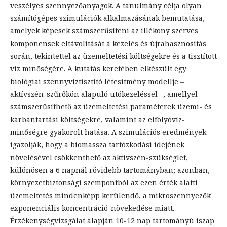
veszélyes szennyezőanyagok. A tanulmány célja olyan
számítógépes szimulációk alkalmazásának bemutatása,
amelyek képesek számszerűsíteni az illékony szerves
komponensek eltávolítását a kezelés és újrahasznosítás
során, tekintettel az üzemeltetési költségekre és a tisztított
víz minőségére. A kutatás keretében elkészült egy
biológiai szennyvíztisztító létesítmény modellje –
aktívszén-szűrőkön alapuló utókezeléssel –, amellyel
számszerűsíthető az üzemeltetési paraméterek üzemi- és
karbantartási költségekre, valamint az elfolyóvíz-
minőségre gyakorolt hatása. A szimulációs eredmények
igazolják, hogy a biomassza tartózkodási idejének
növelésével csökkenthető az aktívszén-szükséglet,
különösen a 6 napnál rövidebb tartományban; azonban,
környezetbiztonsági szempontból az ezen érték alatti
üzemeltetés mindenképp kerülendő, a mikroszennyezők
exponenciális koncentráció-növekedése miatt.
Érzékenységvizsgálat alapján 10-12 nap tartományú iszap