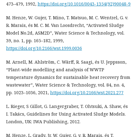
473–479, 1992,
https://doi.org/10.1016/0043-1354(92)90048-9
M. Henze, W. Gujer, T. Mino, T. Matsuo, M. C. Wentzel, G. v.
R. Marais, és M. C. M. Van Loosdrecht, “Activated Sludge
Model No.2d, ASM2D”, Water Science & Technology, vol.
39, no. 1, pp. 165–182, 1999,
https://doi.org/10.2166/wst.1999.0036
M. Arnell, M. Ahlström, C. Wärff, R. Saagi, és U. Jeppsson,
“Plant-wide modelling and analysis of WWTP
temperature dynamics for sustainable heat recovery from
wastewater”, Water Science & Technology, vol. 84, no. 4,
pp. 1023–1036, 2021,
https://doi.org/10.2166/wst.2021.277
L. Rieger, S Gillot, G. Langergraber, T. Ohtsuki, A. Shaw, és
I. Takács, Guidelines for Using Activated Sludge Models.
London, UK: IWA Publishing, 2012.
M. Henze, L. Grady, Jr. W. Gujer, G. v. R. Marais, és T.