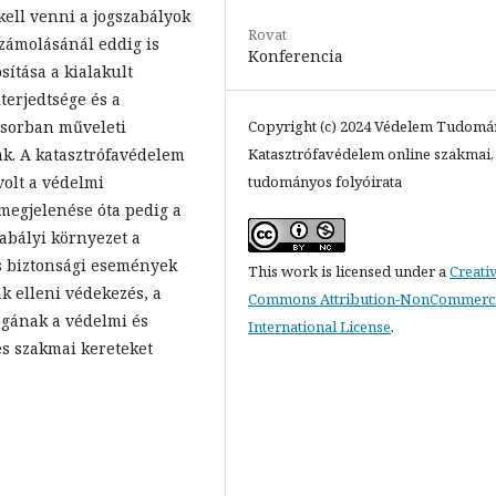
kell venni a jogszabályok
Rovat
számolásánál eddig is
Konferencia
sítása a kialakult
terjedtsége és a
ősorban műveleti
Copyright (c) 2024 Védelem Tudomá
ak. A katasztrófavédelem
Katasztrófavédelem online szakmai,
volt a védelmi
tudományos folyóirata
 megjelenése óta pedig a
zabályi környezet a
és biztonsági események
This work is licensed under a
Creati
ák elleni védekezés, a
Commons Attribution-NonCommercia
ágának a védelmi és
International License
.
és szakmai kereteket