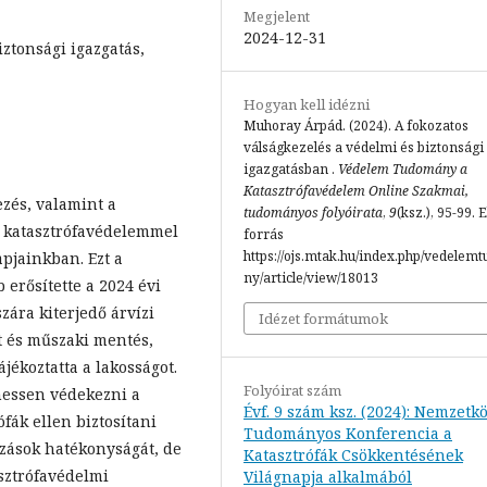
Megjelent
2024-12-31
ztonsági igazgatás,
Hogyan kell idézni
Muhoray Árpád. (2024). A fokozatos
válságkezelés a védelmi és biztonsági
igazgatásban .
Védelem Tudomány a
Katasztrófavédelem Online Szakmai,
ezés, valamint a
tudományos folyóirata
,
9
(ksz.), 95-99. 
 katasztrófavédelemmel
forrás
https://ojs.mtak.hu/index.php/vedelem
pjainkban. Ezt a
ny/article/view/18013
 erősítette a 2024 évi
zára kiterjedő árvízi
Idézet formátumok
t és műszaki mentés,
jékoztatta a lakosságot.
Folyóirat szám
essen védekezni a
Évf. 9 szám ksz. (2024): Nemzetkö
ófák ellen biztosítani
Tudományos Konferencia a
ozások hatékonyságát, de
Katasztrófák Csökkentésének
asztrófavédelmi
Világnapja alkalmából