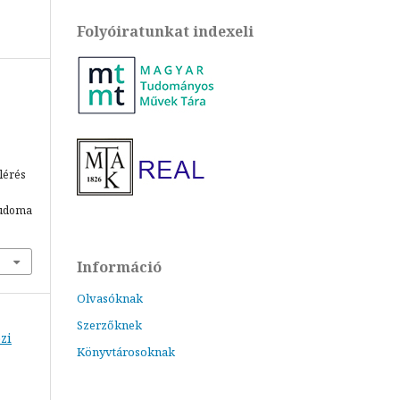
Folyóiratunkat indexeli
Elérés
tudoma
Információ
Olvasóknak
Szerzőknek
zi
Könyvtárosoknak