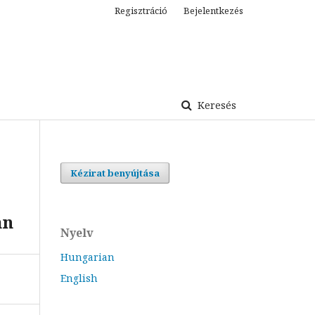
Regisztráció
Bejelentkezés
Keresés
Kézirat benyújtása
an
Nyelv
Hungarian
English