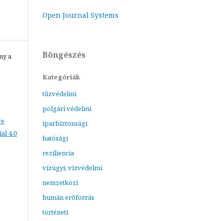
Open Journal Systems
Böngészés
ny a
Kategóriák
tűzvédelmi
polgári védelmi
ve
iparbiztonsági
l 4.0
hatósági
reziliencia
vízügyi, vízvédelmi
nemzetközi
humán erőforrás
történeti