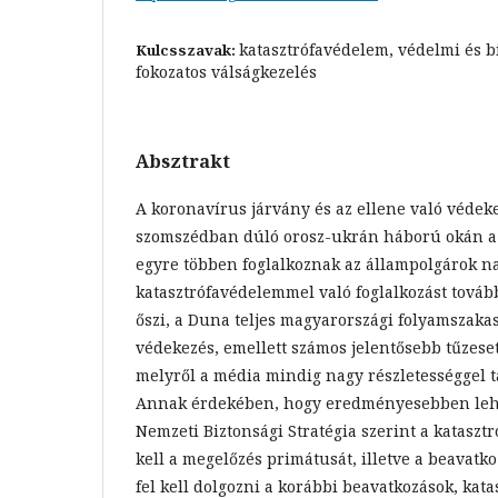
katasztrófavédelem, védelmi és bi
Kulcsszavak:
fokozatos válságkezelés
Absztrakt
A koronavírus járvány és az ellene való védek
szomszédban dúló orosz-ukrán háború okán a
egyre többen foglalkoznak az állampolgárok na
katasztrófavédelemmel való foglalkozást tovább
őszi, a Duna teljes magyarországi folyamszakas
védekezés, emellett számos jelentősebb tűzese
melyről a média mindig nagy részletességgel tá
Annak érdekében, hogy eredményesebben leh
Nemzeti Biztonsági Stratégia szerint a katasztr
kell a megelőzés primátusát, illetve a beavatk
fel kell dolgozni a korábbi beavatkozások, kat