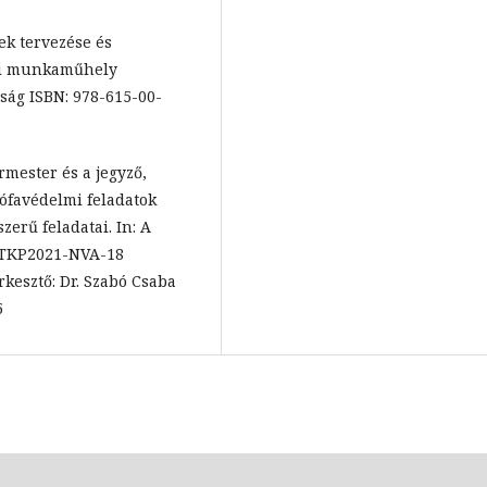
k tervezése és
lmi munkaműhely
ság ISBN: 978-615-00-
mester és a jegyző,
rófavédelmi feladatok
erű feladatai. In: A
i TKP2021-NVA-18
kesztő: Dr. Szabó Csaba
5