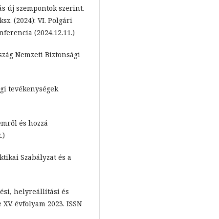
s új szempontok szerint.
z. (2024): VI. Polgári
erencia (2024.12.11.)
rszág Nemzeti Biztonsági
sági tevékenységek
lemről és hozzá
.)
ktikai Szabályzat és a
i, helyreállítási és
e XV. évfolyam 2023. ISSN