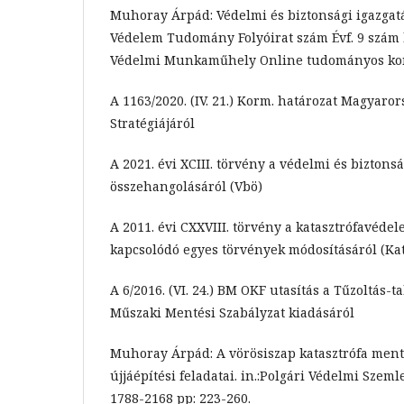
Muhoray Árpád: Védelmi és biztonsági igazgatá
Védelem Tudomány Folyóirat szám Évf. 9 szám ks
Védelmi Munkaműhely Online tudományos konf
A 1163/2020. (IV. 21.) Korm. határozat Magyaro
Stratégiájáról
A 2021. évi XCIII. törvény a védelmi és bizton
összehangolásáról (Vbö)
A 2011. évi CXXVIII. törvény a katasztrófavéde
kapcsolódó egyes törvények módosításáról (Kat
A 6/2016. (VI. 24.) BM OKF utasítás a Tűzoltás-ta
Műszaki Mentési Szabályzat kiadásáról
Muhoray Árpád: A vörösiszap katasztrófa mentés
újjáépítési feladatai. in.:Polgári Védelmi Szeml
1788-2168 pp: 223-260.