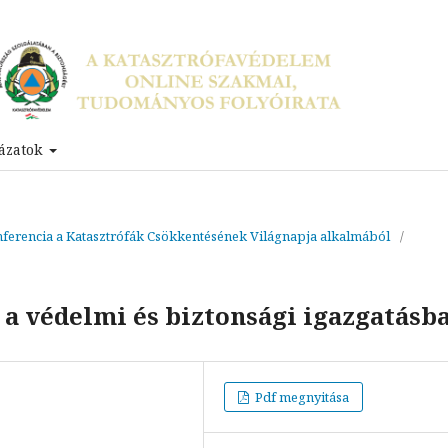
ázatok
ferencia a Katasztrófák Csökkentésének Világnapja alkalmából
/
 a védelmi és biztonsági igazgatásb
Pdf megnyitása