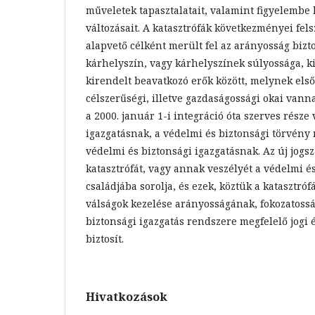
műveletek tapasztalatait, valamint figyelembe 
változásait. A katasztrófák következményei fel
alapvető célként merült fel az arányosság bizto
kárhelyszín, vagy kárhelyszínek súlyossága, ki
kirendelt beavatkozó erők között, melynek els
célszerűségi, illetve gazdaságossági okai vann
a 2000. január 1-i integráció óta szerves része 
igazgatásnak, a védelmi és biztonsági törvény
védelmi és biztonsági igazgatásnak. Az új jogs
katasztrófát, vagy annak veszélyét a védelmi 
családjába sorolja, és ezek, köztük a katasztróf
válságok kezelése arányosságának, fokozatoss
biztonsági igazgatás rendszere megfelelő jogi 
biztosít.
Hivatkozások