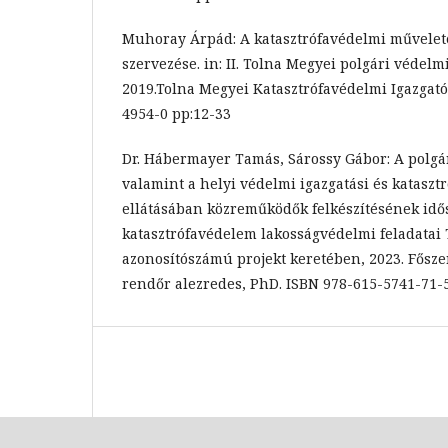
Muhoray Árpád: A katasztrófavédelmi művelete
szervezése. in: II. Tolna Megyei polgári véde
2019.Tolna Megyei Katasztrófavédelmi Igazgató
4954-0 pp:12-33
Dr. Hábermayer Tamás, Sárossy Gábor: A polgár
valamint a helyi védelmi igazgatási és kataszt
ellátásában közreműködők felkészítésének idősz
katasztrófavédelem lakosságvédelmi feladata
azonosítószámú projekt keretében, 2023. Főszer
rendőr alezredes, PhD. ISBN 978-615-5741-71-