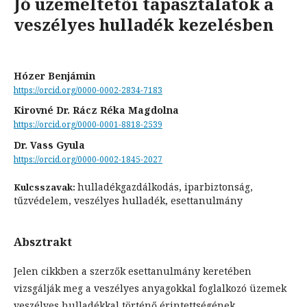
Jó üzemeltetői tapasztalatok a
veszélyes hulladék kezelésben
Hózer Benjámin
https://orcid.org/0000-0002-2834-7183
Kirovné Dr. Rácz Réka Magdolna
https://orcid.org/0000-0001-8818-2539
Dr. Vass Gyula
https://orcid.org/0000-0002-1845-2027
hulladékgazdálkodás, iparbiztonság,
Kulcsszavak:
tűzvédelem, veszélyes hulladék, esettanulmány
Absztrakt
Jelen cikkben a szerzők esettanulmány keretében
vizsgálják meg a veszélyes anyagokkal foglalkozó üzemek
veszélyes hulladékkal történő érintettségének