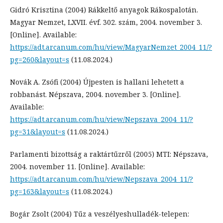
Gidró Krisztina (2004) Rákkeltő anyagok Rákospalotán.
Magyar Nemzet, LXVII. évf. 302. szám, 2004. november 3.
[Online]. Available:
https://adt.arcanum.com/hu/view/MagyarNemzet_2004_11/?
pg=260&layout=s
(11.08.2024.)
Novák A. Zsófi (2004) Újpesten is hallani lehetett a
robbanást. Népszava, 2004. november 3. [Online].
Available:
https://adt.arcanum.com/hu/view/Nepszava_2004_11/?
pg=31&layout=s
(11.08.2024.)
Parlamenti bizottság a raktártűzről (2005) MTI: Népszava,
2004. november 11. [Online]. Available:
https://adt.arcanum.com/hu/view/Nepszava_2004_11/?
pg=163&layout=s
(11.08.2024.)
Bogár Zsolt (2004) Tűz a veszélyeshulladék-telepen: