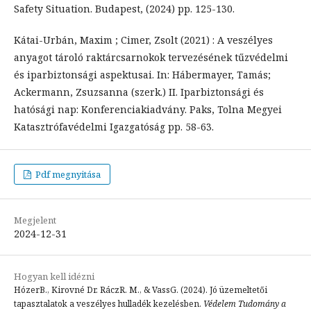
Safety Situation. Budapest, (2024) pp. 125-130.
Kátai-Urbán, Maxim ; Cimer, Zsolt (2021) : A veszélyes
anyagot tároló raktárcsarnokok tervezésének tűzvédelmi
és iparbiztonsági aspektusai. In: Hábermayer, Tamás;
Ackermann, Zsuzsanna (szerk.) II. Iparbiztonsági és
hatósági nap: Konferenciakiadvány. Paks, Tolna Megyei
Katasztrófavédelmi Igazgatóság pp. 58-63.
Pdf megnyitása
Megjelent
2024-12-31
Hogyan kell idézni
HózerB., Kirovné Dr. RáczR. M., & VassG. (2024). Jó üzemeltetői
tapasztalatok a veszélyes hulladék kezelésben.
Védelem Tudomány a