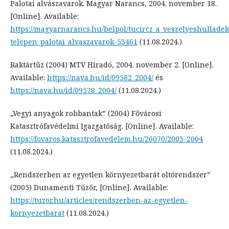
Palotai alvászavarok. Magyar Narancs, 2004. november 18.
[Online]. Available:
https://magyarnarancs.hu/belpol/tucircz_a_veszelyeshulladek
telepen_palotai_alvaszavarok-53461
(11.08.2024.)
Raktártűz (2004) MTV Híradó, 2004. november 2. [Online].
Available:
https://nava.hu/id/09582_2004/
és
https://nava.hu/id/09578_2004/
(11.08.2024.)
„Vegyi anyagok robbantak” (2004) Fővárosi
Katasztrófavédelmi Igazgatóság. [Online]. Available:
https://fovaros.katasztrofavedelem.hu/26070/2003-2004
(11.08.2024.)
„Rendszerben az egyetlen környezetbarát oltórendszer”
(2005) Dunamenti Tűzőr, [Online]. Available:
https://tuzor.hu/articles/rendszerben-az-egyetlen-
kornyezetbarat
(11.08.2024.)