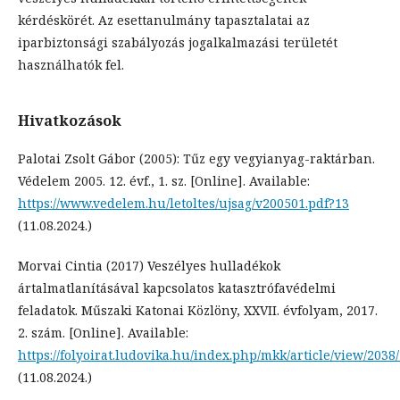
kérdéskörét. Az esettanulmány tapasztalatai az
iparbiztonsági szabályozás jogalkalmazási területét
használhatók fel.
Hivatkozások
Palotai Zsolt Gábor (2005): Tűz egy vegyianyag-raktárban.
Védelem 2005. 12. évf., 1. sz. [Online]. Available:
https://www.vedelem.hu/letoltes/ujsag/v200501.pdf?13
(11.08.2024.)
Morvai Cintia (2017) Veszélyes hulladékok
ártalmatlanításával kapcsolatos katasztrófavédelmi
feladatok. Műszaki Katonai Közlöny, XXVII. évfolyam, 2017.
2. szám. [Online]. Available:
https://folyoirat.ludovika.hu/index.php/mkk/article/view/2038
(11.08.2024.)