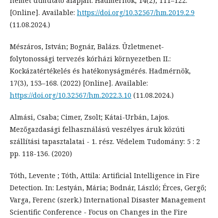
német útmutató alapján. Hadmérnök, 14(2), 111–122.
[Online]. Available:
https://doi.org/10.32567/hm.2019.2.9
(11.08.2024.)
Mészáros, István; Bognár, Balázs. Üzletmenet-
folytonossági tervezés kórházi környezetben II.:
Kockázatértékelés és hatékonyságmérés. Hadmérnök,
17(3), 153–168. (2022) [Online]. Available:
https://doi.org/10.32567/hm.2022.3.10
(11.08.2024.)
Almási, Csaba; Cimer, Zsolt; Kátai-Urbán, Lajos.
Mezőgazdasági felhasználású veszélyes áruk közúti
szállítási tapasztalatai - 1. rész. Védelem Tudomány: 5 : 2
pp. 118-136. (2020)
Tóth, Levente ; Tóth, Attila: Artificial Intelligence in Fire
Detection. In: Lestyán, Mária; Bodnár, László; Érces, Gergő;
Varga, Ferenc (szerk.) International Disaster Management
Scientific Conference - Focus on Changes in the Fire