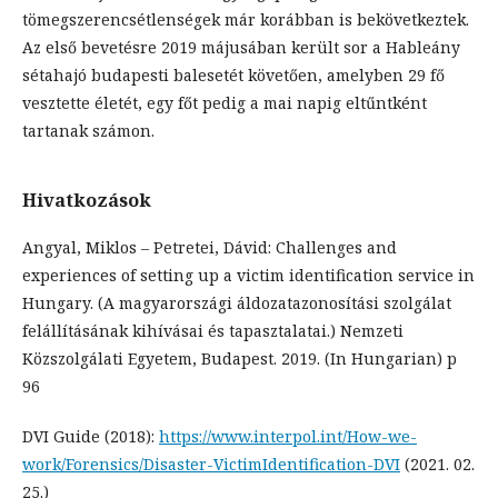
tömegszerencsétlenségek már korábban is bekövetkeztek.
Az első bevetésre 2019 májusában került sor a Hableány
sétahajó budapesti balesetét követően, amelyben 29 fő
vesztette életét, egy főt pedig a mai napig eltűntként
tartanak számon.
Hivatkozások
Angyal, Miklos – Petretei, Dávid: Challenges and
experiences of setting up a victim identification service in
Hungary. (A magyarországi áldozatazonosítási szolgálat
felállításának kihívásai és tapasztalatai.) Nemzeti
Közszolgálati Egyetem, Budapest. 2019. (In Hungarian) p
96
DVI Guide (2018):
https://www.interpol.int/How-we-
work/Forensics/Disaster-VictimIdentification-DVI
(2021. 02.
25.)