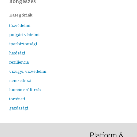
Böngészés
Kategóriák
tűzvédelmi
polgári védelmi
iparbiztonsági
hatósági
reziliencia
vízügyi, vízvédelmi
nemzetközi
humán erőforrás
történeti
gazdasági