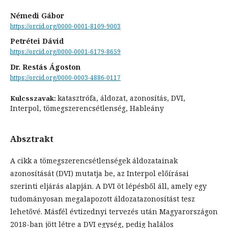
Némedi Gábor
https://orcid.org/0000-0001-8109-9003
Petrétei Dávid
https://orcid.org/0000-0001-6179-8659
Dr. Restás Ágoston
https://orcid.org/0000-0003-4886-0117
katasztrófa, áldozat, azonosítás, DVI,
Kulcsszavak:
Interpol, tömegszerencsétlenség, Hableány
Absztrakt
A cikk a tömegszerencsétlenségek áldozatainak
azonosítását (DVI) mutatja be, az Interpol előírásai
szerinti eljárás alapján. A DVI öt lépésből áll, amely egy
tudományosan megalapozott áldozatazonosítást tesz
lehetővé. Másfél évtizednyi tervezés után Magyarországon
2018-ban jött létre a DVI egység, pedig halálos