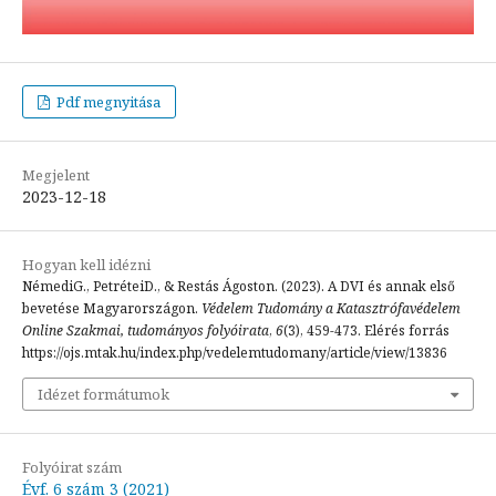
Pdf megnyitása
Megjelent
2023-12-18
Hogyan kell idézni
NémediG., PetréteiD., & Restás Ágoston. (2023). A DVI és annak első
bevetése Magyarországon.
Védelem Tudomány a Katasztrófavédelem
Online Szakmai, tudományos folyóirata
,
6
(3), 459-473. Elérés forrás
https://ojs.mtak.hu/index.php/vedelemtudomany/article/view/13836
Idézet formátumok
Folyóirat szám
Évf. 6 szám 3 (2021)