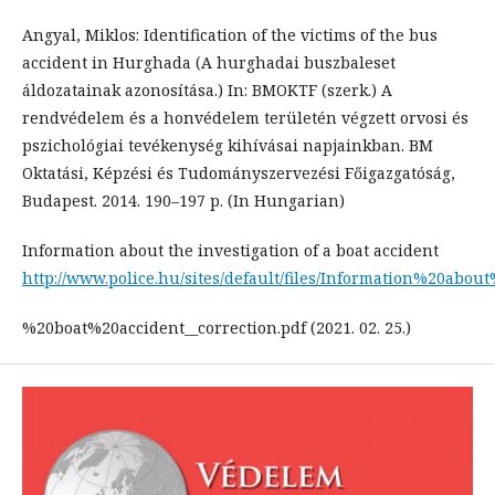
Angyal, Miklos: Identification of the victims of the bus
accident in Hurghada (A hurghadai buszbaleset
áldozatainak azonosítása.) In: BMOKTF (szerk.) A
rendvédelem és a honvédelem területén végzett orvosi és
pszichológiai tevékenység kihívásai napjainkban. BM
Oktatási, Képzési és Tudományszervezési Főigazgatóság,
Budapest. 2014. 190–197 p. (In Hungarian)
Information about the investigation of a boat accident
http://www.police.hu/sites/default/files/Information%20abo
%20boat%20accident__correction.pdf (2021. 02. 25.)