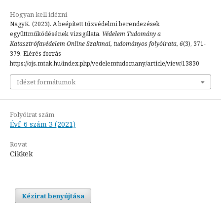
Hogyan kell idézni
NagyK. (2023). A beépített tűzvédelmi berendezések
együttműködésének vizsgálata.
Védelem Tudomány a
Katasztrófavédelem Online Szakmai, tudományos folyóirata
,
6
(3), 371-
379. Elérés forrás
https://ojs.mtak.hu/index.php/vedelemtudomany/article/view/13830
Idézet formátumok
Folyóirat szám
Évf. 6 szám 3 (2021)
Rovat
Cikkek
Kézirat benyújtása