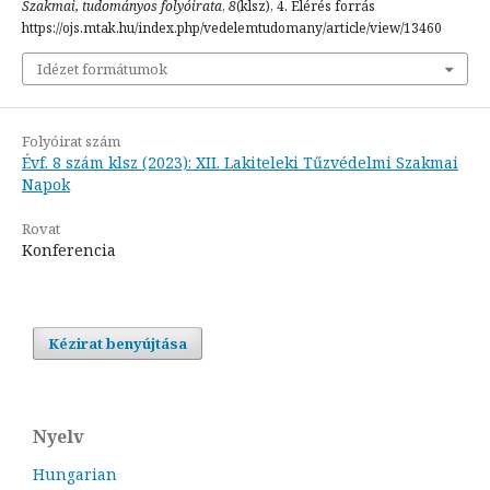
Szakmai, tudományos folyóirata
,
8
(klsz), 4. Elérés forrás
https://ojs.mtak.hu/index.php/vedelemtudomany/article/view/13460
Idézet formátumok
Folyóirat szám
Évf. 8 szám klsz (2023): XII. Lakiteleki Tűzvédelmi Szakmai
Napok
Rovat
Konferencia
Kézirat benyújtása
Nyelv
Hungarian