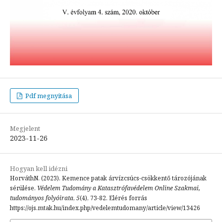
Pdf megnyitása
Megjelent
2023-11-26
Hogyan kell idézni
HorváthN. (2023). Kemence patak árvízcsúcs-csökkentő tározójának
sérülése.
Védelem Tudomány a Katasztrófavédelem Online Szakmai,
tudományos folyóirata
,
5
(4), 73-82. Elérés forrás
https://ojs.mtak.hu/index.php/vedelemtudomany/article/view/13426