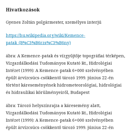
Hivatkozások
Gyenes Zoltán polgármester, személyes interjú
https://hu.wikipedia.org/wiki/Kemence-
patak_(B%C3%B6rzs%C3%B6ny)
ábra: A Kemence-patak és vízgyűjtője topográfiai térképen,
Vízgazdálkodási Tudományos Kutató Rt., Hidrológiai
Intézet (1999): A Kemence-patak 6+000 szelvényében
épült árvízcsúcs-csökkentő tározó 1999. június 22-én
történt káreseményének hidrometeorológiai, hidrológiai
és hidraulikai körülményeiről, Budapest
ábra: Tározó helyszínrajza a káresemény alatt,
Vízgazdálkodási Tudományos Kutató Rt., Hidrológiai
Intézet (1999): A Kemence-patak 6+000 szelvényében
épült árvízcsúcs-csökkentő tározó 1999. június 22-én