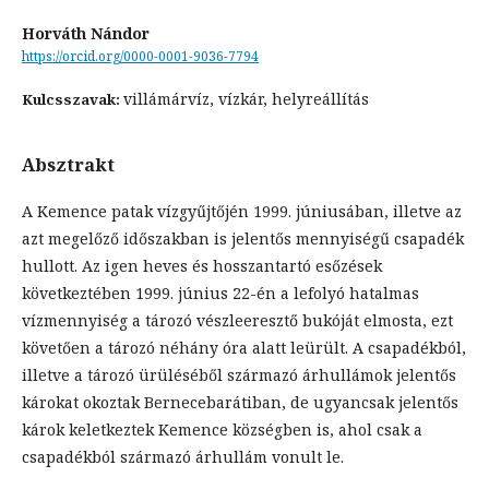
Horváth Nándor
https://orcid.org/0000-0001-9036-7794
villámárvíz, vízkár, helyreállítás
Kulcsszavak:
Absztrakt
A Kemence patak vízgyűjtőjén 1999. júniusában, illetve az
azt megelőző időszakban is jelentős mennyiségű csapadék
hullott. Az igen heves és hosszantartó esőzések
következtében 1999. június 22-én a lefolyó hatalmas
vízmennyiség a tározó vészleeresztő bukóját elmosta, ezt
követően a tározó néhány óra alatt leürült. A csapadékból,
illetve a tározó ürüléséből származó árhullámok jelentős
károkat okoztak Bernecebarátiban, de ugyancsak jelentős
károk keletkeztek Kemence községben is, ahol csak a
csapadékból származó árhullám vonult le.