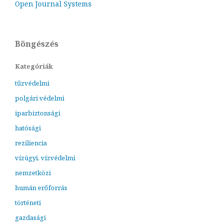
Open Journal Systems
Böngészés
Kategóriák
tűzvédelmi
polgári védelmi
iparbiztonsági
hatósági
reziliencia
vízügyi, vízvédelmi
nemzetközi
humán erőforrás
történeti
gazdasági