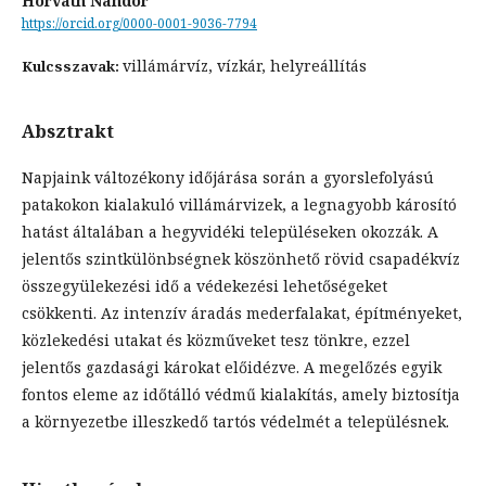
Horváth Nándor
https://orcid.org/0000-0001-9036-7794
villámárvíz, vízkár, helyreállítás
Kulcsszavak:
Absztrakt
Napjaink változékony időjárása során a gyorslefolyású
patakokon kialakuló villámárvizek, a legnagyobb károsító
hatást általában a hegyvidéki településeken okozzák. A
jelentős szintkülönbségnek köszönhető rövid csapadékvíz
összegyülekezési idő a védekezési lehetőségeket
csökkenti. Az intenzív áradás mederfalakat, építményeket,
közlekedési utakat és közműveket tesz tönkre, ezzel
jelentős gazdasági károkat előidézve. A megelőzés egyik
fontos eleme az időtálló védmű kialakítás, amely biztosítja
a környezetbe illeszkedő tartós védelmét a településnek.