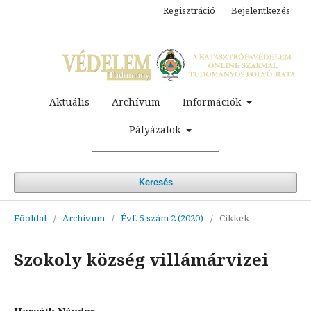
Regisztráció
Bejelentkezés
Aktuális
Archívum
Információk
Pályázatok
Keresés
Főoldal
/
Archívum
/
Évf. 5 szám 2 (2020)
/
Cikkek
Szokoly község villámárvizei