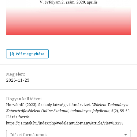
Pdf megnyitása
Megjelent
2023-11-25
Hogyan kell idézni
HorváthN. (2023). Szokoly község villámárvizei.
Védelem Tudomány a
Katasztrófavédelem Online Szakmai, tudományos folyóirata
,
5
(2), 55-63.
Elérés forrás
https://ojs.mtak.hu/index.php/vedelemtudomany/article/view/13398
Idézet formátumok