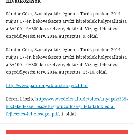
Hivatkozások
Sándor Géza, Szokolya községben a Török patakon 2014.
május 17-én bekövetkezett árvízi kártételek helyreállítása
a 3+100 – 6+300 km szelvények között Vízjogi létesítési
engedélyezési terv, 2014. augusztus, 9. oldal
Sándor Géza, Szokolya községben a Török patakon 2014.
május 17-én bekövetkezett árvízi kártételek helyreállítása
a 3+100 – 6+300 km szelvények között Vízjogi létesítési
engedélyezési terv, 2014. augusztus, 15-16. oldal
http://www.pannongabion.hu/gyik.html
Bérczi László,
http://www.vedelem.hu/letoltes/anyagok/335-
kozlekedessel-osszefuggotuzoltosagi-feladatok-es-a-
fejlesztes-lehetosegei.pdf
, 1. oldal