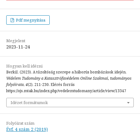
Pdf megnyitása
Megjelent
2023-11-24
Hogyan kell idézni
BerkiI. (2023). A tűzoltóság szerepe a háborús bombázások idején.
Védelem Tudomány a Katasztrófavédelem Online Szakmai, tudományos
folyóirata
,
4
(2), 211-230. Elérés forrás
https://ojs.mtak.hu/index.php/vedelemtudomany/article/view/13347
Idézet formátumok
Folyóirat szám
Évf. 4 szám 2 (2019)