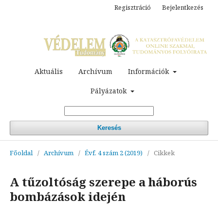
Regisztráció
Bejelentkezés
Aktuális
Archívum
Információk
Pályázatok
Keresés
Főoldal
/
Archívum
/
Évf. 4 szám 2 (2019)
/
Cikkek
A tűzoltóság szerepe a háborús
bombázások idején