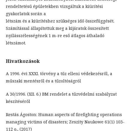
rendeltetésű épületekben vizsgáltuk a kiürítési
gyakorlatok során a
létszám és a kiürítéshez szükséges idő összefüggését.
Számítással állapítottuk meg a kijáratok összesített
nyílásszélességének 1 m-re eső átlagos áthaladó
létszámot.
Hivatkozások
A 1996. évi XXXI. törvény a tűz elleni védekezésről, a
műszaki mentésről és a tűzoltóságról
A 30/1996. (XII. 6.) BM rendelet a tűzvédelmi szabályzat
készítéséről
Restás Ágoston: Human aspects of firefighting operations
managing victims of disasters; Zeszity Naukowe 61(1) 103-
112 o., (2017)