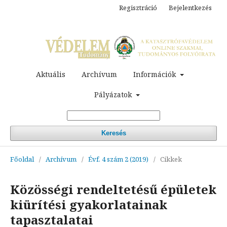
Regisztráció
Bejelentkezés
Aktuális
Archívum
Információk
Pályázatok
Keresés
Főoldal
/
Archívum
/
Évf. 4 szám 2 (2019)
/
Cikkek
Közösségi rendeltetésű épületek
kiürítési gyakorlatainak
tapasztalatai