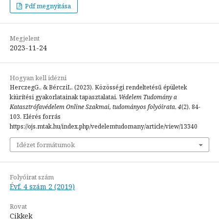
Pdf megnyitása
Megjelent
2023-11-24
Hogyan kell idézni
HerczegG., & BércziL. (2023). Közösségi rendeltetésű épületek
kiürítési gyakorlatainak tapasztalatai.
Védelem Tudomány a
Katasztrófavédelem Online Szakmai, tudományos folyóirata
,
4
(2), 84-
103. Elérés forrás
https://ojs.mtak.hu/index.php/vedelemtudomany/article/view/13340
Idézet formátumok
Folyóirat szám
Évf. 4 szám 2 (2019)
Rovat
Cikkek