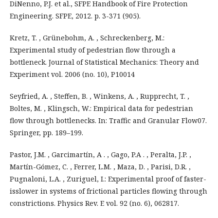
DiNenno, P.J. et al., SFPE Handbook of Fire Protection
Engineering. SFPE, 2012. p. 3-371 (905).
Kretz, T. , Grünebohm, A. , Schreckenberg, M.:
Experimental study of pedestrian flow through a
bottleneck. Journal of Statistical Mechanics: Theory and
Experiment vol. 2006 (no. 10), P10014
Seyfried, A. , Steffen, B. , Winkens, A. , Rupprecht, T. ,
Boltes, M. , Klingsch, W.: Empirical data for pedestrian
flow through bottlenecks. In: Traffic and Granular Flow07.
Springer, pp. 189–199.
Pastor, J.M. , Garcimartín, A . , Gago, P.A . , Peralta, J.P. ,
Martín-Gómez, C. , Ferrer, L.M. , Maza, D. , Parisi, D.R. ,
Pugnaloni, L.A. , Zuriguel, I.: Experimental proof of faster-
isslower in systems of frictional particles flowing through
constrictions. Physics Rev. E vol. 92 (no. 6), 062817.