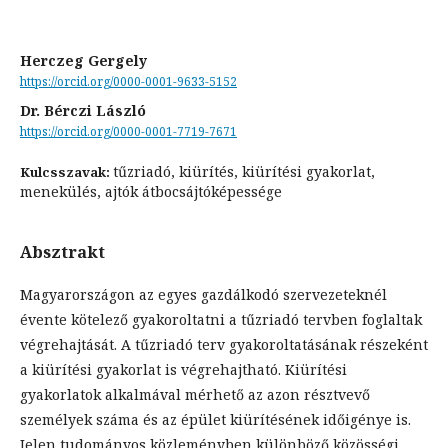
Herczeg Gergely
https://orcid.org/0000-0001-9633-5152
Dr. Bérczi László
https://orcid.org/0000-0001-7719-7671
tűzriadó, kiürítés, kiürítési gyakorlat,
Kulcsszavak:
menekülés, ajtók átbocsájtóképessége
Absztrakt
Magyarországon az egyes gazdálkodó szervezeteknél
évente kötelező gyakoroltatni a tűzriadó tervben foglaltak
végrehajtását. A tűzriadó terv gyakoroltatásának részeként
a kiürítési gyakorlat is végrehajtható. Kiürítési
gyakorlatok alkalmával mérhető az azon résztvevő
személyek száma és az épület kiürítésének időigénye is.
Jelen tudományos közleményben különböző közösségi