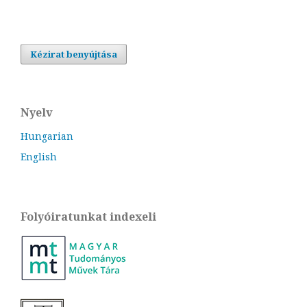
Kézirat benyújtása
Nyelv
Hungarian
English
Folyóiratunkat indexeli