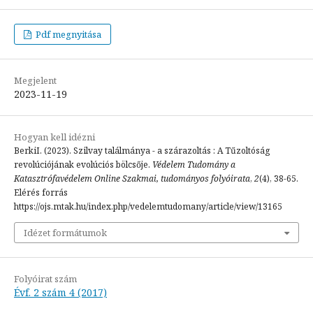
Pdf megnyitása
Megjelent
2023-11-19
Hogyan kell idézni
BerkiI. (2023). Szilvay találmánya - a szárazoltás : A Tűzoltóság
revolúciójának evolúciós bölcsője.
Védelem Tudomány a
Katasztrófavédelem Online Szakmai, tudományos folyóirata
,
2
(4), 38-65.
Elérés forrás
https://ojs.mtak.hu/index.php/vedelemtudomany/article/view/13165
Idézet formátumok
Folyóirat szám
Évf. 2 szám 4 (2017)