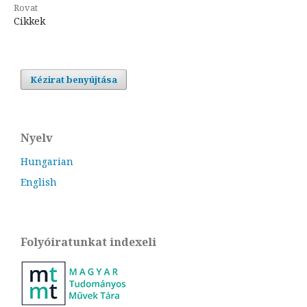
Rovat
Cikkek
Kézirat benyújtása
Nyelv
Hungarian
English
Folyóiratunkat indexeli