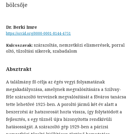
bölcsője
Dr. Berki Imre
https://orcid.org/0000-0001-8144-4751
szárazoltás, nemzetközi elismerések, porral
Kulcsszavak:
oltó, tűzoltási sikerek, szabadalom
Absztrakt
A találmány fő célja az égés vegyi folyamatának
megakadályozása, amelynek megvalósítására a Szilvay-
féle szárazoltó terveinek megvalósítását a főváros tanácsa
tette lehetővé 1925-ben. A poroltó jármű két év alatt a
beszerzési ár hatszorosát hozta vissza, így folytatódott a
fejlesztés, s egy tűznél újra bizonyította rendkívüli
hatásosságát. A szárazoltó gép 1929-ben a párizsi