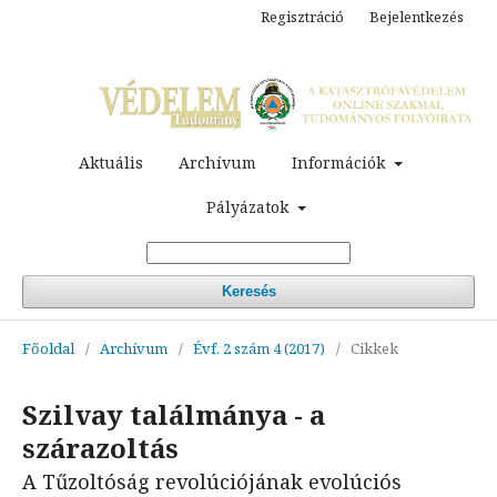
Regisztráció
Bejelentkezés
Aktuális
Archívum
Információk
Pályázatok
Keresés
Főoldal
/
Archívum
/
Évf. 2 szám 4 (2017)
/
Cikkek
Szilvay találmánya - a
szárazoltás
A Tűzoltóság revolúciójának evolúciós