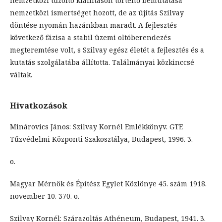
nemzetközi tűzoltó kiállításon történő bemutatása
nemzetközi ismertséget hozott, de az újítás Szilvay
döntése nyomán hazánkban maradt. A fejlesztés
következő fázisa a stabil üzemi oltóberendezés
megteremtése volt, s Szilvay egész életét a fejlesztés és a
kutatás szolgálatába állította. Találmányai közkinccsé
váltak.
Hivatkozások
Minárovics János: Szilvay Kornél Emlékkönyv. GTE
Tűzvédelmi Központi Szakosztálya, Budapest, 1996. 3.
o.
Magyar Mérnök és Építész Egylet Közlönye 45. szám 1918.
november 10. 370. o.
Szilvay Kornél: Szárazoltás Athéneum, Budapest, 1941. 3.