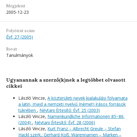
Megjelent
2005-12-23
Folyóirat szám
Évf. 27 (2005)
Rovat
Tanulmányok
Ugyanannak a szerző(k)nek a legtöbbet olvasott
cikkei
László Vincze,
A közterületi nevek kialakulási folyamata
a latin, majd a nemzeti nyelvű (német) írásos források
tükrében
,
Névtani Értesítő: Évf. 25 (2003)
László Vincze,
Namenkundliche Informationen 85−86.
(2004)
,
Névtani Értesítő: Évf. 28 (2006)
László Vincze,
Kurt Franz – Albrecht Greule – Stefan
Hackl szerk.: Gerhard Koß: Warennamen – Marken –