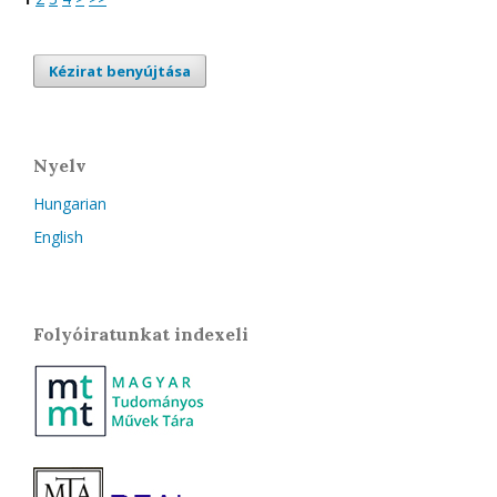
Kézirat benyújtása
Nyelv
Hungarian
English
Folyóiratunkat indexeli