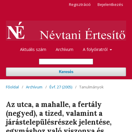
Regisztráció
Bejelentkezés
Aktuális szám
Archívum
A folyóiratról
Keresés
Főoldal
/
Archívum
/
Évf. 27 (2005)
/
Tanulmányok
Az utca, a mahalle, a fertály
(negyed), a tized, valamint a
járástelepülésrészek jelentése,
egymáshoz való viszonya és