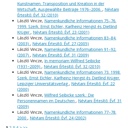
Kunstnamen. Transposition und Kreation in der
Wirtschaft. Ausgewählte Beiträge 1976–2006.
,
Névtani
Értesítő: Évf. 32 (2010)
László Vincze,
Namenkundliche Informationen 75–76.
1999. Szerk. Ernst Eichler, Karlheinz Hengst és Dietlind
Krüger
,
Névtani Értesítő: Évf. 23 (2001)
László Vincze,
Namenkundliche Informationen 83–84.
(2003)
,
Névtani Értesítő: Évf. 27 (2005)
László Vincze,
Namenkundliche Informationen 91–92.
(2007)
,
Névtani Értesítő: Évf. 31 (2009)
László Vincze,
In memoriam Wilfried Seibicke
(1931−2009)
,
Névtani Értesítő: Évf. 32 (2010)
László Vincze,
Namenkundliche Informationen 73. 1998.
Szerk. Ernst Eichler, Karlheinz Hengst és Dietlind Krüger.
Leipziger Universitätsverlag
,
Névtani Értesítő: Évf. 22
(2000)
László Vincze,
Wilfried Seibicke szerk.: Die
Personennamen im Deutschen
,
Névtani Értesítő: Évf. 31
(2009)
László Vincze,
Namenkundliche Informationen 77–78.
2000
,
Névtani Értesítő: Évf. 24 (2002)
1
2
3
4
>
>>