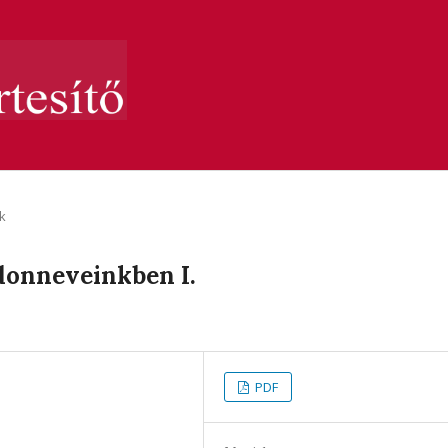
k
donneveinkben I.
PDF