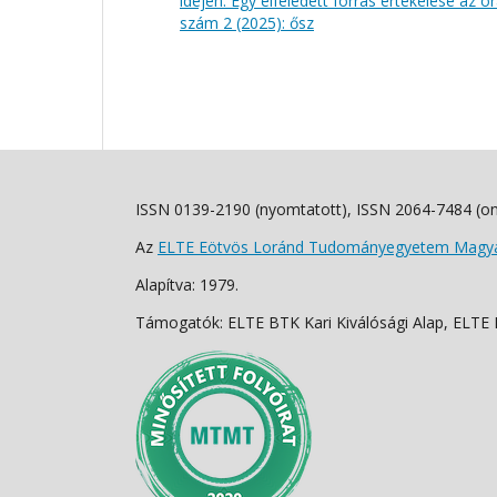
idején: Egy elfeledett forrás értékelése az
szám 2 (2025): ősz
ISSN 0139-2190 (nyomtatott), ISSN 2064-7484 (on
Az
ELTE Eötvös Loránd Tudományegyetem Magyar
Alapítva: 1979.
Támogatók: ELTE BTK Kari Kiválósági Alap, ELTE Fo