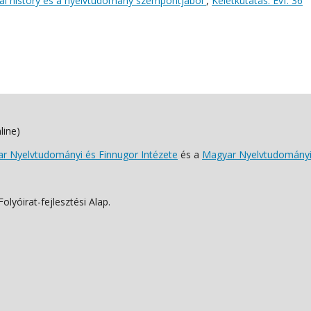
 oral history és a nyelvtudomány szempontjából
,
Keletkutatás: Évf. 36
line)
 Nyelvtudományi és Finnugor Intézete
és a
Magyar Nyelvtudományi
lyóirat-fejlesztési Alap.