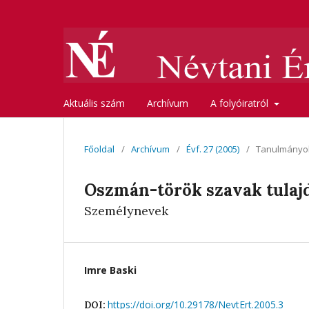
Aktuális szám
Archívum
A folyóiratról
Főoldal
/
Archívum
/
Évf. 27 (2005)
/
Tanulmányo
Oszmán-török szavak tulaj
Személynevek
Imre Baski
https://doi.org/10.29178/NevtErt.2005.3
DOI: