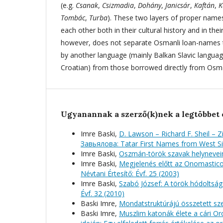
(e.g.
Csanak
,
Csizmadia
,
Dohány
,
Janicsár
,
Kaftán
,
K
Tombác
,
Turba
). These two layers of proper names 
each other both in their cultural history and in the
however, does not separate Osmanli loan-names t
by another language (mainly Balkan Slavic langua
Croatian) from those borrowed directly from Osma
Ugyanannak a szerző(k)nek a legtöbbet 
Imre Baski,
D. Lawson – Richard F. Sheil – 
Завьялова: Tatar First Names from West 
Imre Baski,
Oszmán-török szavak helyneve
Imre Baski,
Megjelenés előtt az Onomastico
Névtani Értesítő: Évf. 25 (2003)
Imre Baski,
Szabó József: A török hódoltság
Évf. 32 (2010)
Baski Imre,
Mondatstruktúrájú összetett s
Baski Imre,
Muszlim katonák élete a cári 