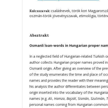
családnevek, török kori Magyarorsz
Kulcsszavak:
oszmán-török jövevényszavak, etimológia, történ
Absztrakt
Osmanli loan-words in Hungarian proper nam
In a neglected field of Hungarian-related Turkish
author collects Hungarian proper names proved in t
Osmanli origin. After giving an overview of the prev
of the study enumerates the time and place of occ
names and provides the reader with their meanings
his analysis the author differentiates between pe
origin inserted into the vocabulary of the Hungari
names (e.g.
Ali
,
Hamza
,
Bajzát
,
Sismán
,
Szulimán
,
T
personal names coming from Hungarian common n