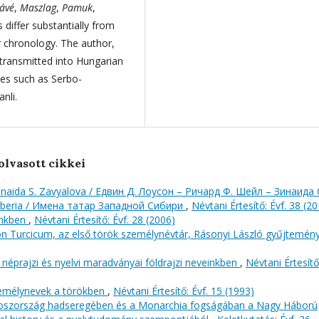
ávé
,
Maszlag
,
Pamuk
,
differ substantially from
ir chronology. The author,
ransmitted into Hungarian
ges such as Serbo-
nli.
olvasott cikkei
Zinaida S. Zavyalova / Едвин Д. Лоусон – Ричард Ф. Шейл – Зинаида 
Siberia / Имена татар Западной Сибири
,
Névtani Értesítő: Évf. 38 (2
inkben
,
Névtani Értesítő: Évf. 28 (2006)
n Turcicum, az első török személynévtár, Rásonyi László gyűjtemé
 néprajzi és nyelvi maradványai földrajzi neveinkben
,
Névtani Értesítő
zemélynevek a törökben
,
Névtani Értesítő: Évf. 15 (1993)
Oroszország hadseregében és a Monarchia fogságában a Nagy Háború