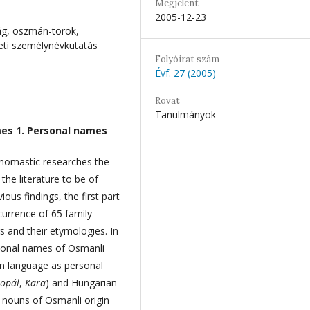
Megjelent
2005-12-23
ág, oszmán-török,
eti személynévkutatás
Folyóirat szám
Évf. 27 (2005)
Rovat
Tanulmányok
es 1. Personal names
 onomastic researches the
he literature to be of
ious findings, the first part
urrence of 65 family
 and their etymologies. In
rsonal names of Osmanli
an language as personal
opál
,
Kara
) and Hungarian
ouns of Osmanli origin