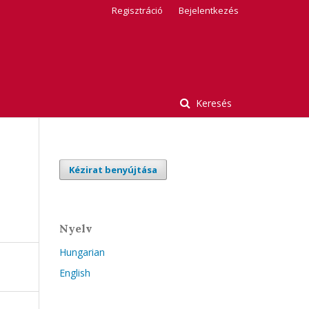
Regisztráció
Bejelentkezés
Keresés
Kézirat benyújtása
Nyelv
Hungarian
English