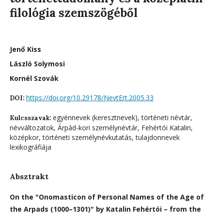
filológia szemszögéből
Jenő Kiss
László Solymosi
Kornél Szovák
https://doi.org/10.29178/NevtErt.2005.33
DOI:
egyénnevek (keresztnevek), történeti névtár,
Kulcsszavak:
névváltozatok, Árpád-kori személynévtár, Fehértói Katalin,
középkor, történeti személynévkutatás, tulajdonnevek
lexikográfiája
Absztrakt
On the "Onomasticon of Personal Names of the Age of
the Arpads (1000–1301)" by Katalin Fehértói – from the