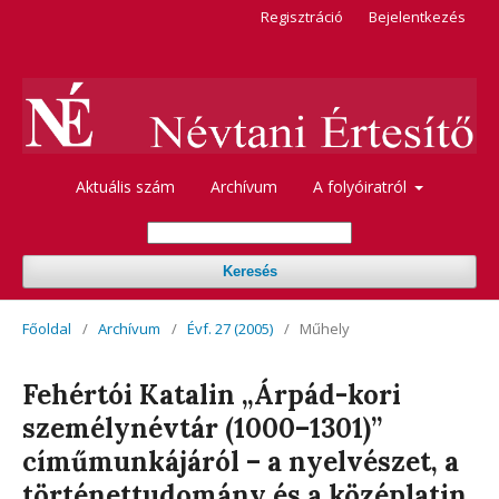
Regisztráció
Bejelentkezés
Aktuális szám
Archívum
A folyóiratról
Keresés
Főoldal
/
Archívum
/
Évf. 27 (2005)
/
Műhely
Fehértói Katalin „Árpád-kori
személynévtár (1000–1301)”
címűmunkájáról – a nyelvészet, a
történettudomány és a középlatin