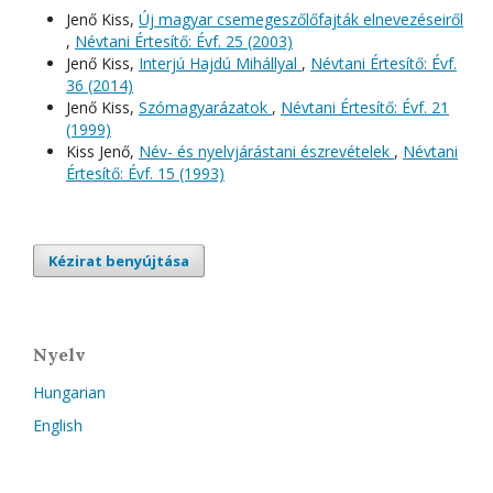
Jenő Kiss,
Új magyar csemegeszőlőfajták elnevezéseiről
,
Névtani Értesítő: Évf. 25 (2003)
Jenő Kiss,
Interjú Hajdú Mihállyal
,
Névtani Értesítő: Évf.
36 (2014)
Jenő Kiss,
Szómagyarázatok
,
Névtani Értesítő: Évf. 21
(1999)
Kiss Jenő,
Név- és nyelvjárástani észrevételek
,
Névtani
Értesítő: Évf. 15 (1993)
Kézirat benyújtása
Nyelv
Hungarian
English