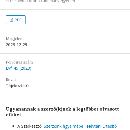
ELTE Eötvös Loránd Tudományegyetem
PDF
Megjelent
2023-12-29
Folyóirat szám
Évf. 45 (2023)
Rovat
Tájékoztató
Ugyanannak a szerző(k)nek a legtöbbet olvasott
cikkei
A Szerkesztő,
Szerzőink figyelmébe
,
Névtani Értesítő: