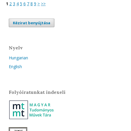
1
2
3
4
5
6
7
8
9
>
>>
Kézirat benyújtása
Nyelv
Hungarian
English
Folyóiratunkat indexeli